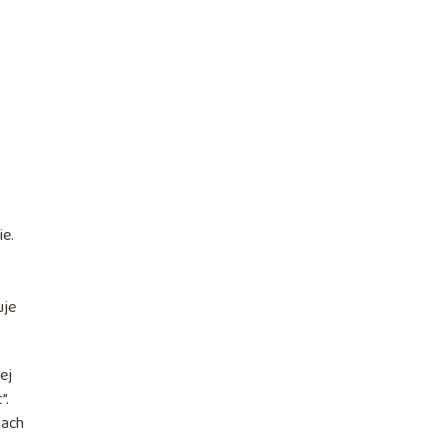
ie.
uje
ej
”.
iach