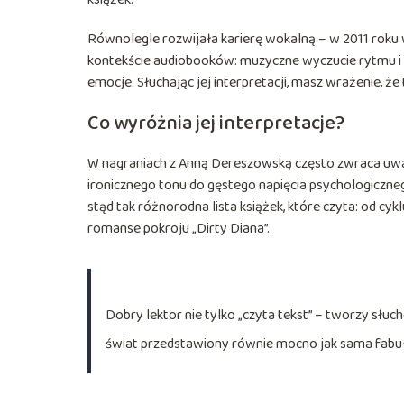
Równolegle rozwijała karierę wokalną – w 2011 roku
kontekście audiobooków: muzyczne wyczucie rytmu i fr
emocje. Słuchając jej interpretacji, masz wrażenie, że 
Co wyróżnia jej interpretacje?
W nagraniach z Anną Dereszowską często zwraca uwagę
ironicznego tonu do gęstego napięcia psychologicznego
stąd tak różnorodna lista książek, które czyta: od cyk
romanse pokroju „Dirty Diana”.
Dobry lektor nie tylko „czyta tekst” – tworzy słu
świat przedstawiony równie mocno jak sama fabuł