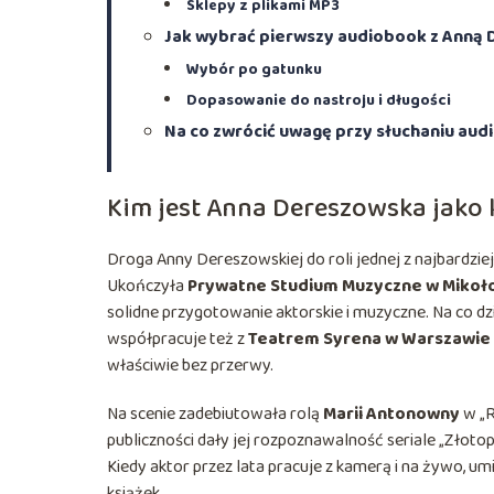
Sklepy z plikami MP3
Jak wybrać pierwszy audiobook z Anną
Wybór po gatunku
Dopasowanie do nastroju i długości
Na co zwrócić uwagę przy słuchaniu au
Kim jest Anna Dereszowska jako
Droga Anny Dereszowskiej do roli jednej z najbardzi
Ukończyła
Prywatne Studium Muzyczne w Mikoł
solidne przygotowanie aktorskie i muzyczne. Na co dz
współpracuje też z
Teatrem Syrena w Warszawie
właściwie bez przerwy.
Na scenie zadebiutowała rolą
Marii Antonowny
w „R
publiczności dały jej rozpoznawalność seriale „Złotopols
Kiedy aktor przez lata pracuje z kamerą i na żywo, 
książek.