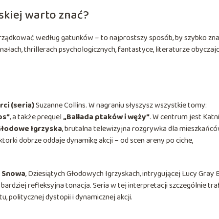
skiej warto znać?
uporządkować według gatunków – to najprostszy sposób, by szybko zn
inałach, thrillerach psychologicznych, fantastyce, literaturze obyczaj
ci (seria)
Suzanne Collins. W nagraniu słyszysz wszystkie tomy:
os”
, a także prequel
„Ballada ptaków i węży”
. W centrum jest Katni
łodowe Igrzyska
, brutalna telewizyjna rozgrywka dla mieszkańc
ektorki dobrze oddaje dynamikę akcji – od scen areny po ciche,
 Snowa
, Dziesiątych Głodowych Igrzyskach, intrygującej Lucy Gray 
 bardziej refleksyjna tonacja. Seria w tej interpretacji szczególnie tra
 politycznej dystopii i dynamicznej akcji.