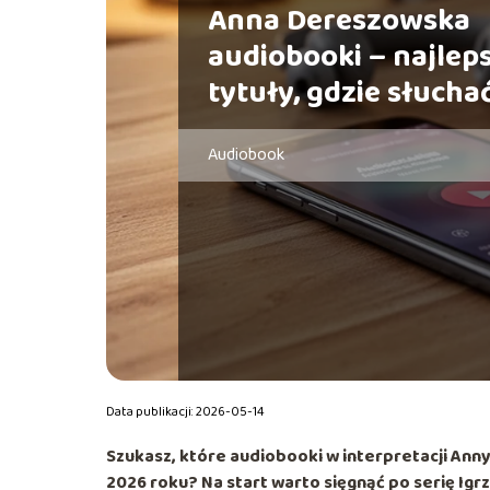
Anna Dereszowska
audiobooki – najlep
tytuły, gdzie słucha
Audiobook
Data publikacji: 2026-05-14
Szukasz, które audiobooki w interpretacji
Anny
2026 roku? Na start warto sięgnąć po serię
Igr