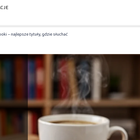
ACJE
ki – najlepsze tytuły, gdzie słuchać