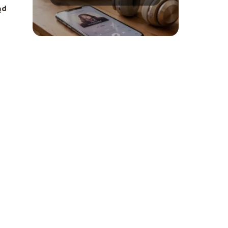
z jej udziałem
ąd