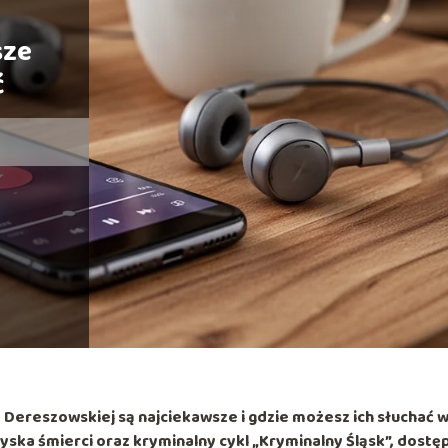
sze
ć
 Dereszowskiej
są najciekawsze i gdzie możesz ich słuchać 
zyska śmierci
oraz kryminalny cykl „Kryminalny Śląsk”, dostę