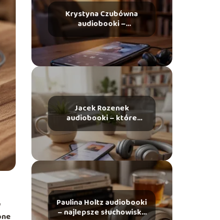
Krystyna Czubówna
audiobooki –
najciekawsze tytuły,
gdzie słuchać
Jacek Rozenek
audiobooki – które
warto wybrać i gdzie
słuchać?
Paulina Holtz audiobooki
w
– najlepsze słuchowiska
pne