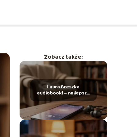
Zobacz także:
Laura Breszka
audiobooki – najlepsze
tytuły, gdzie słuchać?