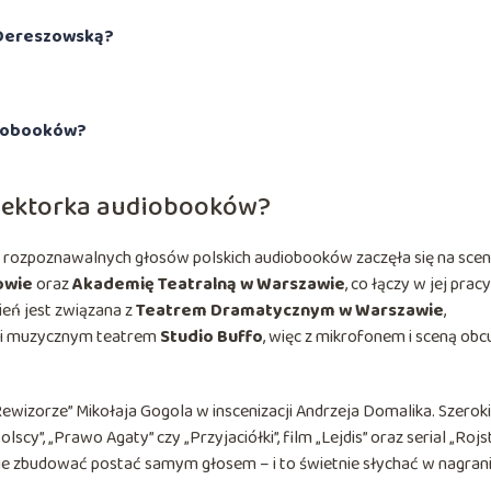
 Dereszowską?
diobooków?
 lektorka audiobooków?
ej rozpoznawalnych głosów polskich audiobooków zaczęła się na scen
owie
oraz
Akademię Teatralną w Warszawie
, co łączy w jej pracy
ień jest związana z
Teatrem Dramatycznym w Warszawie
,
i muzycznym teatrem
Studio Buffo
, więc z mikrofonem i sceną obc
ewizorze” Mikołaja Gogola w inscenizacji Andrzeja Domalika. Szeroki
cy”, „Prawo Agaty” czy „Przyjaciółki”, film „Lejdis” oraz serial „Rojst
umie zbudować postać samym głosem – i to świetnie słychać w nagran