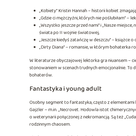
„Kobiety” Kristin Hannah – historii kobiet zmagaj
„Gdzie ci mężczyźni, których nie poślubiłam” – lek
„Wszystko jeszcze przed nami” i „Nasze miejsce, 
świata po II wojnie światowej,
„Jeszcze kiedyś zatańczę w deszczu” – książce o o
„Dirty Diana” – romansie, w którym bohaterka r
W literaturze obyczajowej lektorka gra niuansem – c
stonowaniem w scenach trudnych emocjonalnie. To do
bohaterów.
Fantastyka i young adult
Osobny segment to fantastyka, często z elementami h
Gajzler – m.in. „Necrovet. Hodowla istot chimeryczny
o weterynarii połączonej z nekromancją. Są też „Cuda
rodzinnym chaosem.