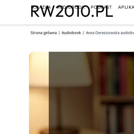
KSIĄŻKA
AUDIOBOOK
PODCAST
APLIK
Strona główna
/
Audiobook
/
Anna Dereszowska audioboo