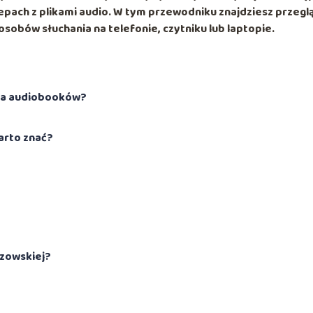
epach z plikami audio. W tym przewodniku znajdziesz przegl
sobów słuchania na telefonie, czytniku lub laptopie.
rka audiobooków?
arto znać?
zowskiej?