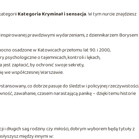
kategorii
Kategoria Kryminał i sensacja
. W tym nurcie znajdziesz
sk”, inspirowanej prawdziwymi wydarzeniami, z dziennikarzem Borysem
, mocno osadzone w Katowicach przełomu lat 90. i 2000,
lery psychologiczne o tajemnicach, kontroli i lękach,
a jest zapłacić, by ochronić swoje sekrety,
się we współczesnej Warszawie.
ystansowany, co dobrze pasuje do śledztw i policyjnej rzeczywistości
wność, zawahanie, czasem narastającą panikę – dzięki temu historie
ji i długich sag rodziny czy miłości, dobrym wyborem będą tytuły z
usłyszysz między innymi w: