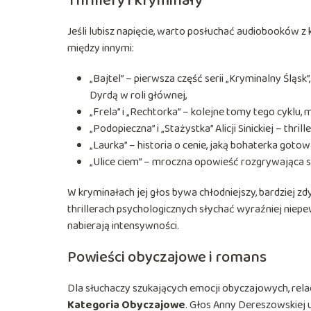
Thrillery i kryminały
Jeśli lubisz napięcie, warto posłuchać audiobooków z 
między innymi:
„Bajtel” – pierwsza część serii „Kryminalny Ślą
Dyrdą w roli głównej,
„Frela” i „Rechtorka” – kolejne tomy tego cyklu
„Podopieczna” i „Stażystka” Alicji Sinickiej – thril
„Laurka” – historia o cenie, jaką bohaterka gotow
„Ulice ciem” – mroczna opowieść rozgrywająca 
W kryminałach jej głos bywa chłodniejszy, bardziej zd
thrillerach psychologicznych słychać wyraźniej niepe
nabierają intensywności.
Powieści obyczajowe i romans
Dla słuchaczy szukających emocji obyczajowych, relac
Kategoria Obyczajowe
. Głos Anny Dereszowskiej 