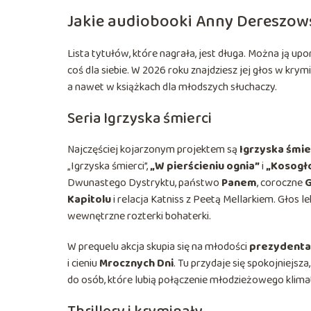
Jakie audiobooki Anny Dereszow
Lista tytułów, które nagrała, jest długa. Można ją 
coś dla siebie. W 2026 roku znajdziesz jej głos w krym
a nawet w książkach dla młodszych słuchaczy.
Seria Igrzyska śmierci
Najczęściej kojarzonym projektem są
Igrzyska śmier
„Igrzyska śmierci”,
„W pierścieniu ognia”
i
„Kosogł
Dwunastego Dystryktu, państwo
Panem
, coroczne
G
Kapitolu
i relacja Katniss z Peetą Mellarkiem. Głos l
wewnętrzne rozterki bohaterki.
W prequelu akcja skupia się na młodości
prezydenta
i cieniu
Mrocznych Dni
. Tu przydaje się spokojniejsza,
do osób, które lubią połączenie młodzieżowego klimatu,