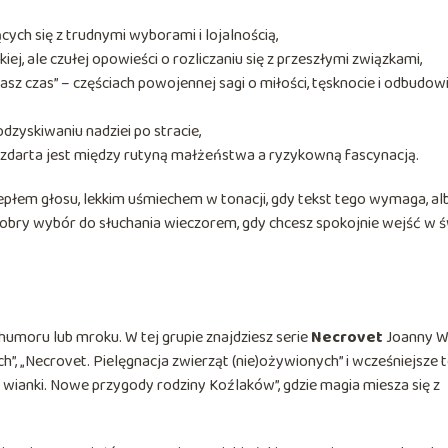
ących się z trudnymi wyborami i lojalnością,
kiej, ale czułej opowieści o rozliczaniu się z przeszłymi związkami,
nasz czas” – częściach powojennej sagi o miłości, tęsknocie i odbudow
dzyskiwaniu nadziei po stracie,
ozdarta jest między rutyną małżeństwa a ryzykowną fascynacją.
iepłem głosu, lekkim uśmiechem w tonacji, gdy tekst tego wymaga, al
bry wybór do słuchania wieczorem, gdy chcesz spokojnie wejść w ś
umoru lub mroku. W tej grupie znajdziesz serie
Necrovet
Joanny W
ch”, „Necrovet. Pielęgnacja zwierząt (nie)ożywionych” i wcześniejsze
 wianki. Nowe przygody rodziny Koźlaków”, gdzie magia miesza się z