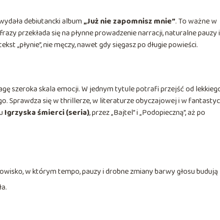
 wydała debiutancki album
„Już nie zapomnisz mnie”
. To ważne w
azy przekłada się na płynne prowadzenie narracji, naturalne pauzy i
tekst „płynie”, nie męczy, nawet gdy sięgasz po długie powieści.
 szeroka skala emocji. W jednym tytule potrafi przejść od lekkiego
. Sprawdza się w thrillerze, w literaturze obyczajowej i w fantasty
lu
Igrzyska śmierci (seria)
, przez „Bajtel” i „Podopieczną”, aż po
chowisko, w którym tempo, pauzy i drobne zmiany barwy głosu budują
a.