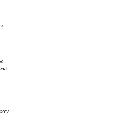
ie
bo
wiat
.
 tomy