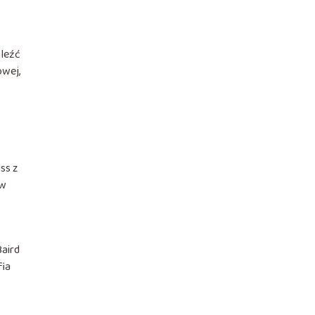
aleźć
owej,
ss z
ów
Baird
fia