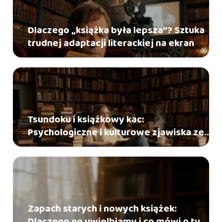
Dlaczego „książka była lepsza”? Sztuka
trudnej adaptacji literackiej na ekran
Tsundoku i książkowy kac:
Psychologiczne i kulturowe zjawiska ze
świata czytelników
Zapach starych i nowych książek:
Dlaczego go uwielbiamy i co mówi o tym