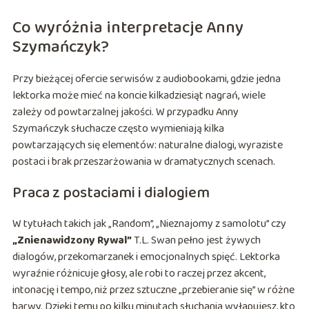
Co wyróżnia interpretacje Anny
Szymańczyk?
Przy bieżącej ofercie serwisów z audiobookami, gdzie jedna
lektorka może mieć na koncie kilkadziesiąt nagrań, wiele
zależy od powtarzalnej jakości. W przypadku Anny
Szymańczyk słuchacze często wymieniają kilka
powtarzających się elementów: naturalne dialogi, wyraziste
postaci i brak przeszarżowania w dramatycznych scenach.
Praca z postaciami i dialogiem
W tytułach takich jak „Random”, „Nieznajomy z samolotu” czy
„Znienawidzony Rywal”
T.L. Swan pełno jest żywych
dialogów, przekomarzanek i emocjonalnych spięć. Lektorka
wyraźnie różnicuje głosy, ale robi to raczej przez akcent,
intonację i tempo, niż przez sztuczne „przebieranie się” w różne
barwy. Dzięki temu po kilku minutach słuchania wyłapujesz, kto