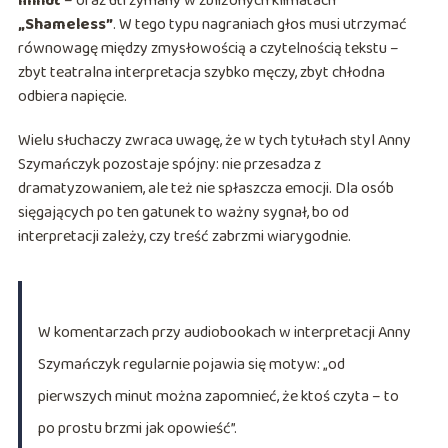
minut
– oraz utrzymany w zbliżonych klimatach
„Shameless”
. W tego typu nagraniach głos musi utrzymać
równowagę między zmysłowością a czytelnością tekstu –
zbyt teatralna interpretacja szybko męczy, zbyt chłodna
odbiera napięcie.
Wielu słuchaczy zwraca uwagę, że w tych tytułach styl Anny
Szymańczyk pozostaje spójny: nie przesadza z
dramatyzowaniem, ale też nie spłaszcza emocji. Dla osób
sięgających po ten gatunek to ważny sygnał, bo od
interpretacji zależy, czy treść zabrzmi wiarygodnie.
W komentarzach przy audiobookach w interpretacji Anny
Szymańczyk regularnie pojawia się motyw: „od
pierwszych minut można zapomnieć, że ktoś czyta – to
po prostu brzmi jak opowieść”.