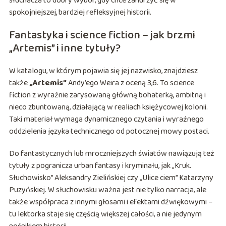
słuchacza to dobry wybór, gdy chce zanurzyć się w
spokojniejszej, bardziej refleksyjnej historii.
Fantastyka i science fiction – jak brzmi
„Artemis” i inne tytuły?
W katalogu, w którym pojawia się jej nazwisko, znajdziesz
także
„Artemis”
Andy’ego Weira z oceną 3,6. To science
fiction z wyraźnie zarysowaną główną bohaterką, ambitną i
nieco zbuntowaną, działającą w realiach księżycowej kolonii.
Taki materiał wymaga dynamicznego czytania i wyraźnego
oddzielenia języka technicznego od potocznej mowy postaci.
Do fantastycznych lub mroczniejszych światów nawiązują też
tytuły z pogranicza urban fantasy i kryminału, jak „Kruk.
Słuchowisko” Aleksandry Zielińskiej czy „Ulice ciem” Katarzyny
Puzyńskiej. W słuchowisku ważna jest nie tylko narracja, ale
także współpraca z innymi głosami i efektami dźwiękowymi –
tu lektorka staje się częścią większej całości, a nie jedynym