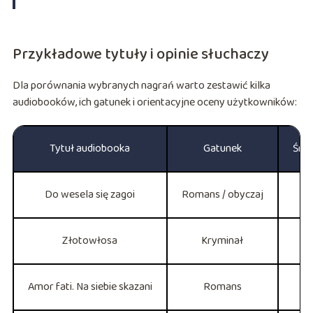
Przykładowe tytuły i opinie słuchaczy
Dla porównania wybranych nagrań warto zestawić kilka
audiobooków, ich gatunek i orientacyjne oceny użytkowników:
Tytuł audiobooka
Gatunek
Śred
Do wesela się zagoi
Romans / obyczaj
Złotowłosa
Kryminał
Amor fati. Na siebie skazani
Romans