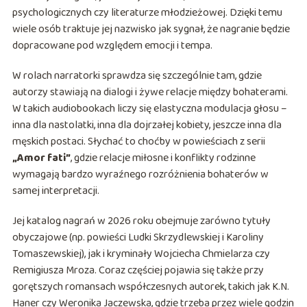
psychologicznych czy literaturze młodzieżowej. Dzięki temu
wiele osób traktuje jej nazwisko jak sygnał, że nagranie będzie
dopracowane pod względem emocji i tempa.
W rolach narratorki sprawdza się szczególnie tam, gdzie
autorzy stawiają na dialogi i żywe relacje między bohaterami.
W takich audiobookach liczy się elastyczna modulacja głosu –
inna dla nastolatki, inna dla dojrzałej kobiety, jeszcze inna dla
męskich postaci. Słychać to choćby w powieściach z serii
„Amor fati”
, gdzie relacje miłosne i konflikty rodzinne
wymagają bardzo wyraźnego rozróżnienia bohaterów w
samej interpretacji.
Jej katalog nagrań w 2026 roku obejmuje zarówno tytuły
obyczajowe (np. powieści Ludki Skrzydlewskiej i Karoliny
Tomaszewskiej), jak i kryminały Wojciecha Chmielarza czy
Remigiusza Mroza. Coraz częściej pojawia się także przy
gorętszych romansach współczesnych autorek, takich jak K.N.
Haner czy Weronika Jaczewska, gdzie trzeba przez wiele godzin