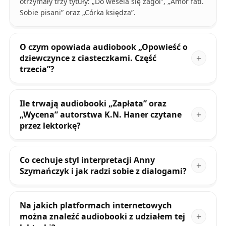
otrzymały trzy tytuły: „Do wesela się zagoi”, „Amor fati.
Sobie pisani” oraz „Córka księdza”.
O czym opowiada audiobook „Opowieść o
dziewczynce z ciasteczkami. Część
trzecia”?
Ile trwają audiobooki „Zapłata” oraz
„Wycena” autorstwa K.N. Haner czytane
przez lektorkę?
Co cechuje styl interpretacji Anny
Szymańczyk i jak radzi sobie z dialogami?
Na jakich platformach internetowych
można znaleźć audiobooki z udziałem tej