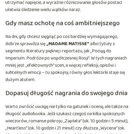
utrzymać napięcie, a wyraźne różnicowanie głosów postaci
ułatwia śledzenie wielu wątków naraz.
Gdy masz ochotę na coś ambitniejszego
Na dni, gdy chcesz sięgnąć po coś bardziej wymagającego,
dobrze sprawdza się
„MADAME MATISSE”
albo tytuły z
segmentu literatury pięknej i reportażu, jak „Pociąg do
Imperium. Podróże po współczesnej Rosji”. W tych nagraniach
mniej jest „efektownych” scen, a więcej refleksji, opisów i
subtelnych emocji – tu spokojny, równy głos lektorki staje się
dużym atutem.
Dopasuj długość nagrania do swojego dnia
Warto zwrócić uwagę nie tylko na gatunek i ocenę, ale także na
długość audiobooka. Jeśli szukasz czegoś na kilka spokojnych
wieczorów, romanse pokroju „Zapłata” (ok. 10 godzin i 5 minut),
„Heartless” (ok. 10 godzin i 21 minut) czy dłuższa „Wycena” (ok.