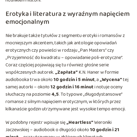
nośnikiem historii.
Erotyka i literatura z wyraźnym napięciem
emocjonalnym
Nie brakuje także tytułów z segmentu erotyki i romansów z
mocniejszym akcentem, takich jak antologie opowiadań
erotycznych czy powieści w rodzaju „Pan Masters” czy
„Przyjemność do kwadratu – opowiadanie poli-erotyczne”.
Coraz częściej pojawiają się tu również głośne serie
współczesnych autorek.
„Zapłata”
K.N. Haner w formie
audiobooka trwa około
10 godzin i 5 minut
, a
„Wycena”
tej
samej autorki – około
12 godzin i 16 minut
i notuje oceny
słuchaczy na poziomie
4,5
. To typowe „długodystansowe”
romanse z silnym napięciem erotycznym, w których przez
kilkanaście godzin utrzymywane jest wysokie tempo emocji.
W podobny rejestr wpisuje się
„Heartless”
Weroniki
Jaczewskiej – audiobook o długości około
10 godzin i 21