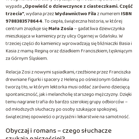
wypada
„Opowieść o dziewczynce z ciasteczkami. Część
trzecia”
, wydana przez
Wydawnictwo Fila
z numerem
ISBN
9788383578644
. To ciepła, świąteczna historia, w której
centrum znajduje się
Mała Zosia
– gadatliwa dziewczynka
mieszkająca w kamienicy przy ulicy Ogarnej w Gdańsku. W
trzeciej części do kamienicy wprowadzają się bliźniaczki Basia i
Kasia z mamą Reginą oraz dziadkiem Franciszkiem, tęskniącym
za Górnym Śląskiem.
Relacja Zosi z nowymi sąsiadkami, rzeźbione przez Franciszka
drewniane figurki i spacery z Heleną po ośnieżonym Gdańsku
tworzą tło, w którym lektorka musi oddać zarówno dziecięcą
spontaniczność, jak i melancholię starszego mężczyzny. Dzięki
temu nagranie trafia do bardzo szerokiej grupy odbiorców –
od młodszych słuchaczy po osoby szukające spokojnej,
świątecznej opowieści o przyjaźni i lekarstwie na samotność.
Obyczaj i romans – czego słuchacze