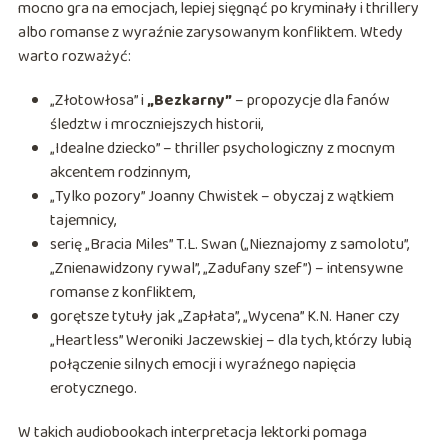
mocno gra na emocjach, lepiej sięgnąć po kryminały i thrillery
albo romanse z wyraźnie zarysowanym konfliktem. Wtedy
warto rozważyć:
„Złotowłosa” i
„Bezkarny”
– propozycje dla fanów
śledztw i mroczniejszych historii,
„Idealne dziecko” – thriller psychologiczny z mocnym
akcentem rodzinnym,
„Tylko pozory” Joanny Chwistek – obyczaj z wątkiem
tajemnicy,
serię „Bracia Miles” T.L. Swan („Nieznajomy z samolotu”,
„Znienawidzony rywal”, „Zadufany szef”) – intensywne
romanse z konfliktem,
gorętsze tytuły jak „Zapłata”, „Wycena” K.N. Haner czy
„Heartless” Weroniki Jaczewskiej – dla tych, którzy lubią
połączenie silnych emocji i wyraźnego napięcia
erotycznego.
W takich audiobookach interpretacja lektorki pomaga