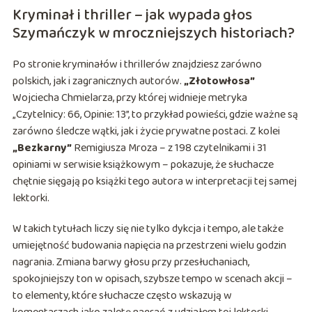
Kryminał i thriller – jak wypada głos
Szymańczyk w mroczniejszych historiach?
Po stronie kryminałów i thrillerów znajdziesz zarówno
polskich, jak i zagranicznych autorów.
„Złotowłosa”
Wojciecha Chmielarza, przy której widnieje metryka
„Czytelnicy: 66, Opinie: 13”, to przykład powieści, gdzie ważne są
zarówno śledcze wątki, jak i życie prywatne postaci. Z kolei
„Bezkarny”
Remigiusza Mroza – z 198 czytelnikami i 31
opiniami w serwisie książkowym – pokazuje, że słuchacze
chętnie sięgają po książki tego autora w interpretacji tej samej
lektorki.
W takich tytułach liczy się nie tylko dykcja i tempo, ale także
umiejętność budowania napięcia na przestrzeni wielu godzin
nagrania. Zmiana barwy głosu przy przesłuchaniach,
spokojniejszy ton w opisach, szybsze tempo w scenach akcji –
to elementy, które słuchacze często wskazują w