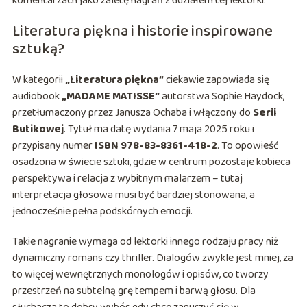
komentarzach jako zaletę nagrań z udziałem tej lektorki.
Literatura piękna i historie inspirowane
sztuką?
W kategorii
„Literatura piękna”
ciekawie zapowiada się
audiobook
„MADAME MATISSE”
autorstwa Sophie Haydock,
przetłumaczony przez Janusza Ochaba i włączony do
Serii
Butikowej
. Tytuł ma datę wydania 7 maja 2025 roku i
przypisany numer
ISBN 978-83-8361-418-2
. To opowieść
osadzona w świecie sztuki, gdzie w centrum pozostaje kobieca
perspektywa i relacja z wybitnym malarzem – tutaj
interpretacja głosowa musi być bardziej stonowana, a
jednocześnie pełna podskórnych emocji.
Takie nagranie wymaga od lektorki innego rodzaju pracy niż
dynamiczny romans czy thriller. Dialogów zwykle jest mniej, za
to więcej wewnętrznych monologów i opisów, co tworzy
przestrzeń na subtelną grę tempem i barwą głosu. Dla