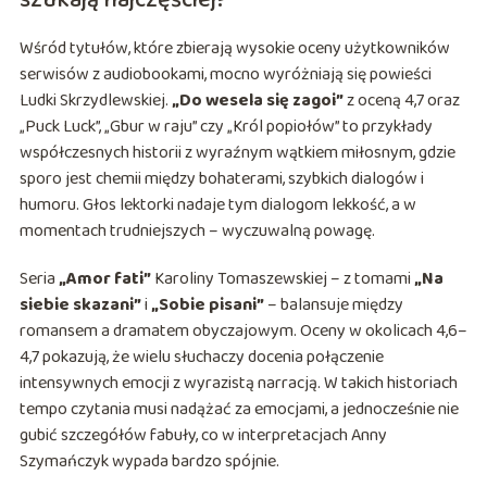
szukają najczęściej?
Wśród tytułów, które zbierają wysokie oceny użytkowników
serwisów z audiobookami, mocno wyróżniają się powieści
Ludki Skrzydlewskiej.
„Do wesela się zagoi”
z oceną 4,7 oraz
„Puck Luck”, „Gbur w raju” czy „Król popiołów” to przykłady
współczesnych historii z wyraźnym wątkiem miłosnym, gdzie
sporo jest chemii między bohaterami, szybkich dialogów i
humoru. Głos lektorki nadaje tym dialogom lekkość, a w
momentach trudniejszych – wyczuwalną powagę.
Seria
„Amor fati”
Karoliny Tomaszewskiej – z tomami
„Na
siebie skazani”
i
„Sobie pisani”
– balansuje między
romansem a dramatem obyczajowym. Oceny w okolicach 4,6–
4,7 pokazują, że wielu słuchaczy docenia połączenie
intensywnych emocji z wyrazistą narracją. W takich historiach
tempo czytania musi nadążać za emocjami, a jednocześnie nie
gubić szczegółów fabuły, co w interpretacjach Anny
Szymańczyk wypada bardzo spójnie.