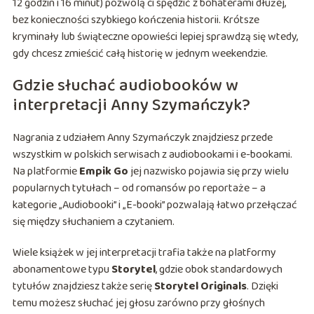
12 godzin i 16 minut) pozwolą ci spędzić z bohaterami dłużej,
bez konieczności szybkiego kończenia historii. Krótsze
kryminały lub świąteczne opowieści lepiej sprawdzą się wtedy,
gdy chcesz zmieścić całą historię w jednym weekendzie.
Gdzie słuchać audiobooków w
interpretacji Anny Szymańczyk?
Nagrania z udziałem Anny Szymańczyk znajdziesz przede
wszystkim w polskich serwisach z audiobookami i e-bookami.
Na platformie
Empik Go
jej nazwisko pojawia się przy wielu
popularnych tytułach – od romansów po reportaże – a
kategorie „Audiobooki” i „E-booki” pozwalają łatwo przełączać
się między słuchaniem a czytaniem.
Wiele książek w jej interpretacji trafia także na platformy
abonamentowe typu
Storytel
, gdzie obok standardowych
tytułów znajdziesz także serię
Storytel Originals
. Dzięki
temu możesz słuchać jej głosu zarówno przy głośnych