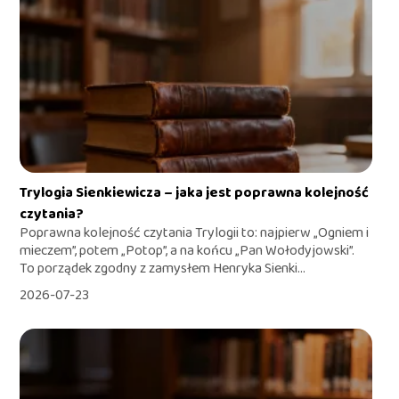
Trylogia Sienkiewicza – jaka jest poprawna kolejność
czytania?
Poprawna kolejność czytania Trylogii to: najpierw „Ogniem i
mieczem”, potem „Potop”, a na końcu „Pan Wołodyjowski”.
To porządek zgodny z zamysłem Henryka Sienki...
2026-07-23