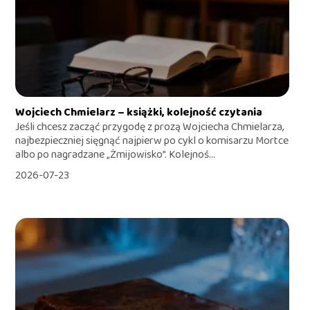
Wojciech Chmielarz – książki, kolejność czytania
Jeśli chcesz zacząć przygodę z prozą Wojciecha Chmielarza,
najbezpieczniej sięgnąć najpierw po cykl o komisarzu Mortce
albo po nagradzane „Żmijowisko”. Kolejnoś...
2026-07-23