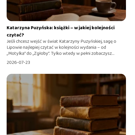
Katarzyna Puzyńska: książki – w jakiej kolejności
czytać?
Jeśli chcesz wejść w świat Katarzyny Puzyńskiej, sagę o
Lipowie najlepiej czytać w kolejności wydania – od
„Motylka” do „Zgłoby”. Tylko wtedy w pełni zobaczysz...
2026-07-23