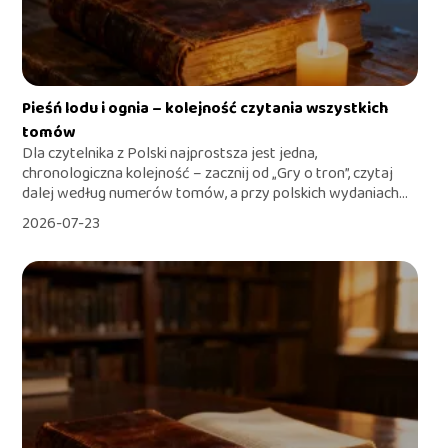
Pieśń lodu i ognia – kolejność czytania wszystkich
tomów
Dla czytelnika z Polski najprostsza jest jedna,
chronologiczna kolejność – zacznij od „Gry o tron”, czytaj
dalej według numerów tomów, a przy polskich wydaniach...
2026-07-23