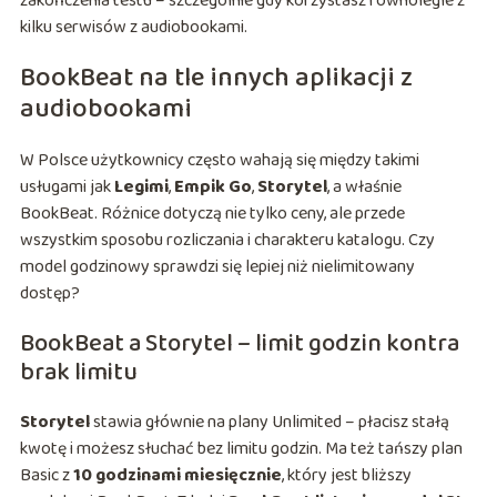
zakończenia testu – szczególnie gdy korzystasz równolegle z
kilku serwisów z audiobookami.
BookBeat na tle innych aplikacji z
audiobookami
W Polsce użytkownicy często wahają się między takimi
usługami jak
Legimi
,
Empik Go
,
Storytel
, a właśnie
BookBeat. Różnice dotyczą nie tylko ceny, ale przede
wszystkim sposobu rozliczania i charakteru katalogu. Czy
model godzinowy sprawdzi się lepiej niż nielimitowany
dostęp?
BookBeat a Storytel – limit godzin kontra
brak limitu
Storytel
stawia głównie na plany Unlimited – płacisz stałą
kwotę i możesz słuchać bez limitu godzin. Ma też tańszy plan
Basic z
10 godzinami miesięcznie
, który jest bliższy