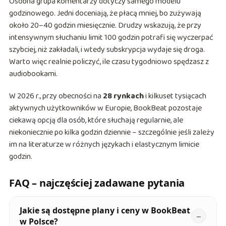
Osobna grupa komentarzy dotyczy samego modelu
godzinowego. Jedni doceniają, że płacą mniej, bo zużywają
około 20–40 godzin miesięcznie. Drudzy wskazują, że przy
intensywnym słuchaniu limit 100 godzin potrafi się wyczerpać
szybciej, niż zakładali, i wtedy subskrypcja wydaje się droga.
Warto więc realnie policzyć, ile czasu tygodniowo spędzasz z
audiobookami.
W 2026 r., przy obecności na
28 rynkach
i kilkuset tysiącach
aktywnych użytkowników w Europie, BookBeat pozostaje
ciekawą opcją dla osób, które słuchają regularnie, ale
niekoniecznie po kilka godzin dziennie – szczególnie jeśli zależy
im na literaturze w różnych językach i elastycznym limicie
godzin.
FAQ – najczęściej zadawane pytania
Jakie są dostępne plany i ceny w BookBeat
w Polsce?