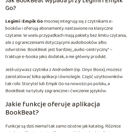
Jak BookBeat wypada przy Legimi i Empik
Go?
Legimi
i
Empik Go
mocniej integrują się z czytnikami e-
booków i oferują abonamenty nastawione na klasyczne
czytanie. W wielu przypadkach mają pakiety bez limitu czytania,
ale z ograniczeniami dotyczącymi audiobooków albo
odwrotnie. BookBeat jest bardziej „audio-centryczny” –
traktuje e-booka jako dodatek, a nie główny produkt.
Jeśli używasz czytnika z Androidem (np. Onyx Boox), możesz
zainstalować kilka aplikacji równolegle. Część użytkowników
tak robi: Storytel lub Empik Go na nowości po polsku, a
BookBeat na tytuły zagraniczne i ćwiczenie języków.
Jakie funkcje oferuje aplikacja
BookBeat?
Funkcje są dziś niemal tak samo istotne jak katalog. Różnice