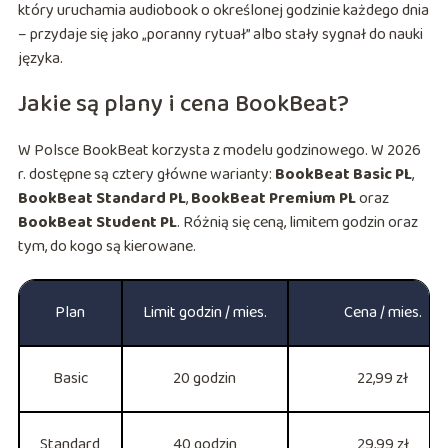
który uruchamia audiobook o określonej godzinie każdego dnia
– przydaje się jako „poranny rytuał” albo stały sygnał do nauki
języka.
Jakie są plany i cena BookBeat?
W Polsce BookBeat korzysta z modelu godzinowego. W 2026
r. dostępne są cztery główne warianty:
BookBeat Basic PL
,
BookBeat Standard PL
,
BookBeat Premium PL
oraz
BookBeat Student PL
. Różnią się ceną, limitem godzin oraz
tym, do kogo są kierowane.
Plan
Limit godzin / mies.
Cena / mies.
Basic
20 godzin
22,99 zł
Standard
40 godzin
29,99 zł