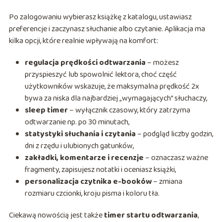
Po zalogowaniu wybierasz książkę z katalogu, ustawiasz
preferencje i zaczynasz słuchanie albo czytanie. Aplikacja ma
kilka opcji, które realnie wpływają na komfort:
regulacja prędkości odtwarzania
– możesz
przyspieszyć lub spowolnić lektora, choć część
użytkowników wskazuje, że maksymalna prędkość 2x
bywa za niska dla najbardziej „wymagających” słuchaczy,
sleep timer
– wyłącznik czasowy, który zatrzyma
odtwarzanie np. po 30 minutach,
statystyki słuchania i czytania
– podgląd liczby godzin,
dni z rzędu i ulubionych gatunków,
zakładki, komentarze i recenzje
– oznaczasz ważne
fragmenty, zapisujesz notatki i oceniasz książki,
personalizacja czytnika e-booków
– zmiana
rozmiaru czcionki, kroju pisma i koloru tła.
Ciekawą nowością jest także
timer startu odtwarzania
,