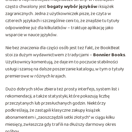
często chwalony jest
bogaty wybór języków
i książek
zagranicznych. Jedna z użytkowniczek pisze, że czyta w
czterech językach i szczególnie ceni to, że znajdzie tu tytuły
odpowiednie już dla kilkulatków – traktuje aplikację jako
wsparcie w nauce języków.
Nie bez znaczenia dla części osób jest też fakt, że BookBeat
stoi za dużym wydawnictwem z tradycjami –
Bonnier Books
.
Użytkownicy komentują, że daje im to poczucie stabilności
usługi i szansę na dalsze poszerzanie katalogu, w tym o tytuły
premierowe w różnych krajach.
Dużo dobrych słów zbiera też prosty interfejs, system list i
rekomendacji, a także statystyki, które pokazują liczbę
przeczytanych lub przesłuchanych godzin. Niektórzy
podkreślają, że zastąpili klasyczne zakupy książek
abonamentem i „zaoszczędzili setki złotych” w ciągu kilku
miesięcy, zwłaszcza gdy trafili na dłuższy darmowy okres
próbny.