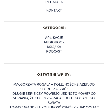
REDAKCJA
KONTAKT
KATEGORIE:
APLIKACJE
AUDIOBOOK
KSIĄŻKA
PODCAST
OSTATNIE WPISY:
MAŁGORZATA ROGALA – KOLEJNOŚĆ KSIĄŻEK, OD
KTÓREJ ZACZĄĆ?
DŁUGIE SERIE CZY POWIEŚCI JEDNOTOMOWE? CO
SPRAWIA, ŻE CHCEMY WRACAĆ DO TEGO SAMEGO
ŚWIATA
TOMASZ WANDZEL KOLEJNOŚĆ KSIĄŻEK – JAK CZYTAĆ