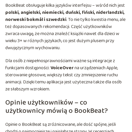
BookBeat obsługuje kilka języków interfejsu – wśród nich jest
polski, angielski, niemiecki, duński, fiński, niderlandzki,
norweski bokmål i szwedzki
. To nie tylko kwestia menu, ale
też dopasowanych rekomendacji. Część użytkowników
zwraca uwagę, że można znaleźć książki nawet dla dzieci w
wieku 3+ w różnych językach, co jest dużym plusem przy
dwujęzycznym wychowaniu.
Dla osób z niepełnosprawnościami ważne są integracje z
funkcjami dostępności:
VoiceOver
na urządzeniach Apple,
sterowanie głosowe, większy tekst czy zmniejszenie ruchu
animacji. Dzięki temu aplikacja jest użyteczna także dla osób
ze słabszym wzrokiem.
Opinie użytkowników – co
użytkownicy mówią o BookBeat?
Opinie o BookBeat są zróżnicowane, ale dość spójne, jeśli
chodzi o najmocniejsze i najsłabsze strony. W recenzjach