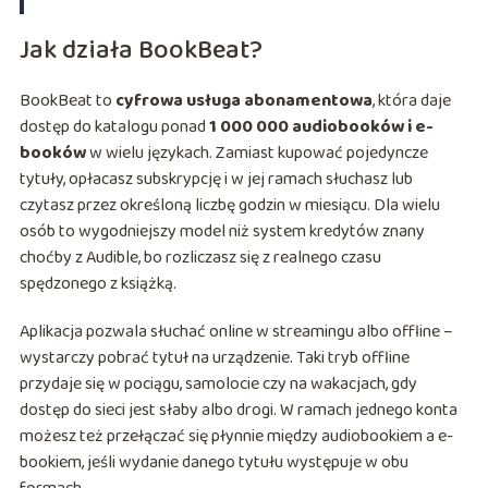
Jak działa BookBeat?
BookBeat to
cyfrowa usługa abonamentowa
, która daje
dostęp do katalogu ponad
1 000 000 audiobooków i e-
booków
w wielu językach. Zamiast kupować pojedyncze
tytuły, opłacasz subskrypcję i w jej ramach słuchasz lub
czytasz przez określoną liczbę godzin w miesiącu. Dla wielu
osób to wygodniejszy model niż system kredytów znany
choćby z Audible, bo rozliczasz się z realnego czasu
spędzonego z książką.
Aplikacja pozwala słuchać online w streamingu albo offline –
wystarczy pobrać tytuł na urządzenie. Taki tryb offline
przydaje się w pociągu, samolocie czy na wakacjach, gdy
dostęp do sieci jest słaby albo drogi. W ramach jednego konta
możesz też przełączać się płynnie między audiobookiem a e-
bookiem, jeśli wydanie danego tytułu występuje w obu