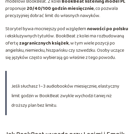
modelowi BookBeat. Z kolei
BookBeat listening model PL
proponuje
20/40/100 godzin miesięcznie
, co pozwala
precyzyjniej dobrać limit do własnych nawyków.
Storytel bywa mocniejszy pod względem
nowości po polsku
i ekskluzywnych tytułów. BookBeat z kolei ma rozbudowaną
ofertę
zagranicznych książek
, w tym wiele pozycji po
angielsku, niemiecku, hiszpańsku czy szwedzku. Osoby uczące
się języków często wybierają go właśnie z tego powodu.
Jeśli słuchasz 1–3 audiobooków miesięcznie, elastyczny
limit godzin w BookBeat zwykle wychodzi taniej niż
droższy plan bez limitu.