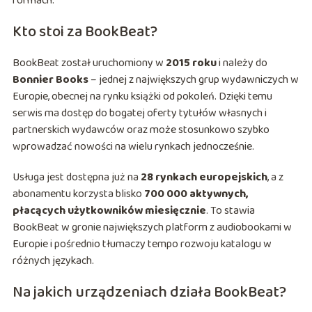
formach.
Kto stoi za BookBeat?
BookBeat został uruchomiony w
2015 roku
i należy do
Bonnier Books
– jednej z największych grup wydawniczych w
Europie, obecnej na rynku książki od pokoleń. Dzięki temu
serwis ma dostęp do bogatej oferty tytułów własnych i
partnerskich wydawców oraz może stosunkowo szybko
wprowadzać nowości na wielu rynkach jednocześnie.
Usługa jest dostępna już na
28 rynkach europejskich
, a z
abonamentu korzysta blisko
700 000 aktywnych,
płacących użytkowników miesięcznie
. To stawia
BookBeat w gronie największych platform z audiobookami w
Europie i pośrednio tłumaczy tempo rozwoju katalogu w
różnych językach.
Na jakich urządzeniach działa BookBeat?