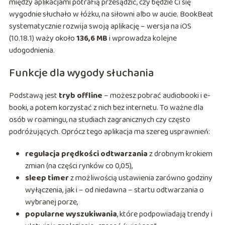
między aplikacjami potrafią przesądzić, czy będzie Ci się
wygodnie słuchało w łóżku, na siłowni albo w aucie. BookBeat
systematycznie rozwija swoją aplikację – wersja na iOS
(10.18.1) waży około
136,6 MB
i wprowadza kolejne
udogodnienia.
Funkcje dla wygody słuchania
Podstawą jest
tryb offline
– możesz pobrać audiobooki i e-
booki, a potem korzystać z nich bez internetu. To ważne dla
osób w roamingu, na studiach zagranicznych czy często
podróżujących. Oprócz tego aplikacja ma szereg usprawnień:
regulacja prędkości odtwarzania
z drobnym krokiem
zmian (na części rynków co 0,05),
sleep timer
z możliwością ustawienia zarówno godziny
wyłączenia, jak i – od niedawna – startu odtwarzania o
wybranej porze,
popularne wyszukiwania
, które podpowiadają trendy i