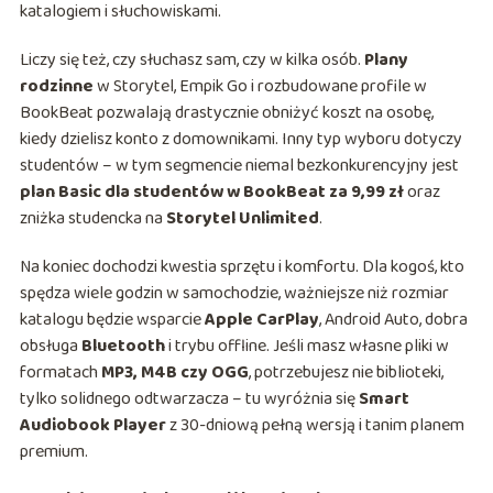
katalogiem i słuchowiskami.
Liczy się też, czy słuchasz sam, czy w kilka osób.
Plany
rodzinne
w Storytel, Empik Go i rozbudowane profile w
BookBeat pozwalają drastycznie obniżyć koszt na osobę,
kiedy dzielisz konto z domownikami. Inny typ wyboru dotyczy
studentów – w tym segmencie niemal bezkonkurencyjny jest
plan Basic dla studentów w BookBeat za 9,99 zł
oraz
zniżka studencka na
Storytel Unlimited
.
Na koniec dochodzi kwestia sprzętu i komfortu. Dla kogoś, kto
spędza wiele godzin w samochodzie, ważniejsze niż rozmiar
katalogu będzie wsparcie
Apple CarPlay
, Android Auto, dobra
obsługa
Bluetooth
i trybu offline. Jeśli masz własne pliki w
formatach
MP3, M4B czy OGG
, potrzebujesz nie biblioteki,
tylko solidnego odtwarzacza – tu wyróżnia się
Smart
Audiobook Player
z 30-dniową pełną wersją i tanim planem
premium.