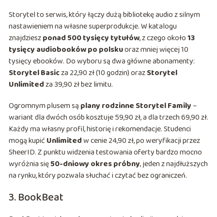
Storytel to serwis, który łączy dużą bibliotekę audio z silnym
nastawieniem na własne superprodukcje. W katalogu
znajdziesz
ponad 500 tysięcy tytułów
, z czego około
13
tysięcy audiobooków po polsku
oraz mniej więcej 10
tysięcy ebooków. Do wyboru są dwa główne abonamenty:
Storytel Basic
za 22,90 zł (10 godzin) oraz
Storytel
Unlimited
za 39,90 zł bez limitu.
Ogromnym plusem są
plany rodzinne Storytel Family
–
wariant dla dwóch osób kosztuje 59,90 zł, a dla trzech 69,90 zł.
Każdy ma własny profil, historię i rekomendacje. Studenci
mogą kupić
Unlimited
w cenie 24,90 zł, po weryfikacji przez
SheerID. Z punktu widzenia testowania oferty bardzo mocno
wyróżnia się
50-dniowy okres próbny
, jeden z najdłuższych
na rynku, który pozwala słuchać i czytać bez ograniczeń.
3. BookBeat