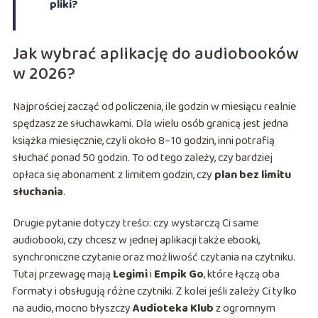
pliki?
Jak wybrać aplikację do audiobooków
w 2026?
Najprościej zacząć od policzenia, ile godzin w miesiącu realnie
spędzasz ze słuchawkami. Dla wielu osób granicą jest jedna
książka miesięcznie, czyli około 8–10 godzin, inni potrafią
słuchać ponad 50 godzin. To od tego zależy, czy bardziej
opłaca się abonament z limitem godzin, czy
plan bez limitu
słuchania
.
Drugie pytanie dotyczy treści: czy wystarczą Ci same
audiobooki, czy chcesz w jednej aplikacji także ebooki,
synchroniczne czytanie oraz możliwość czytania na czytniku.
Tutaj przewagę mają
Legimi
i
Empik Go
, które łączą oba
formaty i obsługują różne czytniki. Z kolei jeśli zależy Ci tylko
na audio, mocno błyszczy
Audioteka Klub
z ogromnym