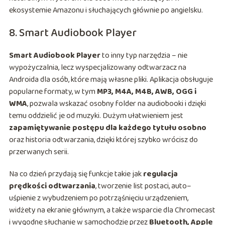
ekosystemie Amazonu i słuchających głównie po angielsku.
8. Smart Audiobook Player
Smart Audiobook Player
to inny typ narzędzia – nie
wypożyczalnia, lecz wyspecjalizowany odtwarzacz na
Androida dla osób, które mają własne pliki. Aplikacja obsługuje
popularne formaty, w tym
MP3, M4A, M4B, AWB, OGG i
WMA
, pozwala wskazać osobny folder na audiobooki i dzięki
temu oddzielić je od muzyki. Dużym ułatwieniem jest
zapamiętywanie postępu dla każdego tytułu osobno
oraz historia odtwarzania, dzięki której szybko wrócisz do
przerwanych serii.
Na co dzień przydają się funkcje takie jak
regulacja
prędkości odtwarzania
, tworzenie list postaci, auto–
uśpienie z wybudzeniem po potrząśnięciu urządzeniem,
widżety na ekranie głównym, a także wsparcie dla Chromecast
i wygodne słuchanie w samochodzie przez
Bluetooth, Apple