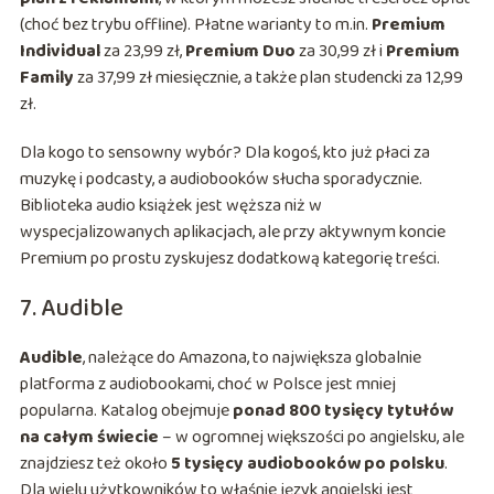
(choć bez trybu offline). Płatne warianty to m.in.
Premium
Individual
za 23,99 zł,
Premium Duo
za 30,99 zł i
Premium
Family
za 37,99 zł miesięcznie, a także plan studencki za 12,99
zł.
Dla kogo to sensowny wybór? Dla kogoś, kto już płaci za
muzykę i podcasty, a audiobooków słucha sporadycznie.
Biblioteka audio książek jest węższa niż w
wyspecjalizowanych aplikacjach, ale przy aktywnym koncie
Premium po prostu zyskujesz dodatkową kategorię treści.
7. Audible
Audible
, należące do Amazona, to największa globalnie
platforma z audiobookami, choć w Polsce jest mniej
popularna. Katalog obejmuje
ponad 800 tysięcy tytułów
na całym świecie
– w ogromnej większości po angielsku, ale
znajdziesz też około
5 tysięcy audiobooków po polsku
.
Dla wielu użytkowników to właśnie język angielski jest