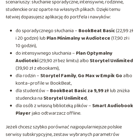
scenariuszy: słuchanie sporadyczne, intensywne, rodzinne,
studenckie oraz oparte na własnych plikach. Dzięki temu
łatwiej dopasujesz aplikację do portfela i nawyków:
do sporadycznego słuchania –
BookBeat Basic
(22,99 zł
i 20 godzin) lub
Plan Minimalny w Audiotece
(17,90 zł i
10 godzin),
do intensywnego słuchania –
Plan Optymalny
Audioteki
(29,90 zł bez limitu) albo
Storytel Unlimited
(39,90 zł z ebookami),
dla rodzin –
Storytel Family
,
Go Max w Empik Go
albo
konta–profile w BookBeat,
dla studentów –
BookBeat Basic za 9,99 zł
lub zniżka
studencka na
Storytel Unlimited
,
dla osób z własną biblioteką plików –
Smart Audiobook
Player
jako odtwarzacz offline.
Jeżeli chcesz szybko porównać najpopularniejsze polskie
serwisy subskrypcyjne, zestaw wybranych parametrów