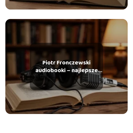
Piotr Fronczewski
audiobooki – najlepsze
role i polecane tytuły