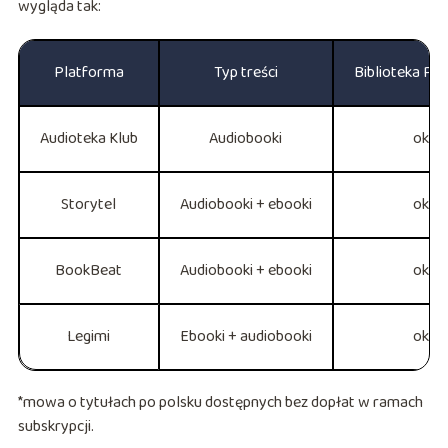
wygląda tak:
Platforma
Typ treści
Biblioteka PL
Audioteka Klub
Audiobooki
ok. 1
Storytel
Audiobooki + ebooki
ok. 1
BookBeat
Audiobooki + ebooki
ok. 1
Legimi
Ebooki + audiobooki
ok. 1
*mowa o tytułach po polsku dostępnych bez dopłat w ramach
subskrypcji.