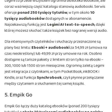
Legimi to przede wszystkim ogromna biblioteka ebooków, ale
coraz ważniejszą część katalogu stanowią audiobooki. Serwis
oferuje
ponad 250 tysięcy tytułów
, w tym około
10
tysięcy audiobooków
dostępnych w abonamencie.
Najciekawszą funkcją jest
Legimi AI text-to-speech
, dzięki
której możesz słuchać także książek bez nagranej wersji audio.
Dla intensywnych czytelników i słuchaczy przeznaczone są
plany bez limitu:
Ebooki + audiobooki
za 54,99 zł (umowa na
czas nieokreślony) lub 49,99 zł przy umowie na rok. Osobno
dostępne są tańsze pakiety z limitem stron tylko na ebooki –
300, 1000 lub 1500 stron miesięcznie. Ogromną zaletą Legimi
jest integracja z czytnikami, w tym PocketBook, inkBOOK i
Kindle, oraz funkcja
Synchrobook
, czyli płynne przełączanie
między czytaniem a słuchaniem tej samej książki.
5. Empik Go
Empik Go łączy duży katalog ebooków (ponad 200 tysięcy