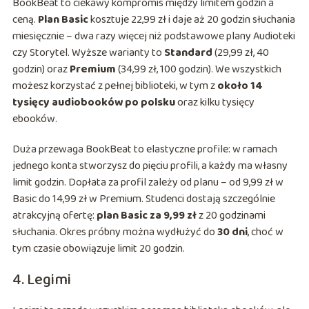
BookBeat to ciekawy kompromis między limitem godzin a
ceną.
Plan Basic
kosztuje 22,99 zł i daje aż 20 godzin słuchania
miesięcznie – dwa razy więcej niż podstawowe plany Audioteki
czy Storytel. Wyższe warianty to
Standard
(29,99 zł, 40
godzin) oraz
Premium
(34,99 zł, 100 godzin). We wszystkich
możesz korzystać z pełnej biblioteki, w tym z
około 14
tysięcy audiobooków po polsku
oraz kilku tysięcy
ebooków.
Duża przewaga BookBeat to elastyczne profile: w ramach
jednego konta stworzysz do pięciu profili, a każdy ma własny
limit godzin. Dopłata za profil zależy od planu – od 9,99 zł w
Basic do 14,99 zł w Premium. Studenci dostają szczególnie
atrakcyjną ofertę:
plan Basic za 9,99 zł
z 20 godzinami
słuchania. Okres próbny można wydłużyć do
30 dni
, choć w
tym czasie obowiązuje limit 20 godzin.
4. Legimi