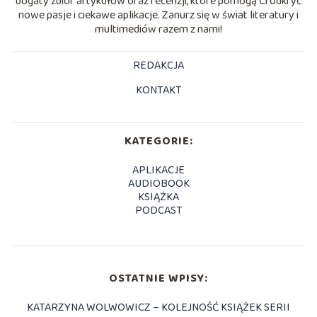
bogaty zbiór artykułów oraz recenzji, które pomogą Ci odkryć
nowe pasje i ciekawe aplikacje. Zanurz się w świat literatury i
multimediów razem z nami!
REDAKCJA
KONTAKT
KATEGORIE:
APLIKACJE
AUDIOBOOK
KSIĄŻKA
PODCAST
OSTATNIE WPISY:
KATARZYNA WOLWOWICZ – KOLEJNOŚĆ KSIĄŻEK SERII