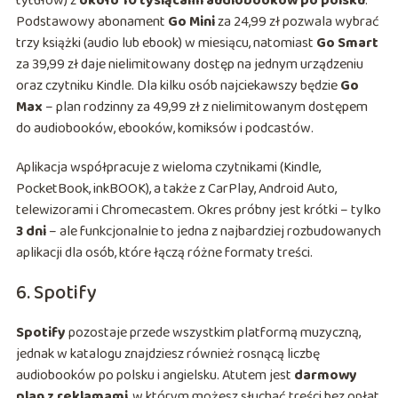
tytułów) z
około 10 tysiącami audiobooków po polsku
.
Podstawowy abonament
Go Mini
za 24,99 zł pozwala wybrać
trzy książki (audio lub ebook) w miesiącu, natomiast
Go Smart
za 39,99 zł daje nielimitowany dostęp na jednym urządzeniu
oraz czytniku Kindle. Dla kilku osób najciekawszy będzie
Go
Max
– plan rodzinny za 49,99 zł z nielimitowanym dostępem
do audiobooków, ebooków, komiksów i podcastów.
Aplikacja współpracuje z wieloma czytnikami (Kindle,
PocketBook, inkBOOK), a także z CarPlay, Android Auto,
telewizorami i Chromecastem. Okres próbny jest krótki – tylko
3 dni
– ale funkcjonalnie to jedna z najbardziej rozbudowanych
aplikacji dla osób, które łączą różne formaty treści.
6. Spotify
Spotify
pozostaje przede wszystkim platformą muzyczną,
jednak w katalogu znajdziesz również rosnącą liczbę
audiobooków po polsku i angielsku. Atutem jest
darmowy
plan z reklamami
, w którym możesz słuchać treści bez opłat