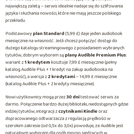
największą zaletą – serwis idealnie nadaje się do szlifowania
języka i słuchania nowości, które nie mają jeszcze polskiego
przekładu.
Podstawowy
plan Standard
(5,99 £) daje jeden audiobook
miesięcznie na własność. Jeśli chcesz połączyć dostęp do
dużego katalogu streamingowego z posiadaniem wybranych
tytułów, dobrym wyborem są
plany Audible Premium Plus
:
wariant z
1 kredytem
kosztuje 7,99 £ miesięcznie (pełny
katalog Audible Plus + 1 kredyt na zakup audiobooka na
własność), a wersja z
2 kredytami
– 14,99 £ miesięcznie
(katalog Audible Plus + 2 kredyty miesięcznie).
Nowi użytkownicy mogą przez
30 dni
testować serwis za
darmo. Połączenie bardzo dużej biblioteki, niedostępnych gdzie
indziej tytułów, integracji z
czytnikami Kindle
oraz
dopracowanego odtwarzacza z regulacją prędkości w
szerokim zakresie (od 0,5x do 3,0x) powoduje, że Audible jest
naturalnym wyborem dla osób mocno siedzących w