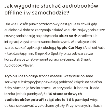
Jak wygodnie słuchać audiobooków
offline i w samochodzie?
Dla wielu osób punkt przełomowy następuje w chwili, gdy
audiobooki dobrze zaczynają działać w aucie. Najwygodniejsze
rozwiązania bazują na połączeniu
Bluetooth
z radiem lub
integracji z systemami samochodowymi. W praktyce dziś
warto szukać aplikacji z obsługą
Apple CarPlay
i Android Auto
– tak działają m.in. Empik Go, Spotify oraz odtwarzacze
korzystające z natywnej integracji systemu, jak Smart
Audiobook Player.
Tryb offline to druga strona medalu. Wszystkie opisane
serwisy subskrypcyjne pozwalają pobierać książki na telefon,
żeby słuchać je bez internetu. W przypadku iPhone’a i iPada
trzeba jednak pamiętać, że
10 standardowych
audiobooków potrafi zająć około 1 GB pamięci
, więc
opłaca się usuwać wysłuchane tytuły. Przy własnych plikach