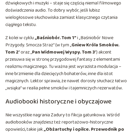
dźwiękowych i muzyki – staje się częścią niemal filmowego
doświadczenia audio. To dobry wybór, jeśli lubisz
wielogłosowe słuchowiska zamiast klasycznego czytania
ciągłego tekstu.
Z kolei w cyklu
„Baśniobór. Tom 1”
i „Baśniobór Nowe
Przygody. Smocza Straż” (w tym „
Gniew Króla Smoków.
Tom 2
” oraz „
Pan Widmowej Wyspy. Tom 3
”) akcent
przesuwa się w stronę przygodowej fantasy z elementami
realizmu magicznego. Tu ważna jest wyrazista modulacja –
inne brzmienie dla dziecięcych bohaterów, inne dla istot
magicznych. Lektor sprawia, że nawet dorosły słuchacz łatwo
„wsiąka” w realia pełne smoków i tajemniczych rezerwatów.
Audiobooki historyczne i obyczajowe
Nie wszystkie nagrania Zadury to fikcja gatunkowa. Wśród
audiobooków znajdziesz też reportażowo-historyczne
opowieści, takie jak
„Obżartuchy i opilce. Przewodnik po