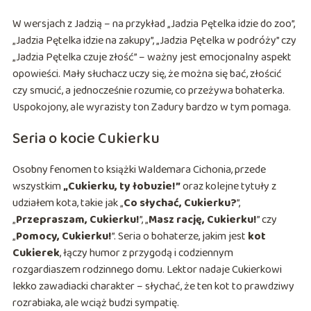
W wersjach z Jadzią – na przykład „Jadzia Pętelka idzie do zoo”,
„Jadzia Pętelka idzie na zakupy”, „Jadzia Pętelka w podróży” czy
„Jadzia Pętelka czuje złość” – ważny jest emocjonalny aspekt
opowieści. Mały słuchacz uczy się, że można się bać, złościć
czy smucić, a jednocześnie rozumie, co przeżywa bohaterka.
Uspokojony, ale wyrazisty ton Zadury bardzo w tym pomaga.
Seria o kocie Cukierku
Osobny fenomen to książki Waldemara Cichonia, przede
wszystkim
„Cukierku, ty łobuzie!”
oraz kolejne tytuły z
udziałem kota, takie jak „
Co słychać, Cukierku?
”,
„
Przepraszam, Cukierku!
”, „
Masz rację, Cukierku!
” czy
„
Pomocy, Cukierku!
”. Seria o bohaterze, jakim jest
kot
Cukierek
, łączy humor z przygodą i codziennym
rozgardiaszem rodzinnego domu. Lektor nadaje Cukierkowi
lekko zawadiacki charakter – słychać, że ten kot to prawdziwy
rozrabiaka, ale wciąż budzi sympatię.