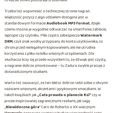
to każde słowo pozostaje zrozumiałe.
Trzeba też wspomnieć o technicznej stronie nagrań.
Większość pozycji z jego udziałem dostępna jest w
standardowym formacie
Audiobook MP3 format
, dzięki
czemu można je wygodnie odtwarzać na smartfonie, tablecie,
laptopie czy czytniku. Pliki często zabezpiecza
Watermark
DRM
, czyli znak wodny przypisany do konta użytkownika, co
chroni przed nielegalnym kopiowaniem, ale nie utrudnia
korzystania z pliku na kilku własnych urządzeniach. Dla
słuchacza liczy się przede wszystkim to, że dźwięk jest czysty,
a nagranie dobrze zmontowane – tu Zadura zwykle pracuje z
doświadczonymi studiami.
Warto też zauważyć, że ten lektor dobrze radzi sobie z obcymi
nazwami własnymi, akcentami i językowymi smaczkami. W
takich książkach jak
„Cała prawda o planecie Ksi”
czy w
prozie inspirowanej zagranicznymi realiami, jak sagę
„
Niewidoczna góra
” Caro de Robertis o XX‑wiecznym