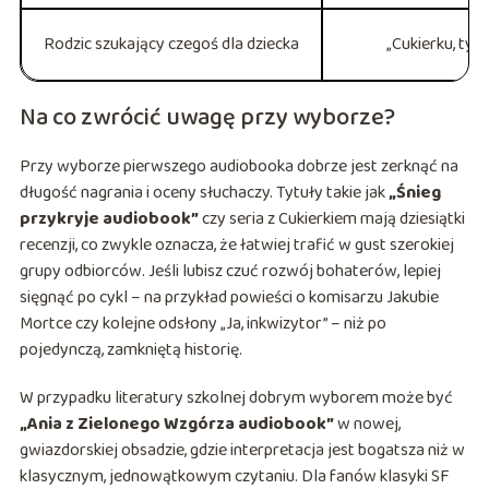
Rodzic szukający czegoś dla dziecka
„Cukierku, ty 
Na co zwrócić uwagę przy wyborze?
Przy wyborze pierwszego audiobooka dobrze jest zerknąć na
długość nagrania i oceny słuchaczy. Tytuły takie jak
„Śnieg
przykryje audiobook”
czy seria z Cukierkiem mają dziesiątki
recenzji, co zwykle oznacza, że łatwiej trafić w gust szerokiej
grupy odbiorców. Jeśli lubisz czuć rozwój bohaterów, lepiej
sięgnąć po cykl – na przykład powieści o komisarzu Jakubie
Mortce czy kolejne odsłony „Ja, inkwizytor” – niż po
pojedynczą, zamkniętą historię.
W przypadku literatury szkolnej dobrym wyborem może być
„Ania z Zielonego Wzgórza audiobook”
w nowej,
gwiazdorskiej obsadzie, gdzie interpretacja jest bogatsza niż w
klasycznym, jednowątkowym czytaniu. Dla fanów klasyki SF