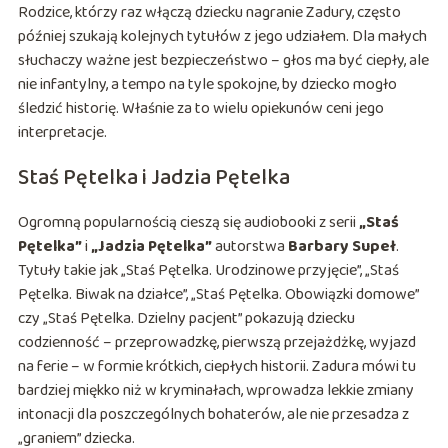
Rodzice, którzy raz włączą dziecku nagranie Zadury, często
później szukają kolejnych tytułów z jego udziałem. Dla małych
słuchaczy ważne jest bezpieczeństwo – głos ma być ciepły, ale
nie infantylny, a tempo na tyle spokojne, by dziecko mogło
śledzić historię. Właśnie za to wielu opiekunów ceni jego
interpretacje.
Staś Pętelka i Jadzia Pętelka
Ogromną popularnością cieszą się audiobooki z serii
„Staś
Pętelka”
i
„Jadzia Pętelka”
autorstwa
Barbary Supeł
.
Tytuły takie jak „Staś Pętelka. Urodzinowe przyjęcie”, „Staś
Pętelka. Biwak na działce”, „Staś Pętelka. Obowiązki domowe”
czy „Staś Pętelka. Dzielny pacjent” pokazują dziecku
codzienność – przeprowadzkę, pierwszą przejażdżkę, wyjazd
na ferie – w formie krótkich, ciepłych historii. Zadura mówi tu
bardziej miękko niż w kryminałach, wprowadza lekkie zmiany
intonacji dla poszczególnych bohaterów, ale nie przesadza z
„graniem” dziecka.