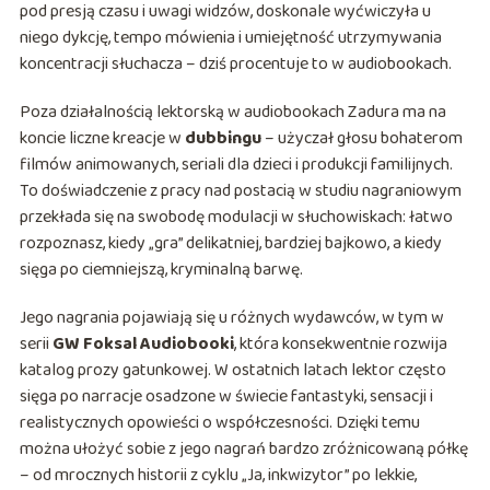
pod presją czasu i uwagi widzów, doskonale wyćwiczyła u
niego dykcję, tempo mówienia i umiejętność utrzymywania
koncentracji słuchacza – dziś procentuje to w audiobookach.
Poza działalnością lektorską w audiobookach Zadura ma na
koncie liczne kreacje w
dubbingu
– użyczał głosu bohaterom
filmów animowanych, seriali dla dzieci i produkcji familijnych.
To doświadczenie z pracy nad postacią w studiu nagraniowym
przekłada się na swobodę modulacji w słuchowiskach: łatwo
rozpoznasz, kiedy „gra” delikatniej, bardziej bajkowo, a kiedy
sięga po ciemniejszą, kryminalną barwę.
Jego nagrania pojawiają się u różnych wydawców, w tym w
serii
GW Foksal Audiobooki
, która konsekwentnie rozwija
katalog prozy gatunkowej. W ostatnich latach lektor często
sięga po narracje osadzone w świecie fantastyki, sensacji i
realistycznych opowieści o współczesności. Dzięki temu
można ułożyć sobie z jego nagrań bardzo zróżnicowaną półkę
– od mrocznych historii z cyklu „Ja, inkwizytor” po lekkie,