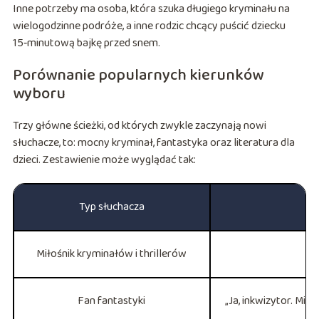
Inne potrzeby ma osoba, która szuka długiego kryminału na
wielogodzinne podróże, a inne rodzic chcący puścić dziecku
15‑minutową bajkę przed snem.
Porównanie popularnych kierunków
wyboru
Trzy główne ścieżki, od których zwykle zaczynają nowi
słuchacze, to: mocny kryminał, fantastyka oraz literatura dla
dzieci. Zestawienie może wyglądać tak:
Typ słuchacza
Miłośnik kryminałów i thrillerów
„Ś
Fan fantastyki
„Ja, inkwizytor. Mia