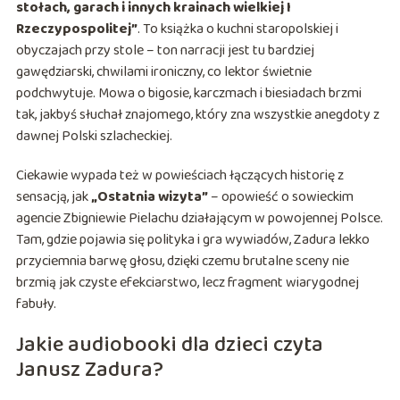
stołach, garach i innych krainach wielkiej I
Rzeczypospolitej”
. To książka o kuchni staropolskiej i
obyczajach przy stole – ton narracji jest tu bardziej
gawędziarski, chwilami ironiczny, co lektor świetnie
podchwytuje. Mowa o bigosie, karczmach i biesiadach brzmi
tak, jakbyś słuchał znajomego, który zna wszystkie anegdoty z
dawnej Polski szlacheckiej.
Ciekawie wypada też w powieściach łączących historię z
sensacją, jak
„Ostatnia wizyta”
– opowieść o sowieckim
agencie Zbigniewie Pielachu działającym w powojennej Polsce.
Tam, gdzie pojawia się polityka i gra wywiadów, Zadura lekko
przyciemnia barwę głosu, dzięki czemu brutalne sceny nie
brzmią jak czyste efekciarstwo, lecz fragment wiarygodnej
fabuły.
Jakie audiobooki dla dzieci czyta
Janusz Zadura?