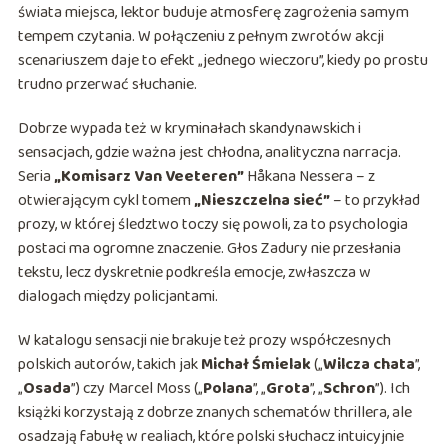
świata miejsca, lektor buduje atmosferę zagrożenia samym
tempem czytania. W połączeniu z pełnym zwrotów akcji
scenariuszem daje to efekt „jednego wieczoru”, kiedy po prostu
trudno przerwać słuchanie.
Dobrze wypada też w kryminałach skandynawskich i
sensacjach, gdzie ważna jest chłodna, analityczna narracja.
Seria
„Komisarz Van Veeteren”
Håkana Nessera – z
otwierającym cykl tomem
„Nieszczelna sieć”
– to przykład
prozy, w której śledztwo toczy się powoli, za to psychologia
postaci ma ogromne znaczenie. Głos Zadury nie przesłania
tekstu, lecz dyskretnie podkreśla emocje, zwłaszcza w
dialogach między policjantami.
W katalogu sensacji nie brakuje też prozy współczesnych
polskich autorów, takich jak
Michał Śmielak
(„
Wilcza chata
”,
„
Osada
”) czy Marcel Moss („
Polana
”, „
Grota
”, „
Schron
”). Ich
książki korzystają z dobrze znanych schematów thrillera, ale
osadzają fabułę w realiach, które polski słuchacz intuicyjnie