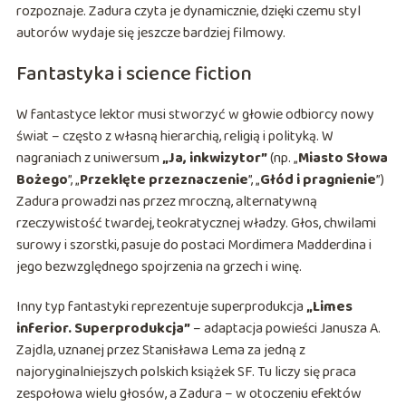
rozpoznaje. Zadura czyta je dynamicznie, dzięki czemu styl
autorów wydaje się jeszcze bardziej filmowy.
Fantastyka i science fiction
W fantastyce lektor musi stworzyć w głowie odbiorcy nowy
świat – często z własną hierarchią, religią i polityką. W
nagraniach z uniwersum
„Ja, inkwizytor”
(np. „
Miasto Słowa
Bożego
”, „
Przeklęte przeznaczenie
”, „
Głód i pragnienie
”)
Zadura prowadzi nas przez mroczną, alternatywną
rzeczywistość twardej, teokratycznej władzy. Głos, chwilami
surowy i szorstki, pasuje do postaci Mordimera Madderdina i
jego bezwzględnego spojrzenia na grzech i winę.
Inny typ fantastyki reprezentuje superprodukcja
„Limes
inferior. Superprodukcja”
– adaptacja powieści Janusza A.
Zajdla, uznanej przez Stanisława Lema za jedną z
najoryginalniejszych polskich książek SF. Tu liczy się praca
zespołowa wielu głosów, a Zadura – w otoczeniu efektów