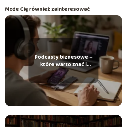
Może Cię również zainteresować
Podcasty biznesowe –
które warto znać i
regularnie słuchać?