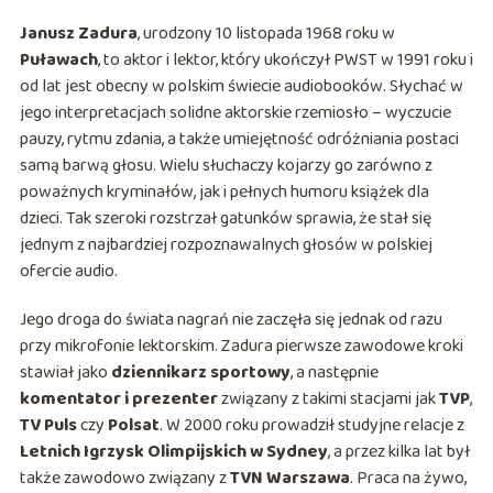
Janusz Zadura
, urodzony 10 listopada 1968 roku w
Puławach
, to aktor i lektor, który ukończył PWST w 1991 roku i
od lat jest obecny w polskim świecie audiobooków. Słychać w
jego interpretacjach solidne aktorskie rzemiosło – wyczucie
pauzy, rytmu zdania, a także umiejętność odróżniania postaci
samą barwą głosu. Wielu słuchaczy kojarzy go zarówno z
poważnych kryminałów, jak i pełnych humoru książek dla
dzieci. Tak szeroki rozstrzał gatunków sprawia, że stał się
jednym z najbardziej rozpoznawalnych głosów w polskiej
ofercie audio.
Jego droga do świata nagrań nie zaczęła się jednak od razu
przy mikrofonie lektorskim. Zadura pierwsze zawodowe kroki
stawiał jako
dziennikarz sportowy
, a następnie
komentator i prezenter
związany z takimi stacjami jak
TVP
,
TV Puls
czy
Polsat
. W 2000 roku prowadził studyjne relacje z
Letnich Igrzysk Olimpijskich w Sydney
, a przez kilka lat był
także zawodowo związany z
TVN Warszawa
. Praca na żywo,