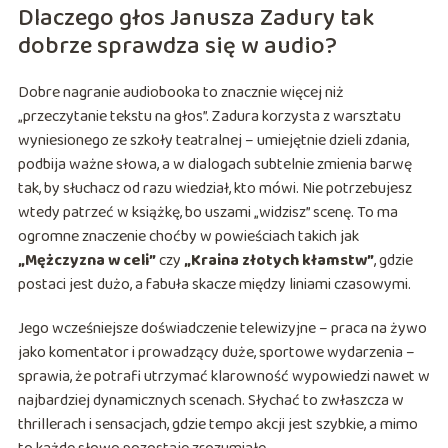
Dlaczego głos Janusza Zadury tak
dobrze sprawdza się w audio?
Dobre nagranie audiobooka to znacznie więcej niż
„przeczytanie tekstu na głos”. Zadura korzysta z warsztatu
wyniesionego ze szkoły teatralnej – umiejętnie dzieli zdania,
podbija ważne słowa, a w dialogach subtelnie zmienia barwę
tak, by słuchacz od razu wiedział, kto mówi. Nie potrzebujesz
wtedy patrzeć w książkę, bo uszami „widzisz” scenę. To ma
ogromne znaczenie choćby w powieściach takich jak
„Mężczyzna w celi”
czy
„Kraina złotych kłamstw”
, gdzie
postaci jest dużo, a fabuła skacze między liniami czasowymi.
Jego wcześniejsze doświadczenie telewizyjne – praca na żywo
jako komentator i prowadzący duże, sportowe wydarzenia –
sprawia, że potrafi utrzymać klarowność wypowiedzi nawet w
najbardziej dynamicznych scenach. Słychać to zwłaszcza w
thrillerach i sensacjach, gdzie tempo akcji jest szybkie, a mimo