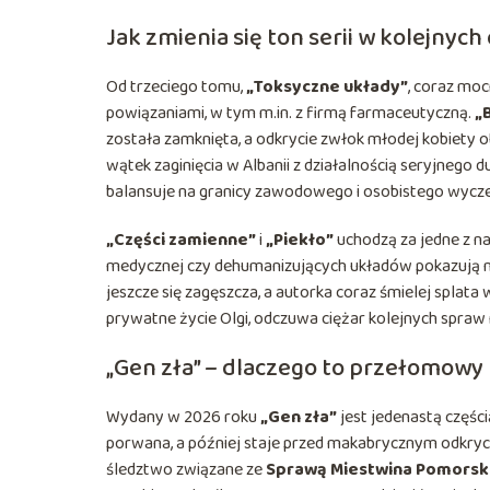
Jak zmienia się ton serii w kolejnych
Od trzeciego tomu,
„Toksyczne układy”
, coraz moc
powiązaniami, w tym m.in. z firmą farmaceutyczną.
„
została zamknięta, a odkrycie zwłok młodej kobiety
wątek zaginięcia w Albanii z działalnością seryjnego d
balansuje na granicy zawodowego i osobistego wycze
„Części zamienne”
i
„Piekło”
uchodzą za jedne z na
medycznej czy dehumanizujących układów pokazują
jeszcze się zagęszcza, a autorka coraz śmielej splata 
prywatne życie Olgi, odczuwa ciężar kolejnych spraw 
„Gen zła” – dlaczego to przełomowy 
Wydany w 2026 roku
„Gen zła”
jest jedenastą części
porwana, a później staje przed makabrycznym odkryci
śledztwo związane ze
Sprawą Miestwina Pomorsk