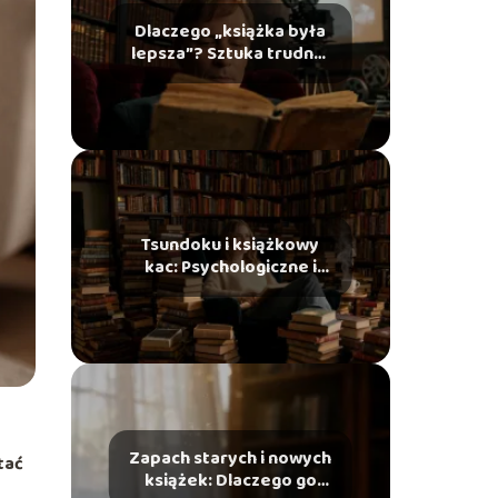
Dlaczego „książka była
lepsza”? Sztuka trudnej
adaptacji literackiej na
ekran
Tsundoku i książkowy
kac: Psychologiczne i
kulturowe zjawiska ze
świata czytelników
Zapach starych i nowych
tać
książek: Dlaczego go