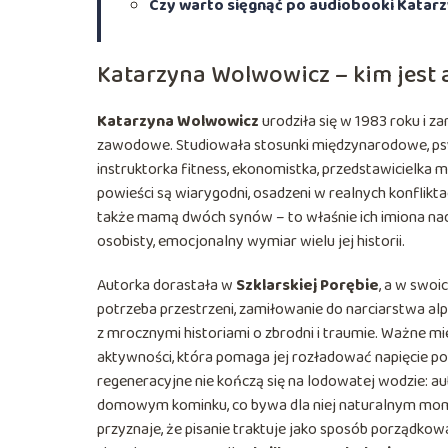
Czy warto sięgnąć po audiobooki Katar
Katarzyna Wolwowicz – kim jest au
Katarzyna Wolwowicz
urodziła się w 1983 roku i z
zawodowe. Studiowała stosunki międzynarodowe, psych
instruktorka fitness, ekonomistka, przedstawicielka m
powieści są wiarygodni, osadzeni w realnych konfliktac
także mamą dwóch synów – to właśnie ich imiona n
osobisty, emocjonalny wymiar wielu jej historii.
Autorka dorastała w
Szklarskiej Porębie
, a w swoi
potrzeba przestrzeni, zamiłowanie do narciarstwa a
z mrocznymi historiami o zbrodni i traumie. Ważne mie
aktywności, która pomaga jej rozładować napięcie p
regeneracyjne nie kończą się na lodowatej wodzie: au
domowym kominku, co bywa dla niej naturalnym mo
przyznaje, że pisanie traktuje jako sposób porządkowan