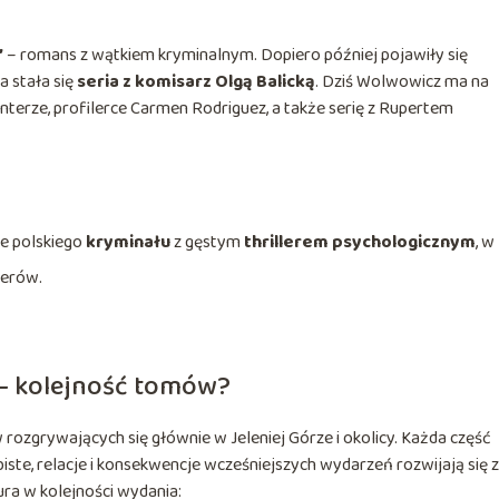
”
– romans z wątkiem kryminalnym. Dopiero później pojawiły się
a stała się
seria z komisarz Olgą Balicką
. Dziś Wolwowicz ma na
anterze, profilerce Carmen Rodriguez, a także serię z Rupertem
e polskiego
kryminału
z gęstym
thrillerem psychologicznym
, w
terów.
j – kolejność tomów?
rozgrywających się głównie w Jeleniej Górze i okolicy. Każda część
iste, relacje i konsekwencje wcześniejszych wydarzeń rozwijają się z
ra w kolejności wydania: