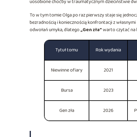
uosobione choćby w traumatycznym dzieciństwie d
To w tym tomie Olga po raz pierwszy staje się jednocz
bezradnością i koniecznością konfrontacji z własnym
odwołań umyka, dlatego
„Gen zła”
warto czytać na k
Tytuł tomu
Rok wydania
Niewinne ofiary
2021
Bursa
2023
Gen zła
2026
P