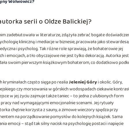
zyny Wolwowicz?
torka serii o Oldze Balickiej?
anim zadebiutowała w literaturze, zdążyła zebrać bogate doświadcze
ologię kliniczną i mediacje w biznesie, pracowała jako stewardesa
edyczna i psycholog. Tak różne role sprawiają, że bohaterowie jej
h i emocjach, a tło obyczajowe nie jest tylko dekoracją. Autorka jest
adała swoim pierwszym książkowym bohaterom, co dodatkowo podk
ch kryminałach często sięga po realia
Jeleniej Góry
i okolic. Góry,
lpejskiego czy morsowania w górskich wodospadach ciekawie kontras
jsce w jej życiu zajmuje także taniec – to jedna z ulubionych form
o pracy nad wymagającymi emocjonalnie scenami. Jej rytuały
torka chętnie korzysta z sauny, a zimowe wieczory spędza przy
mentem na porządkowanie pomysłów do kolejnych książek. Sama
ia emocji – stąd tak silny nacisk na psychologię postaci i napięcie