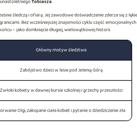
wunastoletniego
Tobiasza
.
eśnie śledczą i ofiarą. Jej zawodowe doświadczenie zderza się z lęki
i granicami. Bez wcześniejszej znajomości cyklu część emocjonalnych
ońcu – jako domknięcie długiej, wielowątkowej historii.
Główny motyw śledztwa
Zabójstwo dzieci w lesie pod Jelenią Górą
Zwłoki kobiety w dawnej bursie szkolnej i grzechy przeszłości
orwanie Olgi, zakopane ciała kobiet i pytanie o dziedziczenie zła