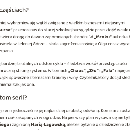
 częściach?
niej wybrzmiewają wątki związane z wielkim biznesem i niejasnymi
Bursa”
przenosi nas do starej szkolnej bursy, gdzie przeszłość wcale 
 otwiera drogę do dawno zapomnianych zbrodni. W
„Mroku”
autorka 
usiciela w Jeleniej Górze – skala zagrożenia rośnie, a Olga coraz wyra
rpania.
jbardziej brutalnych odsłon cyklu – śledztwa wokół przestępczości
 mroczną stronę systemu. W tomach
„Chaos”
,
„Zło”
i
„Fala”
napięci
wątki społeczne z tematami traumy i winy. Czytelnik, który dotąd śled
niemal tak jak ona.
tom serii?
ą serii i jednocześnie jej najbardziej osobistą odsłoną. Komisarz zost
em ciał zakopanych w ogrodzie. Na pierwszy plan wysuwa się nie ty
iego
i zaginioną
Marią Łagowską
, ale też pytanie o dziedziczenie zła