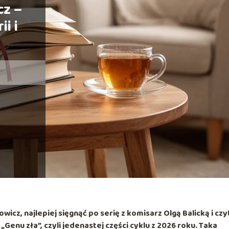
z –
i i
wicz, najlepiej sięgnąć po
serię z komisarz Olgą Balicką
i czy
o
„Genu zła”
, czyli jedenastej części cyklu z 2026 roku. Taka