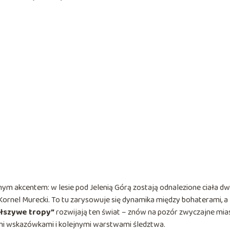
nym akcentem: w lesie pod Jelenią Górą zostają odnalezione ciała d
 Kornel Murecki. To tu zarysowuje się dynamika między bohaterami, a
łszywe tropy”
rozwijają ten świat – znów na pozór zwyczajne mia
lnymi wskazówkami i kolejnymi warstwami śledztwa.