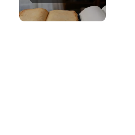
uwielbiamy i co mówi o
tym chemia?