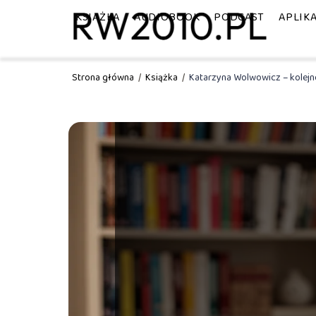
KSIĄŻKA
AUDIOBOOK
PODCAST
APLIK
Strona główna
/
Książka
/
Katarzyna Wolwowicz – kolejnoś