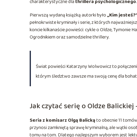
charakterystyczne dla
thrillera psychologicznego
.
Pierwszą wydaną książką autorki było
„Kim jesteś?
pełnokrwiste kryminały i serie, z których najważniejsz
koncie kilkanaście powieści: cykle o Oldze, Tymonie H
Ogrodnikiem oraz samodzielne thrillery.
Świat powieści Katarzyny Wolwowicz to połączeni
którym śledztwo zawsze ma swoją cenę dla boha
Jak czytać serię o Oldze Balickie
Seria z komisarz Olgą Balicką
to obecnie 11 tomów 
przynosi zamkniętą sprawę kryminalną, ale wątki osob
tomu na tom. Dlatego najlepszym wyborem jest lektu