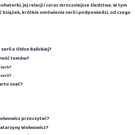
ohaterki, jej relacji i coraz mroczniejsze śledztwa. W tym
książek, krótkie omówienia serii i podpowiedzi, od czego
erii o Oldze Balickiej?
ejność tomów?
ciach?
serii?
arto znać?
Wolwowicz przeczytać?
Katarzyny Wolwowicz?