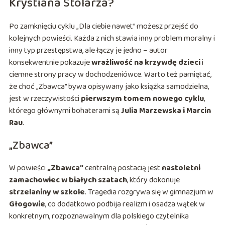
Krystiana Stolarza?
Po zamknięciu cyklu „Dla ciebie nawet” możesz przejść do
kolejnych powieści. Każda z nich stawia inny problem moralny i
inny typ przestępstwa, ale łączy je jedno – autor
konsekwentnie pokazuje
wrażliwość na krzywdę dzieci
i
ciemne strony pracy w dochodzeniówce. Warto też pamiętać,
że choć „Zbawca” bywa opisywany jako książka samodzielna,
jest w rzeczywistości
pierwszym tomem nowego cyklu
,
którego głównymi bohaterami są
Julia Marzewska i Marcin
Rau
.
„Zbawca”
W powieści
„Zbawca”
centralną postacią jest
nastoletni
zamachowiec w białych szatach
, który dokonuje
strzelaniny w szkole
. Tragedia rozgrywa się w gimnazjum w
Głogowie
, co dodatkowo podbija realizm i osadza wątek w
konkretnym, rozpoznawalnym dla polskiego czytelnika