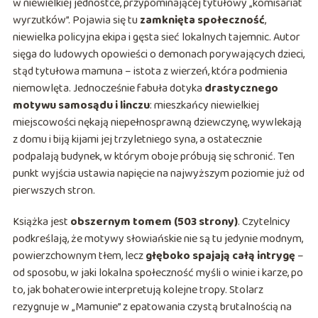
w niewielkiej jednostce, przypominającej tytułowy „komisariat
wyrzutków”. Pojawia się tu
zamknięta społeczność
,
niewielka policyjna ekipa i gęsta sieć lokalnych tajemnic. Autor
sięga do ludowych opowieści o demonach porywających dzieci,
stąd tytułowa mamuna – istota z wierzeń, która podmienia
niemowlęta. Jednocześnie fabuła dotyka
drastycznego
motywu samosądu i linczu
: mieszkańcy niewielkiej
miejscowości nękają niepełnosprawną dziewczynę, wywlekają
z domu i biją kijami jej trzyletniego syna, a ostatecznie
podpalają budynek, w którym oboje próbują się schronić. Ten
punkt wyjścia ustawia napięcie na najwyższym poziomie już od
pierwszych stron.
Książka jest
obszernym tomem (503 strony)
. Czytelnicy
podkreślają, że motywy słowiańskie nie są tu jedynie modnym,
powierzchownym tłem, lecz
głęboko spajają całą intrygę
–
od sposobu, w jaki lokalna społeczność myśli o winie i karze, po
to, jak bohaterowie interpretują kolejne tropy. Stolarz
rezygnuje w „Mamunie” z epatowania czystą brutalnością na