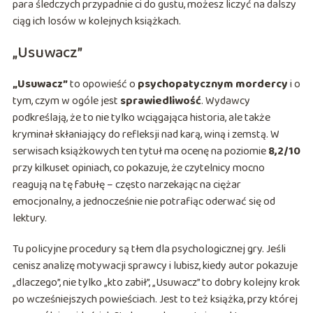
para śledczych przypadnie ci do gustu, możesz liczyć na dalszy
ciąg ich losów w kolejnych książkach.
„Usuwacz”
„Usuwacz”
to opowieść o
psychopatycznym mordercy
i o
tym, czym w ogóle jest
sprawiedliwość
. Wydawcy
podkreślają, że to nie tylko wciągająca historia, ale także
kryminał skłaniający do refleksji nad karą, winą i zemstą. W
serwisach książkowych ten tytuł ma ocenę na poziomie
8,2/10
przy kilkuset opiniach, co pokazuje, że czytelnicy mocno
reagują na tę fabułę – często narzekając na ciężar
emocjonalny, a jednocześnie nie potrafiąc oderwać się od
lektury.
Tu policyjne procedury są tłem dla psychologicznej gry. Jeśli
cenisz analizę motywacji sprawcy i lubisz, kiedy autor pokazuje
„dlaczego”, nie tylko „kto zabił”, „Usuwacz” to dobry kolejny krok
po wcześniejszych powieściach. Jest to też książka, przy której