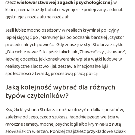
rzecz
wielowarstwowej zagadki psychologicznej
, w
której niemal każdy bohater wydaje się podejrzany, a klimat
gęstnieje z rozdziału na rozdział.
Jeśli lubisz mocno osadzony w realiach kryminał policyjny,
lepiej sięgnąć po „Mamunę” już po poznaniu bardziej „czysto”
proceduralnych powieści. Gdy znasz już styl Stolarza z cyklu
„Dla ciebie nawet” i książek takich jak „Zbawca” czy „Usuwacz”,
łatwiej docenisz, jak konsekwentnie wplata wątki ludowe w
realistyczne śledztwo i jak zestawia irracjonalne lęki
społeczności z twardą, procesową pracą policji.
Jaką kolejność wybrać dla różnych
typów czytelników?
Książki Krystiana Stolarza można ułożyć na kilka sposobów,
zależnie od tego, czego szukasz: łagodniejszego wejścia w
mroczne tematy, mocnej psychologii albo kryminału z nutą
słowiańskich wierzeń. Poniżej znajdziesz przykładowe ścieżki