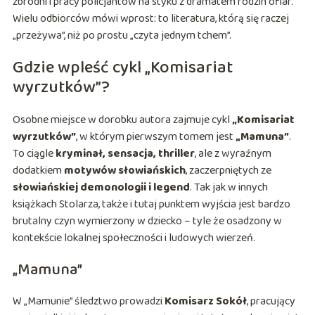
zbrodni i pracy policjantów na styku z dramatem rodzin ofiar.
Wielu odbiorców mówi wprost: to literatura, którą się raczej
„przeżywa”, niż po prostu „czyta jednym tchem”.
Gdzie wpleść cykl „Komisariat
wyrzutków”?
Osobne miejsce w dorobku autora zajmuje cykl
„Komisariat
wyrzutków”
, w którym pierwszym tomem jest
„Mamuna”
.
To ciągle
kryminał, sensacja, thriller
, ale z wyraźnym
dodatkiem
motywów słowiańskich
, zaczerpniętych ze
słowiańskiej demonologii i legend
. Tak jak w innych
książkach Stolarza, także i tutaj punktem wyjścia jest bardzo
brutalny czyn wymierzony w dziecko – tyle że osadzony w
kontekście lokalnej społeczności i ludowych wierzeń.
„Mamuna”
W „Mamunie” śledztwo prowadzi
Komisarz Sokół
, pracujący