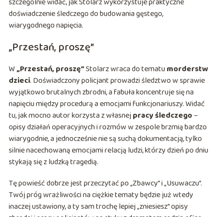
szczególnie widać, jak Stolarz wykorzystuje praktyczne
doświadczenie śledczego do budowania gęstego,
wiarygodnego napięcia.
„Przestań, proszę”
W
„Przestań, proszę”
Stolarz wraca do tematu
morderstw
dzieci
. Doświadczony policjant prowadzi śledztwo w sprawie
wyjątkowo brutalnych zbrodni, a fabuła koncentruje się na
napięciu między procedurą a emocjami funkcjonariuszy. Widać
tu, jak mocno autor korzysta z własnej
pracy śledczego
–
opisy działań operacyjnych i rozmów w zespole brzmią bardzo
wiarygodnie, a jednocześnie nie są suchą dokumentacją, tylko
silnie nacechowaną emocjami relacją ludzi, którzy dzień po dniu
stykają się z ludzką tragedią.
Tę powieść dobrze jest przeczytać po „Zbawcy” i „Usuwaczu”.
Twój próg wrażliwości na ciężkie tematy będzie już wtedy
inaczej ustawiony, a ty sam trochę lepiej „zniesiesz” opisy