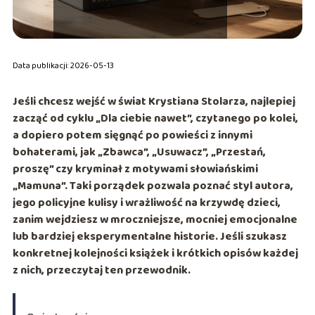
Data publikacji: 2026-05-13
Jeśli chcesz wejść w świat Krystiana Stolarza, najlepiej
zacząć od cyklu
„Dla ciebie nawet”
, czytanego po kolei,
a dopiero potem sięgnąć po powieści z innymi
bohaterami, jak
„Zbawca”
,
„Usuwacz”
,
„Przestań,
proszę”
czy kryminał z motywami słowiańskimi
„Mamuna”
. Taki porządek pozwala poznać styl autora,
jego policyjne kulisy i wrażliwość na krzywdę dzieci,
zanim wejdziesz w mroczniejsze, mocniej emocjonalne
lub bardziej eksperymentalne historie. Jeśli szukasz
konkretnej kolejności książek i krótkich opisów każdej
z nich, przeczytaj ten przewodnik.