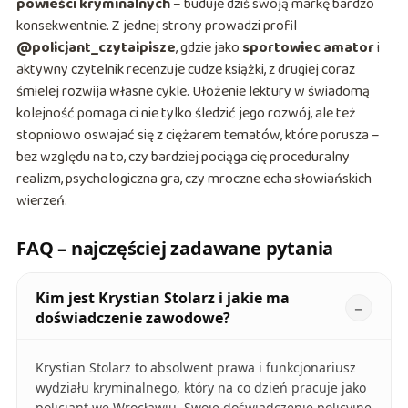
powieści kryminalnych
– buduje dziś swoją markę bardzo
konsekwentnie. Z jednej strony prowadzi profil
@policjant_czytaipisze
, gdzie jako
sportowiec amator
i
aktywny czytelnik recenzuje cudze książki, z drugiej coraz
śmielej rozwija własne cykle. Ułożenie lektury w świadomą
kolejność pomaga ci nie tylko śledzić jego rozwój, ale też
stopniowo oswajać się z ciężarem tematów, które porusza –
bez względu na to, czy bardziej pociąga cię proceduralny
realizm, psychologiczna gra, czy mroczne echa słowiańskich
wierzeń.
FAQ – najczęściej zadawane pytania
Kim jest Krystian Stolarz i jakie ma
doświadczenie zawodowe?
Krystian Stolarz to absolwent prawa i funkcjonariusz
wydziału kryminalnego, który na co dzień pracuje jako
policjant we Wrocławiu. Swoje doświadczenie policyjne