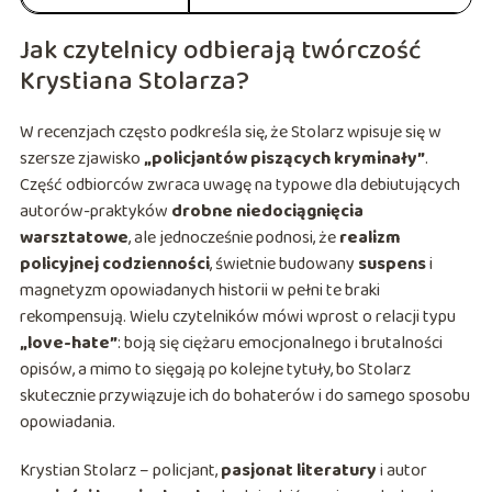
Jak czytelnicy odbierają twórczość
Krystiana Stolarza?
W recenzjach często podkreśla się, że Stolarz wpisuje się w
szersze zjawisko
„policjantów piszących kryminały”
.
Część odbiorców zwraca uwagę na typowe dla debiutujących
autorów-praktyków
drobne niedociągnięcia
warsztatowe
, ale jednocześnie podnosi, że
realizm
policyjnej codzienności
, świetnie budowany
suspens
i
magnetyzm opowiadanych historii w pełni te braki
rekompensują. Wielu czytelników mówi wprost o relacji typu
„love-hate”
: boją się ciężaru emocjonalnego i brutalności
opisów, a mimo to sięgają po kolejne tytuły, bo Stolarz
skutecznie przywiązuje ich do bohaterów i do samego sposobu
opowiadania.
Krystian Stolarz – policjant,
pasjonat literatury
i autor