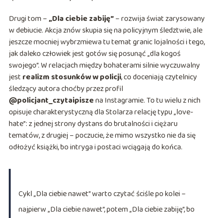
Drugi tom –
„Dla ciebie zabiję”
– rozwija świat zarysowany
w debiucie. Akcja znów skupia się na policyjnym śledztwie, ale
jeszcze mocniej wybrzmiewa tu temat granic lojalności i tego,
jak daleko człowiek jest gotów się posunąć „dla kogoś
swojego”. W relacjach między bohaterami silnie wyczuwalny
jest
realizm stosunków w policji
, co doceniają czytelnicy
śledzący autora choćby przez profil
@policjant_czytaipisze
na Instagramie. To tu wielu z nich
opisuje charakterystyczną dla Stolarza relację typu „love-
hate”: z jednej strony dystans do brutalności i ciężaru
tematów, z drugiej – poczucie, że mimo wszystko nie da się
odłożyć książki, bo intryga i postaci wciągają do końca.
Cykl „Dla ciebie nawet” warto czytać ściśle po kolei –
najpierw „Dla ciebie nawet”, potem „Dla ciebie zabiję”, bo