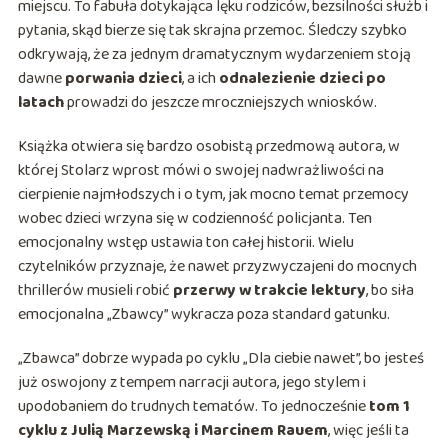
miejscu. To fabuła dotykająca lęku rodziców, bezsilności służb i
pytania, skąd bierze się tak skrajna przemoc. Śledczy szybko
odkrywają, że za jednym dramatycznym wydarzeniem stoją
dawne
porwania dzieci
, a ich
odnalezienie dzieci po
latach
prowadzi do jeszcze mroczniejszych wniosków.
Książka otwiera się bardzo osobistą przedmową autora, w
której Stolarz wprost mówi o swojej nadwrażliwości na
cierpienie najmłodszych i o tym, jak mocno temat przemocy
wobec dzieci wrzyna się w codzienność policjanta. Ten
emocjonalny wstęp ustawia ton całej historii. Wielu
czytelników przyznaje, że nawet przyzwyczajeni do mocnych
thrillerów musieli robić
przerwy w trakcie lektury
, bo siła
emocjonalna „Zbawcy” wykracza poza standard gatunku.
„Zbawca” dobrze wypada po cyklu „Dla ciebie nawet”, bo jesteś
już oswojony z tempem narracji autora, jego stylem i
upodobaniem do trudnych tematów. To jednocześnie
tom 1
cyklu z Julią Marzewską i Marcinem Rauem
, więc jeśli ta