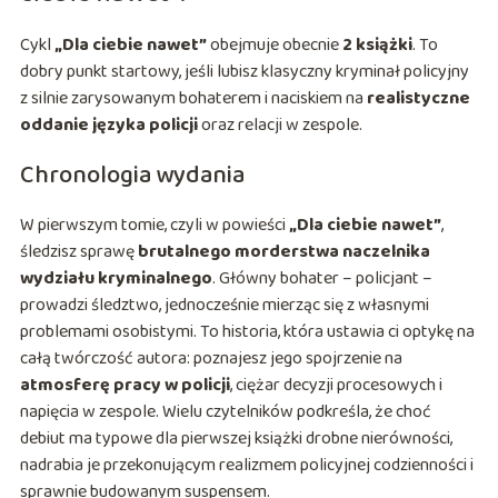
Cykl
„Dla ciebie nawet”
obejmuje obecnie
2 książki
. To
dobry punkt startowy, jeśli lubisz klasyczny kryminał policyjny
z silnie zarysowanym bohaterem i naciskiem na
realistyczne
oddanie języka policji
oraz relacji w zespole.
Chronologia wydania
W pierwszym tomie, czyli w powieści
„Dla ciebie nawet”
,
śledzisz sprawę
brutalnego morderstwa naczelnika
wydziału kryminalnego
. Główny bohater – policjant –
prowadzi śledztwo, jednocześnie mierząc się z własnymi
problemami osobistymi. To historia, która ustawia ci optykę na
całą twórczość autora: poznajesz jego spojrzenie na
atmosferę pracy w policji
, ciężar decyzji procesowych i
napięcia w zespole. Wielu czytelników podkreśla, że choć
debiut ma typowe dla pierwszej książki drobne nierówności,
nadrabia je przekonującym realizmem policyjnej codzienności i
sprawnie budowanym suspensem.