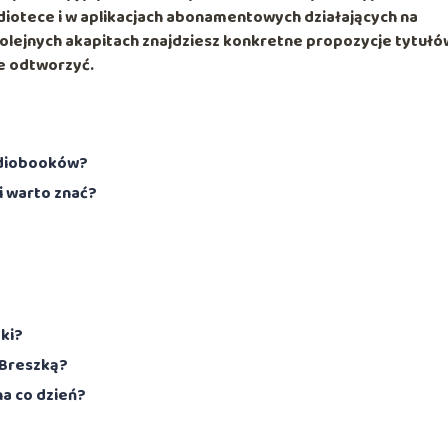
diotece
i w aplikacjach abonamentowych działających na
 kolejnych akapitach znajdziesz konkretne propozycje tytułó
ie odtworzyć.
audiobooków?
i warto znać?
ki?
 Breszką?
a co dzień?