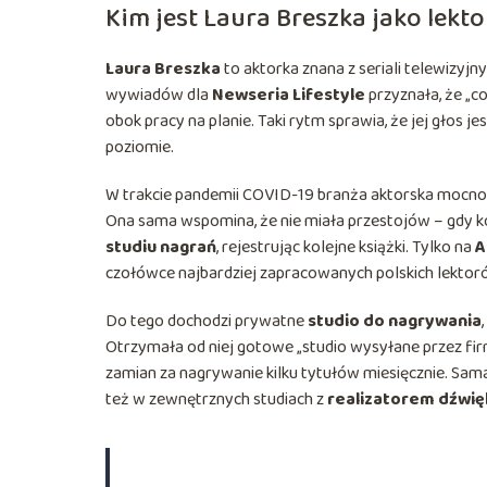
Kim jest Laura Breszka jako lek
Laura Breszka
to aktorka znana z seriali telewizyjn
wywiadów dla
Newseria Lifestyle
przyznała, że „c
obok pracy na planie. Taki rytm sprawia, że jej głos 
poziomie.
W trakcie pandemii COVID-19 branża aktorska mocno
Ona sama wspomina, że nie miała przestojów – gdy kol
studiu nagrań
, rejestrując kolejne książki. Tylko na
A
czołówce najbardziej zapracowanych polskich lektor
Do tego dochodzi prywatne
studio do nagrywania
Otrzymała od niej gotowe „studio wysyłane przez fi
zamian za nagrywanie kilku tytułów miesięcznie. Sama
też w zewnętrznych studiach z
realizatorem dźwię