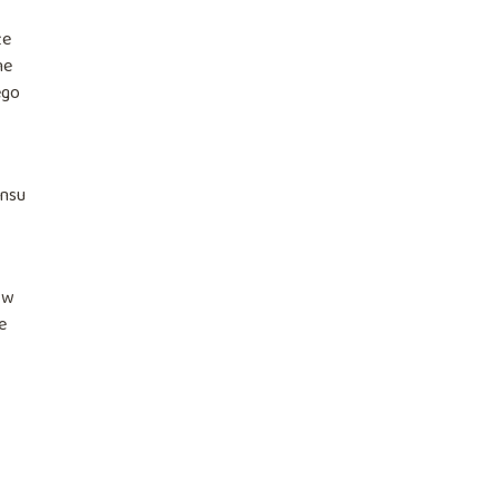
że
ne
ego
ansu
 w
e