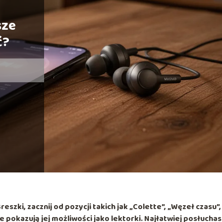
sze
ć?
eszki, zacznij od pozycji takich jak
„Colette”
,
„Węzeł czasu”
,
ie pokazują jej możliwości jako lektorki. Najłatwiej posłuchas