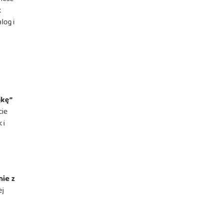
k
log i
o
jkę”
cie
 i
nie z
ej