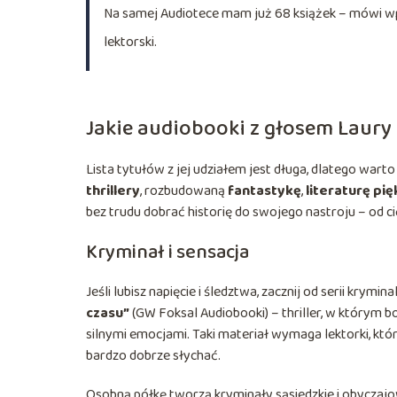
Na samej Audiotece mam już 68 książek – mówi wpr
lektorski.
Jakie audiobooki z głosem Laury
Lista tytułów z jej udziałem jest długa, dlatego wart
thrillery
, rozbudowaną
fantastykę
,
literaturę pi
bez trudu dobrać historię do swojego nastroju – od 
Kryminał i sensacja
Jeśli lubisz napięcie i śledztwa, zacznij od serii krymin
czasu”
(GW Foksal Audiobooki) – thriller, w którym bo
silnymi emocjami. Taki materiał wymaga lektorki, któ
bardzo dobrze słychać.
Osobną półkę tworzą kryminały sąsiedzkie i obyczaj