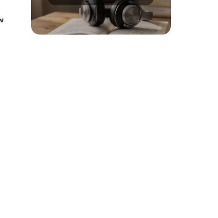
role i polecane tytuły
w