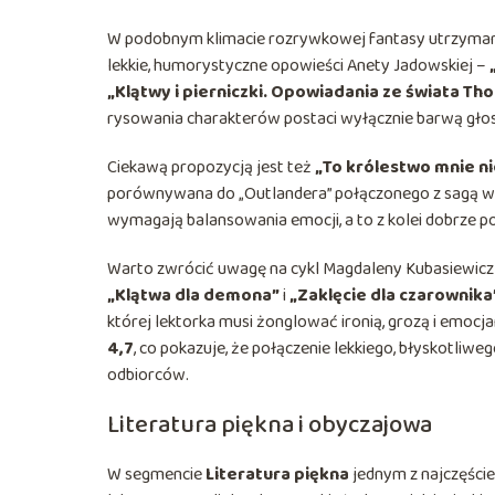
W podobnym klimacie rozrywkowej fantasy utrzyma
lekkie, humorystyczne opowieści Anety Jadowskiej –
„Klątwy i pierniczki. Opowiadania ze świata Th
rysowania charakterów postaci wyłącznie barwą głos
Ciekawą propozycją jest też
„To królestwo mnie nie
porównywana do „Outlandera” połączonego z sagą w s
wymagają balansowania emocji, a to z kolei dobrze po
Warto zwrócić uwagę na cykl Magdaleny Kubasiewicz 
„Klątwa dla demona”
i
„Zaklęcie dla czarownika
której lektorka musi żonglować ironią, grozą i emoc
4,7
, co pokazuje, że połączenie lekkiego, błyskotliw
odbiorców.
Literatura piękna i obyczajowa
W segmencie
Literatura piękna
jednym z najczęście