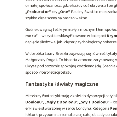
o małej społeczności, gdzie każdy coś ukrywa, a ton gło
„Prokurator”
czy
„One”
Pauliny Świst to mieszanka
szybko cięte sceny są bardzo ważne.
Godne uwagi są też kryminały z mocnym tłem społec
moru”
– wszystkie sklasyfikowane w kategorii
Krymi
napięcie śledztwa, jak i ciężar psychologiczny bohate
W dorobku Laury Breszki pojawiają się również tytuł
Małgorzaty Rogali. To historia z mocno zarysowaną w
ukryte pod pozornie spokojną codziennością. Średnia
sposób interpretacji tekstu.
Fantastyka i światy magiczne
Miłośnicy fantastyki mają z kolei do dyspozycji cały
Donlonu”
,
„Mgły z Donlonu”
,
„Sny z Donlonu”
– to
enklawie stworzonej w sercu Londynu. Kategoria
Fan
lektorki przypomina niemal pracę całej obsady serialu