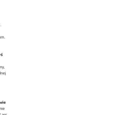
”
.
em.
yś
ny,
dnej
wie
nie
 ani