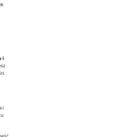
ek
 i
esz
ci.
 i
tu
wieść