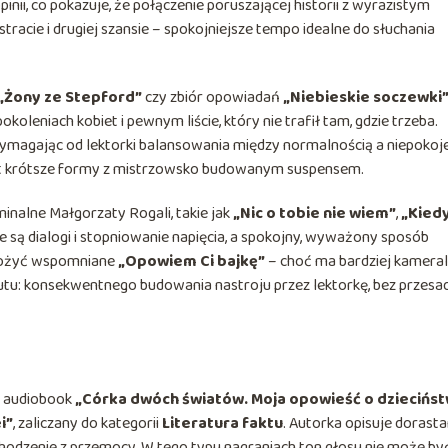
pinii, co pokazuje, że połączenie poruszającej historii z wyrazistym
racie i drugiej szansie – spokojniejsze tempo idealne do słuchania
„Żony ze Stepford”
czy zbiór opowiadań
„Niebieskie soczewki
koleniach kobiet i pewnym liście, który nie trafił tam, gdzie trzeba.
 wymagając od lektorki balansowania między normalnością a niepokoj
ast krótsze formy z mistrzowsko budowanym suspensem.
nalne Małgorzaty Rogali, takie jak
„Nic o tobie nie wiem”
,
„Kied
e są dialogi i stopniowanie napięcia, a spokojny, wyważony sposób
ołożyć wspomniane
„Opowiem Ci bajkę”
– choć ma bardziej kameral
utu: konsekwentnego budowania nastroju przez lektorkę, bez przesa
na audiobook
„Córka dwóch światów. Moja opowieść o dziecińst
i”
, zaliczany do kategorii
Literatura faktu
. Autorka opisuje dorasta
chodzenie z przemocy. W tego typu nagraniach ton głosu nie może być