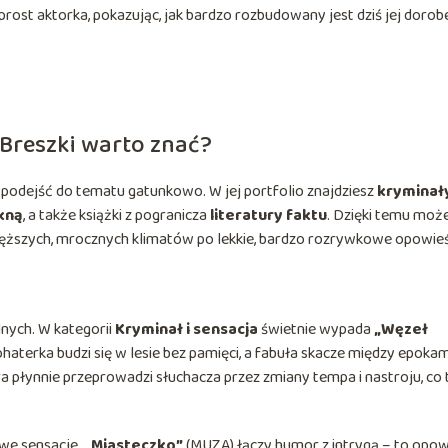
ost aktorka, pokazując, jak bardzo rozbudowany jest dziś jej dorob
 Breszki warto znać?
o podejść do tematu gatunkowo. W jej portfolio znajdziesz
kryminały
ękną
, a także książki z pogranicza
literatury faktu
. Dzięki temu moż
cięższych, mrocznych klimatów po lekkie, bardzo rozrywkowe opowieś
alnych. W kategorii
Kryminał i sensacja
świetnie wypada
„Węzeł
haterka budzi się w lesie bez pamięci, a fabuła skacze między epokami
ra płynnie przeprowadzi słuchacza przez zmiany tempa i nastroju, co 
owe sensacje.
„Miasteczko”
(MUZA) łączy humor z intrygą – to opo