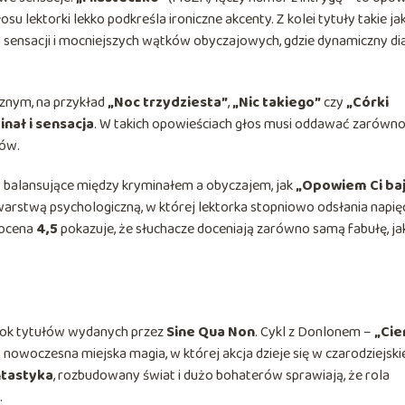
su lektorki lekko podkreśla ironiczne akcenty. Z kolei tytuły takie ja
 sensacji i mocniejszych wątków obyczajowych, gdzie dynamiczny dia
znym, na przykład
„Noc trzydziesta”
,
„Nic takiego”
czy
„Córki
nał i sensacja
. W takich opowieściach głos musi oddawać zarówn
rów.
y balansujące między kryminałem a obyczajem, jak
„Opowiem Ci ba
arstwą psychologiczną, w której lektorka stopniowo odsłania napię
 ocena
4,5
pokazuje, że słuchacze doceniają zarówno samą fabułę, jak
 blok tytułów wydanych przez
Sine Qua Non
. Cykl z Donlonem –
„Cie
 nowoczesna miejska magia, w której akcja dzieje się w czarodziejski
tastyka
, rozbudowany świat i dużo bohaterów sprawiają, że rola
.