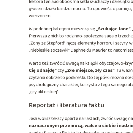
lektora ten audiobook ma setki słuchaczy i dziesiątki o
głosem działa bardzo mocno. To opowieść o pamięci, st
wieczorem.
W podobnej kategorii mieszczą się
„Szukając Jane”
,
Pierwsza z nich to rodzinno-społeczna saga o trzech po
„Żony ze Stepford” łączą elementy horroru i satyry,
„Niebieskie soczewki” Daphne du Maurier to natomi
Warto też zwrócić uwagę na książki obyczajowo-krymi
Cię odnajdę”
czy
„Złe miejsce, zły czas”
. Tu ważn
czytania dobrze to podkreśla. Do tej półki można d
psychologiczny charakter, korzysta z tego samego at
„gry aktorskiej”.
Reportaż i literatura faktu
Jeśli wolisz teksty oparte na faktach, zwróć uwagę 
naznaczonym przemocą, walce o siebie i nadzie
między Kairem a Polską, trudne relacje rodzinne i wy