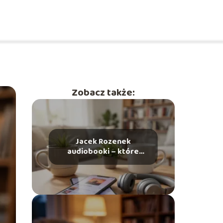
Zobacz także:
Jacek Rozenek
audiobooki – które
warto wybrać i gdzie
słuchać?