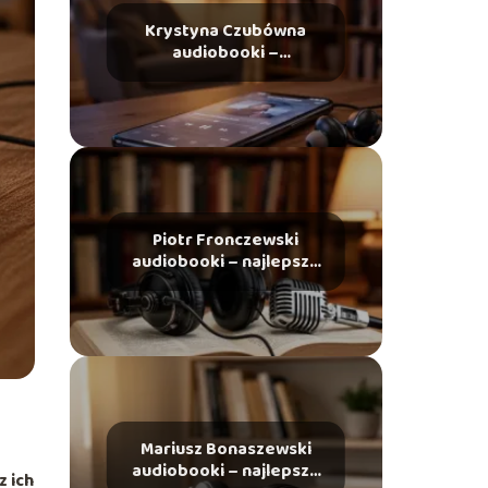
Krystyna Czubówna
audiobooki –
najciekawsze tytuły,
gdzie słuchać
Piotr Fronczewski
audiobooki – najlepsze
role i polecane tytuły
Mariusz Bonaszewski
audiobooki – najlepsze
z ich