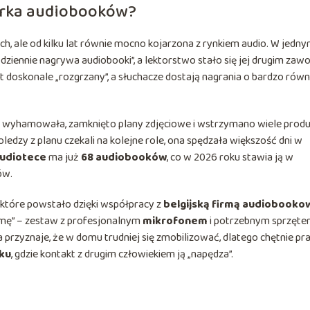
torka audiobooków?
ych, ale od kilku lat równie mocno kojarzona z rynkiem audio. W jedny
odziennie nagrywa audiobooki”, a lektorstwo stało się jej drugim za
jest doskonale „rozgrzany”, a słuchacze dostają nagrania o bardzo ró
 wyhamowała, zamknięto plany zdjęciowe i wstrzymano wiele produk
edzy z planu czekali na kolejne role, ona spędzała większość dni w
udiotece
ma już
68 audiobooków
, co w 2026 roku stawia ją w
ów.
, które powstało dzięki współpracy z
belgijską firmą audiobooko
rmę” – zestaw z profesjonalnym
mikrofonem
i potrzebnym sprzęte
 przyznaje, że w domu trudniej się zmobilizować, dlatego chętnie pr
ku
, gdzie kontakt z drugim człowiekiem ją „napędza”.