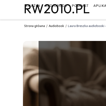
KSIĄŻKA
AUDIOBOOK
PODCAST
APLIK
Strona główna
/
Audiobook
/
Laura Breszka audiobooki –