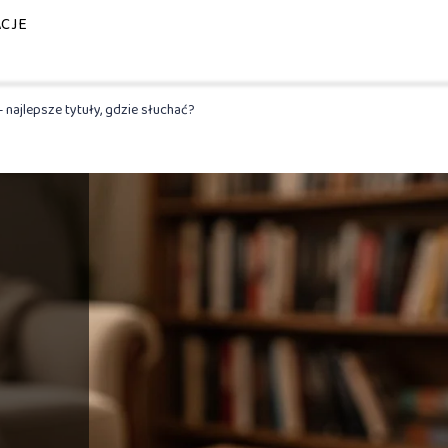
ACJE
 najlepsze tytuły, gdzie słuchać?