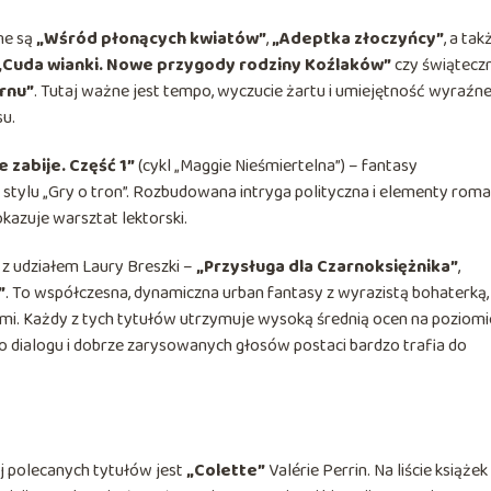
ne są
„Wśród płonących kwiatów”
,
„Adeptka złoczyńcy”
, a tak
„Cuda wianki. Nowe przygody rodziny Koźlaków”
czy świątecz
ornu”
. Tutaj ważne jest tempo, wyczucie żartu i umiejętność wyraźn
u.
 zabije. Część 1”
(cykl „Maggie Nieśmiertelna”) – fantasy
tylu „Gry o tron”. Rozbudowana intryga polityczna i elementy rom
kazuje warsztat lektorski.
z udziałem Laury Breszki –
„Przysługa dla Czarnoksiężnika”
,
”
. To współczesna, dynamiczna urban fantasy z wyrazistą bohaterką,
jami. Każdy z tych tytułów utrzymuje wysoką średnią ocen na poziomi
ego dialogu i dobrze zarysowanych głosów postaci bardzo trafia do
j polecanych tytułów jest
„Colette”
Valérie Perrin. Na liście książek