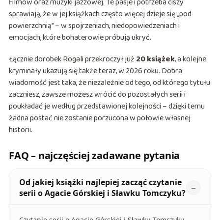
filmów oraz muzyki jazzowej. Te pasje i potrzeba ciszy
sprawiają, że w jej książkach często więcej dzieje się „pod
powierzchnią” – w spojrzeniach, niedopowiedzeniach i
emocjach, które bohaterowie próbują ukryć.
Łącznie dorobek Rogali przekroczył już
20 książek
, a kolejne
kryminały ukazują się także teraz, w 2026 roku. Dobra
wiadomość jest taka, że niezależnie od tego, od którego tytułu
zaczniesz, zawsze możesz wrócić do pozostałych serii i
poukładać je według przedstawionej kolejności – dzięki temu
żadna postać nie zostanie porzucona w połowie własnej
historii.
FAQ – najczęściej zadawane pytania
Od jakiej książki najlepiej zacząć czytanie
serii o Agacie Górskiej i Sławku Tomczyku?
Czytanie serii o Agacie Górskiej i Sławku Tomczyku