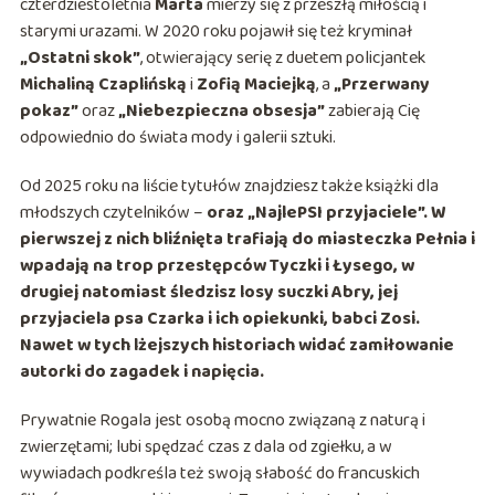
czterdziestoletnia
Marta
mierzy się z przeszłą miłością i
starymi urazami. W 2020 roku pojawił się też kryminał
„Ostatni skok”
, otwierający serię z duetem policjantek
Michaliną Czaplińską
i
Zofią Maciejką
, a
„Przerwany
pokaz”
oraz
„Niebezpieczna obsesja”
zabierają Cię
odpowiednio do świata mody i galerii sztuki.
Od 2025 roku na liście tytułów znajdziesz także książki dla
młodszych czytelników –
oraz
„NajlePSI przyjaciele”
. W
pierwszej z nich bliźnięta trafiają do miasteczka
Pełnia
i
wpadają na trop przestępców
Tyczki
i
Łysego
, w
drugiej natomiast śledzisz losy suczki
Abry
, jej
przyjaciela psa
Czarka
i ich opiekunki, babci
Zosi
.
Nawet w tych lżejszych historiach widać zamiłowanie
autorki do zagadek i napięcia.
Prywatnie Rogala jest osobą mocno związaną z naturą i
zwierzętami; lubi spędzać czas z dala od zgiełku, a w
wywiadach podkreśla też swoją słabość do francuskich