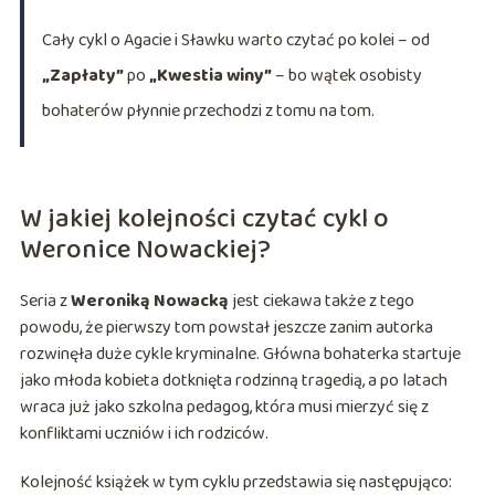
Cały cykl o Agacie i Sławku warto czytać po kolei – od
„Zapłaty”
po
„Kwestia winy”
– bo wątek osobisty
bohaterów płynnie przechodzi z tomu na tom.
W jakiej kolejności czytać cykl o
Weronice Nowackiej?
Seria z
Weroniką Nowacką
jest ciekawa także z tego
powodu, że pierwszy tom powstał jeszcze zanim autorka
rozwinęła duże cykle kryminalne. Główna bohaterka startuje
jako młoda kobieta dotknięta rodzinną tragedią, a po latach
wraca już jako szkolna pedagog, która musi mierzyć się z
konfliktami uczniów i ich rodziców.
Kolejność książek w tym cyklu przedstawia się następująco: