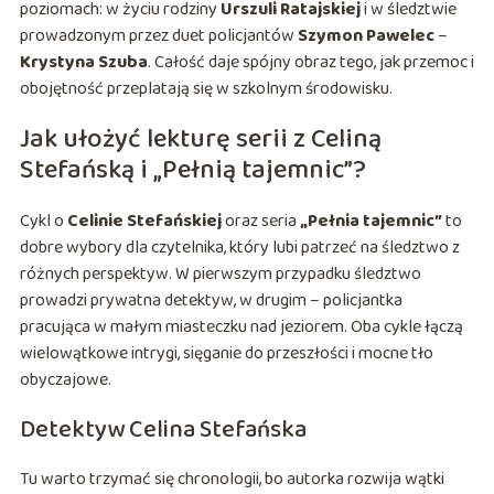
poziomach: w życiu rodziny
Urszuli Ratajskiej
i w śledztwie
prowadzonym przez duet policjantów
Szymon Pawelec
–
Krystyna Szuba
. Całość daje spójny obraz tego, jak przemoc i
obojętność przeplatają się w szkolnym środowisku.
Jak ułożyć lekturę serii z Celiną
Stefańską i „Pełnią tajemnic”?
Cykl o
Celinie Stefańskiej
oraz seria
„Pełnia tajemnic”
to
dobre wybory dla czytelnika, który lubi patrzeć na śledztwo z
różnych perspektyw. W pierwszym przypadku śledztwo
prowadzi prywatna detektyw, w drugim – policjantka
pracująca w małym miasteczku nad jeziorem. Oba cykle łączą
wielowątkowe intrygi, sięganie do przeszłości i mocne tło
obyczajowe.
Detektyw Celina Stefańska
Tu warto trzymać się chronologii, bo autorka rozwija wątki