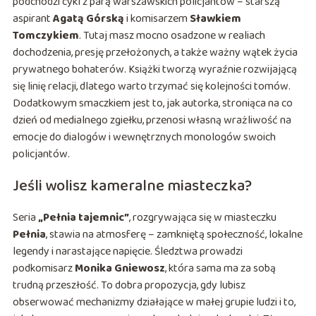
podchodzi cykl z parą warszawskich policjantów – starszą
aspirant
Agatą Górską
i komisarzem
Sławkiem
Tomczykiem
. Tutaj masz mocno osadzone w realiach
dochodzenia, presję przełożonych, a także ważny wątek życia
prywatnego bohaterów. Książki tworzą wyraźnie rozwijającą
się linię relacji, dlatego warto trzymać się kolejności tomów.
Dodatkowym smaczkiem jest to, jak autorka, stroniąca na co
dzień od medialnego zgiełku, przenosi własną wrażliwość na
emocje do dialogów i wewnętrznych monologów swoich
policjantów.
Jeśli wolisz kameralne miasteczka?
Seria
„Pełnia tajemnic”
, rozgrywająca się w miasteczku
Pełnia
, stawia na atmosferę – zamkniętą społeczność, lokalne
legendy i narastające napięcie. Śledztwa prowadzi
podkomisarz
Monika Gniewosz
, która sama ma za sobą
trudną przeszłość. To dobra propozycja, gdy lubisz
obserwować mechanizmy działające w małej grupie ludzi i to,