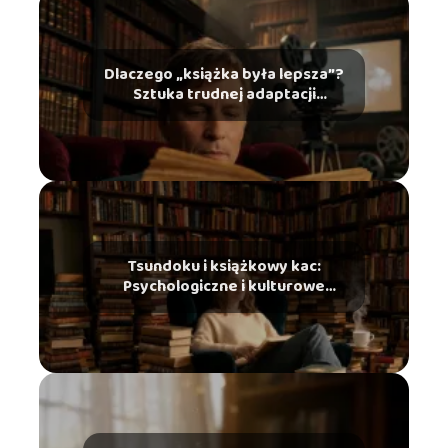
Dlaczego „książka była lepsza”?
Sztuka trudnej adaptacji
literackiej na ekran
Tsundoku i książkowy kac:
Psychologiczne i kulturowe
zjawiska ze świata czytelników