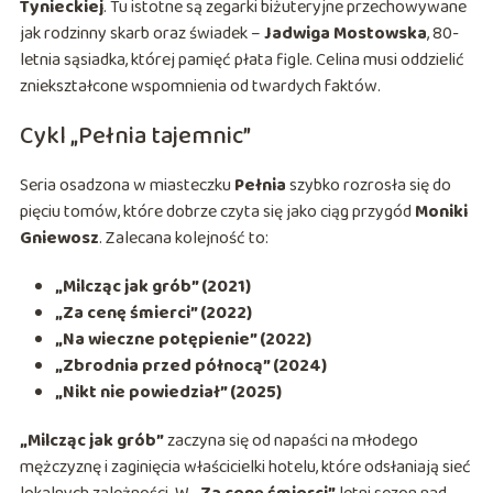
Tynieckiej
. Tu istotne są zegarki biżuteryjne przechowywane
jak rodzinny skarb oraz świadek –
Jadwiga Mostowska
, 80-
letnia sąsiadka, której pamięć płata figle. Celina musi oddzielić
zniekształcone wspomnienia od twardych faktów.
Cykl „Pełnia tajemnic”
Seria osadzona w miasteczku
Pełnia
szybko rozrosła się do
pięciu tomów, które dobrze czyta się jako ciąg przygód
Moniki
Gniewosz
. Zalecana kolejność to:
„Milcząc jak grób” (2021)
„Za cenę śmierci” (2022)
„Na wieczne potępienie” (2022)
„Zbrodnia przed północą” (2024)
„Nikt nie powiedział” (2025)
„Milcząc jak grób”
zaczyna się od napaści na młodego
mężczyznę i zaginięcia właścicielki hotelu, które odsłaniają sieć