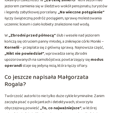
lokalnych zależności. W
„Za cenę śmierci”
letni sezon nad
jeziorem zamienia się w śledztwo wokół pensjonatu, turystów
i legendy zabytkowej porcelany.
„Na wieczne potępienie”
łączy świąteczną podróż pociągiem, sprawę molestowania
uczennic liceum i ciało kobiety znalezione nad wodą.
W
„Zbrodni przed północą”
ślub i wesele nad jeziorem
kończą się otruciem panny młodej, a zniknięcie córki Moniki –
Kornelii
– przeplata się z główną sprawą. Najnowsza część,
„Nikt nie powiedział”
, wprowadza serię zbrodni
upozorowanych na samobójstwa; powtarzający się
modus
operandi
staje się jedyną nicią, która łączy ofiary.
Co jeszcze napisała Małgorzata
Rogala?
Twórczość autorki to nie tylko duże cykle kryminalne. Zanim
zaczęła pisać o policjantach i detektywach, stworzyła
obyczajową powieść
„To, co najważniejsze”
, w której