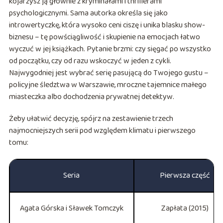
kojarzysz ją głównie z kryminałami i thrillerami
psychologicznymi. Sama autorka określa się jako
introwertyczkę, która wysoko ceni ciszę i unika blasku show-
biznesu – tę powściągliwość i skupienie na emocjach łatwo
wyczuć w jej książkach. Pytanie brzmi: czy sięgać po wszystko
od początku, czy od razu wskoczyć w jeden z cykli.
Najwygodniej jest wybrać serię pasującą do Twojego gustu –
policyjne śledztwa w Warszawie, mroczne tajemnice małego
miasteczka albo dochodzenia prywatnej detektyw.
Żeby ułatwić decyzję, spójrz na zestawienie trzech
najmocniejszych serii pod względem klimatu i pierwszego
tomu:
Seria
Pierwsza część
Agata Górska i Sławek Tomczyk
Zapłata (2015)