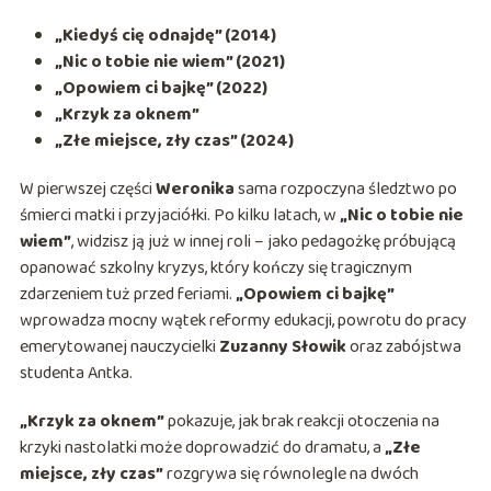
„Kiedyś cię odnajdę” (2014)
„Nic o tobie nie wiem” (2021)
„Opowiem ci bajkę” (2022)
„Krzyk za oknem”
„Złe miejsce, zły czas” (2024)
W pierwszej części
Weronika
sama rozpoczyna śledztwo po
śmierci matki i przyjaciółki. Po kilku latach, w
„Nic o tobie nie
wiem”
, widzisz ją już w innej roli – jako pedagożkę próbującą
opanować szkolny kryzys, który kończy się tragicznym
zdarzeniem tuż przed feriami.
„Opowiem ci bajkę”
wprowadza mocny wątek reformy edukacji, powrotu do pracy
emerytowanej nauczycielki
Zuzanny Słowik
oraz zabójstwa
studenta Antka.
„Krzyk za oknem”
pokazuje, jak brak reakcji otoczenia na
krzyki nastolatki może doprowadzić do dramatu, a
„Złe
miejsce, zły czas”
rozgrywa się równolegle na dwóch