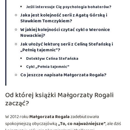
Jeśli interesuje Cię psychologia bohaterów?
Jaka jest kolejność serii z Agatą Górską i
Sławkiem Tomczykiem?
W jakiej kolejności czytać cykl o Weronice
Nowackiej?
Jak ułożyć lekturę serii z Celiną Stefańską i
„Pełnią tajemnic”?
Detektyw Celina Stefańska
Cykl „Pełnia tajemnic”
Co jeszcze napisała Małgorzata Rogala?
Od której książki Małgorzaty Rogali
zacząć?
W 2012 roku
Małgorzata Rogala
zadebiutowała
spokojniejszą obyczajówką
„To, co najważniejsze”
, ale dziś