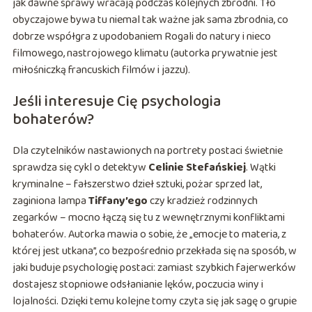
jak dawne sprawy wracają podczas kolejnych zbrodni. Tło
obyczajowe bywa tu niemal tak ważne jak sama zbrodnia, co
dobrze współgra z upodobaniem Rogali do natury i nieco
filmowego, nastrojowego klimatu (autorka prywatnie jest
miłośniczką francuskich filmów i jazzu).
Jeśli interesuje Cię psychologia
bohaterów?
Dla czytelników nastawionych na portrety postaci świetnie
sprawdza się cykl o detektyw
Celinie Stefańskiej
. Wątki
kryminalne – fałszerstwo dzieł sztuki, pożar sprzed lat,
zaginiona lampa
Tiffany’ego
czy kradzież rodzinnych
zegarków – mocno łączą się tu z wewnętrznymi konfliktami
bohaterów. Autorka mawia o sobie, że „emocje to materia, z
której jest utkana”, co bezpośrednio przekłada się na sposób, w
jaki buduje psychologię postaci: zamiast szybkich fajerwerków
dostajesz stopniowe odsłanianie lęków, poczucia winy i
lojalności. Dzięki temu kolejne tomy czyta się jak sagę o grupie