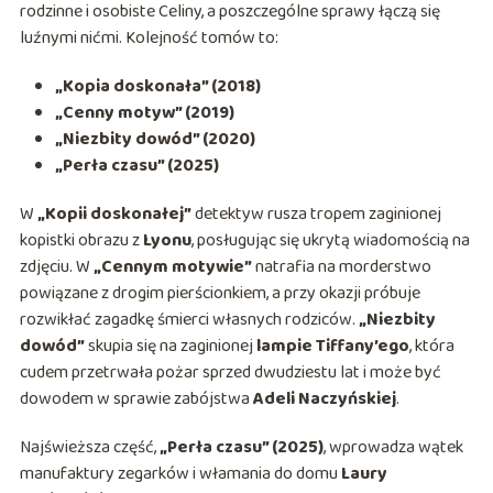
rodzinne i osobiste Celiny, a poszczególne sprawy łączą się
luźnymi nićmi. Kolejność tomów to:
„Kopia doskonała” (2018)
„Cenny motyw” (2019)
„Niezbity dowód” (2020)
„Perła czasu” (2025)
W
„Kopii doskonałej”
detektyw rusza tropem zaginionej
kopistki obrazu z
Lyonu
, posługując się ukrytą wiadomością na
zdjęciu. W
„Cennym motywie”
natrafia na morderstwo
powiązane z drogim pierścionkiem, a przy okazji próbuje
rozwikłać zagadkę śmierci własnych rodziców.
„Niezbity
dowód”
skupia się na zaginionej
lampie Tiffany’ego
, która
cudem przetrwała pożar sprzed dwudziestu lat i może być
dowodem w sprawie zabójstwa
Adeli Naczyńskiej
.
Najświeższa część,
„Perła czasu” (2025)
, wprowadza wątek
manufaktury zegarków i włamania do domu
Laury