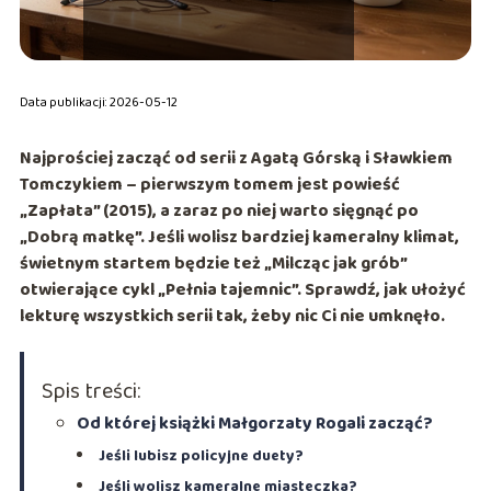
Data publikacji: 2026-05-12
Najprościej zacząć od serii z
Agatą Górską
i
Sławkiem
Tomczykiem
– pierwszym tomem jest powieść
„Zapłata” (2015)
, a zaraz po niej warto sięgnąć po
„Dobrą matkę”
. Jeśli wolisz bardziej kameralny klimat,
świetnym startem będzie też
„Milcząc jak grób”
otwierające cykl
„Pełnia tajemnic”
. Sprawdź, jak ułożyć
lekturę wszystkich serii tak, żeby nic Ci nie umknęło.
Spis treści:
Od której książki Małgorzaty Rogali zacząć?
Jeśli lubisz policyjne duety?
Jeśli wolisz kameralne miasteczka?