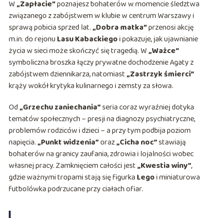
W
„Zapłacie”
poznajesz bohaterów w momencie śledztwa
związanego z zabójstwem w klubie w centrum Warszawy i
sprawą pobicia sprzed lat.
„Dobra matka”
przenosi akcję
m.in. do rejonu
Lasu Kabackiego
i pokazuje, jak ujawnianie
życia w sieci może skończyć się tragedią. W
„Ważce”
symboliczna broszka łączy prywatne dochodzenie Agaty z
zabójstwem dziennikarza, natomiast
„Zastrzyk śmierci”
krąży wokół krytyka kulinarnego i zemsty za słowa.
Od
„Grzechu zaniechania”
seria coraz wyraźniej dotyka
tematów społecznych – presji na diagnozy psychiatryczne,
problemów rodziców i dzieci – a przy tym podbija poziom
napięcia.
„Punkt widzenia”
oraz
„Cicha noc”
stawiają
bohaterów na granicy zaufania, zdrowia i lojalności wobec
własnej pracy. Zamknięciem całości jest
„Kwestia winy”
,
gdzie ważnymi tropami stają się figurka
Lego
i miniaturowa
futbolówka podrzucane przy ciałach ofiar.