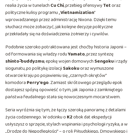
realia życia w tunelach
Cu Chi
, przebieg ofensywy
Tet
oraz
polityczne kulisy programu „
Vietnamization
”
wprowadzanego przez administrację Nixona. Dzięki temu
słuchacz może zobaczyć, jak kolejne decyzje polityczne
przekładały się na doświadczenia żołnierzy i cywilów.
Podobnie szeroko potraktowana jest choćby historia Japonii –
od formowania się władzy rodu
Yamato
, przez syntezę
shintō‑buddyzmu
, epokę wojen domowych
Sengoku
i rządy
siogunatu, po politykę izolacji
Sakoku
oraz wymuszone
otwarcie kraju po pojawieniu się „czarnych okrętów”
komodora
Perry’ego
. Zamiast skrótowego przeglądu epok
dostajesz spójną opowieść o tym, jak Japonia z zamkniętego
państwa feudalnego stała się nowoczesnym mocarstwem.
Seria wyróżnia się tym, że łączy szeroką panoramę z detalami
życia codziennego. W odcinku o
K2
obok dat ekspedycji
usłyszysz o sprzęcie, stylach wspinania i psychologii ryzyka, a w
„Drodze do Niepodległości” – o roli Piłsudskiego, Dmowskiego i