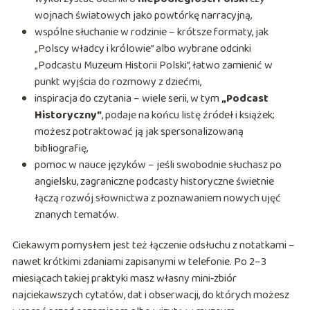
wojnach światowych jako powtórkę narracyjną,
wspólne słuchanie w rodzinie – krótsze formaty, jak
„Polscy władcy i królowie” albo wybrane odcinki
„Podcastu Muzeum Historii Polski”, łatwo zamienić w
punkt wyjścia do rozmowy z dziećmi,
inspiracja do czytania – wiele serii, w tym
„Podcast
Historyczny”
, podaje na końcu listę źródeł i książek;
możesz potraktować ją jak spersonalizowaną
bibliografię,
pomoc w nauce języków – jeśli swobodnie słuchasz po
angielsku, zagraniczne podcasty historyczne świetnie
łączą rozwój słownictwa z poznawaniem nowych ujęć
znanych tematów.
Ciekawym pomysłem jest też łączenie odsłuchu z notatkami –
nawet krótkimi zdaniami zapisanymi w telefonie. Po 2–3
miesiącach takiej praktyki masz własny mini‑zbiór
najciekawszych cytatów, dat i obserwacji, do których możesz