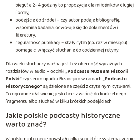
biegu”, a 2–4 godziny to propozycja dla miłośników długiej
formy,
podejście do źródeł – czy autor podaje bibliografię,
wspomina badania, odwołuje się do dokumentów i
literatury,
regularność publikacji – stały rytm (np. raz w miesiącu)
pomaga ci włączyć słuchanie do codziennej rutyny.
Dla wielu słuchaczy ważna jest też obecność wyraźnych
rozdziałów w audio – odcinki
„Podcastu Muzeum Historii
Polski”
czy serii o upadku Bizancjum w ramach
„Podcastu
Historycznego”
są dzielone na części z czytelnymi tytułami.
To ogromne ułatwienie, jeśli chcesz wrócić do konkretnego
fragmentu albo słuchać w kilku krótkich podejściach.
Jakie polskie podcasty historyczne
warto znać?
W polskim internecie powstało kilka serii, które systematycznie