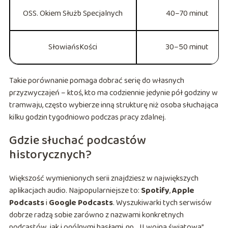
OSS. Okiem Służb Specjalnych
40–70 minut
SłowiańsKości
30–50 minut
Takie porównanie pomaga dobrać serię do własnych
przyzwyczajeń – ktoś, kto ma codziennie jedynie pół godziny w
tramwaju, często wybierze inną strukturę niż osoba słuchająca
kilku godzin tygodniowo podczas pracy zdalnej.
Gdzie słuchać podcastów
historycznych?
Większość wymienionych serii znajdziesz w największych
aplikacjach audio. Najpopularniejsze to:
Spotify
,
Apple
Podcasts
i
Google Podcasts
. Wyszukiwarki tych serwisów
dobrze radzą sobie zarówno z nazwami konkretnych
podcastów, jak i ogólnymi hasłami, np. „II wojna światowa”,