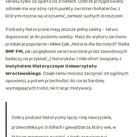
serialu, tylko że oparta na źródłach. Dobrze przygotowany
odcinek ma wyraźny rytm, punkty zwrotne i bohaterów, z
którymi można się utożsamić, zamiast suchych streszczeń.
Podcasty historyczne mają jeszcze jedną zaletę – łatwo
dopasować je do poziomu wiedzy. Masz do wyboru zarówno
produkcje popularne i lekkie (jak „Historia dla dorosłych” Radia
RMF FM
), jak i pogłębione serie tworzone przez zawodowych
badaczy, na przykład „2 historyków 1 mikrofon” związany z
Instytutem Historycznym Uniwersytetu
Wrocławskiego
. Dzięki temu możesz zaczynać od ogólnych
opowieści, a potem przechodzić do coraz bardziej
wymagających treści, nie tracąc motywacji.
Dobry podcast historyczny łączy rolę nauczyciela,
przewodnika po źródłach i gawędziarza, który wie, w