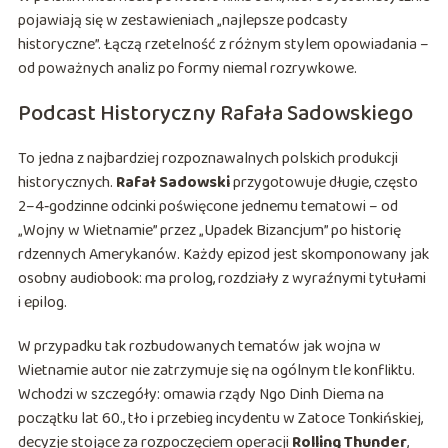
pojawiają się w zestawieniach „najlepsze podcasty
historyczne”. Łączą rzetelność z różnym stylem opowiadania –
od poważnych analiz po formy niemal rozrywkowe.
Podcast Historyczny Rafała Sadowskiego
To jedna z najbardziej rozpoznawalnych polskich produkcji
historycznych.
Rafał Sadowski
przygotowuje długie, często
2–4‑godzinne odcinki poświęcone jednemu tematowi – od
„Wojny w Wietnamie” przez „Upadek Bizancjum” po historię
rdzennych Amerykanów. Każdy epizod jest skomponowany jak
osobny audiobook: ma prolog, rozdziały z wyraźnymi tytułami
i epilog.
W przypadku tak rozbudowanych tematów jak wojna w
Wietnamie autor nie zatrzymuje się na ogólnym tle konfliktu.
Wchodzi w szczegóły: omawia rządy Ngo Dinh Diema na
początku lat 60., tło i przebieg incydentu w Zatoce Tonkińskiej,
decyzje stojące za rozpoczęciem operacji
Rolling Thunder
,