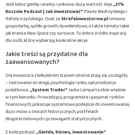
Jeśli lubisz giełdę i analizy rynkowe, dużą wartość daje
„21%
Rocznie Podcast | Jak inwestować”
Pawła Biedrzyckiego i
Rafała Irzyńskiego. Duet ze
Strefainwestorow.pl
omawia
gospodarkę, spółki growth, dywidendowe, a także tematy takie
jak branża New Space czy surowce. To dobre źródło inspiracji
dla osób, które wybierają konkretne akcje.
Jakie treści są przydatne dla
zaawansowanych?
Dla inwestora z kilkuletnim stażem istotne stają się szczegóły
– testowanie strategii, psychologia rynku, optymalizacja
podatkowa.
„System Trader”
Jacka Lemparta idzie właśnie
w tym kierunku. Prowadzący, programista i pasjonat rynków
finansowych, pokazuje systemowe podejście do inwestowania,
dużo mówi o testach historycznych, portfelach
długoterminowych i przewagach statystycznych.
Z kolei podcast
„Giełda, biznes, inwestowanie”