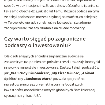
a tylko niewielka grupa jest w stanie zarządzać kapitałem w
sposób w pełni racjonalny. Strach, chciwość, euforia i panika są
tak samo obecne dziś, jak sto lat temu. Różnica polega na tym,
że dzięki podcastom możesz szybciej nazwać to, co dzieje się
w Twojej głowie, gdy rynek rośnie lub spada, i świadomie
zaprojektować zasady działania na trudne momenty.
Czy warto sięgać po zagraniczne
podcasty o inwestowaniu?
Dla osób znających angielski zagraniczne audycje są
znakomitym uzupełnieniem polskich treści. Pokazują inne rynki,
inne cykle i inne style inwestowania. Zestaw takich podcastów
jak
„We Study Billionaires”
,
„My First Million”
,
„Animal
Spirits”
czy
„Business Wars”
pozwala spojrzeć na
inwestowanie przez pryzmat historii najbogatszych
inwestorów, modeli biznesowych globalnych firm i bieżącej
sytuacji na rynkach USA.