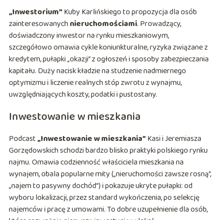
„Inwestorium”
Kuby Karlińskiego to propozycja dla osób
zainteresowanych
nieruchomościami
. Prowadzący,
doświadczony inwestor na rynku mieszkaniowym,
szczegółowo omawia cykle koniunkturalne, ryzyka związane z
kredytem, pułapki „okazji” z ogłoszeń i sposoby zabezpieczania
kapitału. Duży nacisk kładzie na studzenie nadmiernego
optymizmu i liczenie realnych stóp zwrotu z wynajmu,
uwzględniających koszty, podatki i pustostany.
Inwestowanie w mieszkania
Podcast
„Inwestowanie w mieszkania”
Kasi i Jeremiasza
Gorzędowskich schodzi bardzo blisko praktyki polskiego rynku
najmu. Omawia codzienność właściciela mieszkania na
wynajem, obala popularne mity („nieruchomości zawsze rosną”,
„najem to pasywny dochód”) i pokazuje ukryte pułapki: od
wyboru lokalizacji, przez standard wykończenia, po selekcję
najemców i pracę z umowami. To dobre uzupełnienie dla osób,