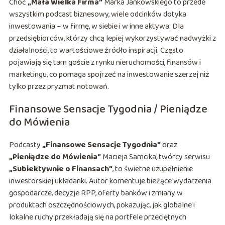
Choć
„Mała Wielka Firma”
Marka Jankowskiego to przede
wszystkim podcast biznesowy, wiele odcinków dotyka
inwestowania – w firmę, w siebie i w inne aktywa. Dla
przedsiębiorców, którzy chcą lepiej wykorzystywać nadwyżki z
działalności, to wartościowe źródło inspiracji. Często
pojawiają się tam goście z rynku nieruchomości, finansów i
marketingu, co pomaga spojrzeć na inwestowanie szerzej niż
tylko przez pryzmat notowań.
Finansowe Sensacje Tygodnia / Pieniądze
do Mówienia
Podcasty
„Finansowe Sensacje Tygodnia”
oraz
„Pieniądze do Mówienia”
Macieja Samcika, twórcy serwisu
„Subiektywnie o Finansach”
, to świetne uzupełnienie
inwestorskiej układanki. Autor komentuje bieżące wydarzenia
gospodarcze, decyzje RPP, oferty banków i zmiany w
produktach oszczędnościowych, pokazując, jak globalne i
lokalne ruchy przekładają się na portfele przeciętnych