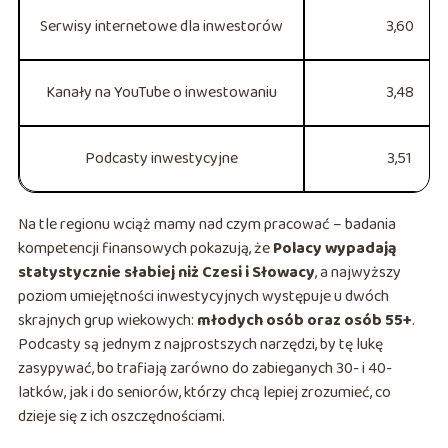
Serwisy internetowe dla inwestorów
3,60
Kanały na YouTube o inwestowaniu
3,48
Podcasty inwestycyjne
3,51
Na tle regionu wciąż mamy nad czym pracować – badania
kompetencji finansowych pokazują, że
Polacy wypadają
statystycznie słabiej niż Czesi i Słowacy
, a najwyższy
poziom umiejętności inwestycyjnych występuje u dwóch
skrajnych grup wiekowych:
młodych osób oraz osób 55+
.
Podcasty są jednym z najprostszych narzędzi, by tę lukę
zasypywać, bo trafiają zarówno do zabieganych 30- i 40-
latków, jak i do seniorów, którzy chcą lepiej zrozumieć, co
dzieje się z ich oszczędnościami.