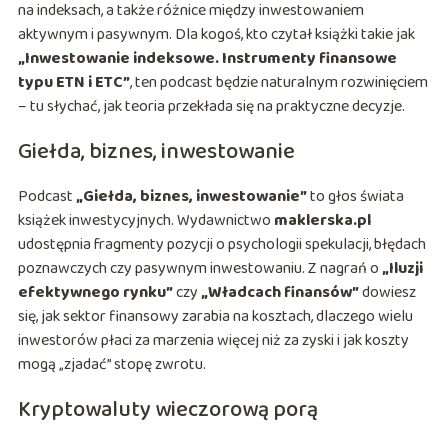
na indeksach, a także różnice między inwestowaniem
aktywnym i pasywnym. Dla kogoś, kto czytał książki takie jak
„Inwestowanie indeksowe. Instrumenty finansowe
typu ETN i ETC”
, ten podcast będzie naturalnym rozwinięciem
– tu słychać, jak teoria przekłada się na praktyczne decyzje.
Giełda, biznes, inwestowanie
Podcast
„Giełda, biznes, inwestowanie”
to głos świata
książek inwestycyjnych. Wydawnictwo
maklerska.pl
udostępnia fragmenty pozycji o psychologii spekulacji, błędach
poznawczych czy pasywnym inwestowaniu. Z nagrań o
„Iluzji
efektywnego rynku”
czy
„Władcach finansów”
dowiesz
się, jak sektor finansowy zarabia na kosztach, dlaczego wielu
inwestorów płaci za marzenia więcej niż za zyski i jak koszty
mogą „zjadać” stopę zwrotu.
Kryptowaluty wieczorową porą