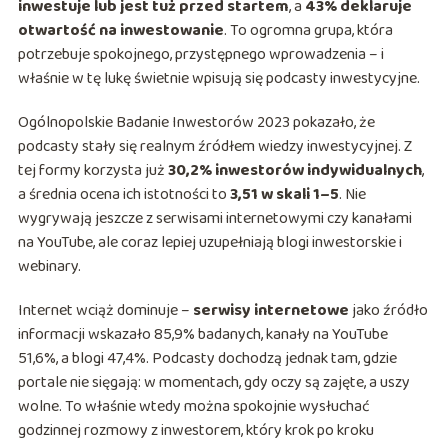
inwestuje lub jest tuż przed startem
, a
43% deklaruje
otwartość na inwestowanie
. To ogromna grupa, która
potrzebuje spokojnego, przystępnego wprowadzenia – i
właśnie w tę lukę świetnie wpisują się podcasty inwestycyjne.
Ogólnopolskie Badanie Inwestorów 2023 pokazało, że
podcasty stały się realnym źródłem wiedzy inwestycyjnej. Z
tej formy korzysta już
30,2% inwestorów indywidualnych
,
a średnia ocena ich istotności to
3,51 w skali 1–5
. Nie
wygrywają jeszcze z serwisami internetowymi czy kanałami
na YouTube, ale coraz lepiej uzupełniają blogi inwestorskie i
webinary.
Internet wciąż dominuje –
serwisy internetowe
jako źródło
informacji wskazało 85,9% badanych, kanały na YouTube
51,6%, a blogi 47,4%. Podcasty dochodzą jednak tam, gdzie
portale nie sięgają: w momentach, gdy oczy są zajęte, a uszy
wolne. To właśnie wtedy można spokojnie wysłuchać
godzinnej rozmowy z inwestorem, który krok po kroku