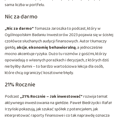
sama liczba w portfelu.
Nic za darmo
„Nic za darmo”
Tomasza Jaroszka to podcast, który w
Ogólnopolskim Badaniu Inwestorów 2023 pojawia się w ścisłej
czołówce słuchanych audycji finansowych. Autor tłumaczy
giełdę,
akcje
,
ekonomię behawioralną
, a jednocześnie
mocno akcentuje ryzyka. Dużo tu rozmów z gośćmi, którzy
opowiadają o własnych porażkach i decyzjach, z których dziś
nie byliby dumni – to bardzo wartościowa lekcja dla osób,
które chcą ograniczyć kosztowne błędy.
21% Rocznie
Podcast
„21% Rocznie – Jak inwestować”
rozwija temat
aktywnego inwestowania na giełdzie. Paweł Biedrzycki i Rafał
Irzyński pokazują, jak szukać spółek z potencjałem, jak
interpretować raporty finansowe i co tak naprawdę oznacza