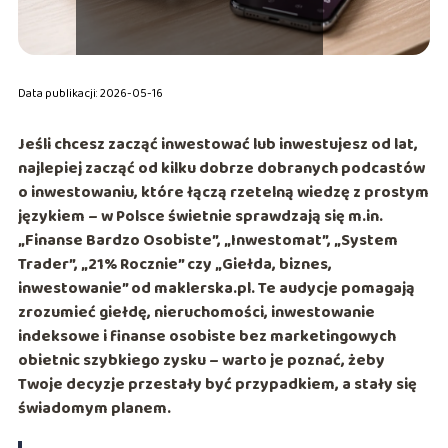
Data publikacji: 2026-05-16
Jeśli chcesz zacząć inwestować lub inwestujesz od lat,
najlepiej zacząć od kilku dobrze dobranych
podcastów
o inwestowaniu
, które łączą rzetelną wiedzę z prostym
językiem – w Polsce świetnie sprawdzają się m.in.
„Finanse Bardzo Osobiste”
,
„Inwestomat”
,
„System
Trader”
,
„21% Rocznie”
czy
„Giełda, biznes,
inwestowanie”
od maklerska.pl. Te audycje pomagają
zrozumieć giełdę, nieruchomości, inwestowanie
indeksowe i finanse osobiste bez marketingowych
obietnic szybkiego zysku – warto je poznać, żeby
Twoje decyzje przestały być przypadkiem, a stały się
świadomym planem.