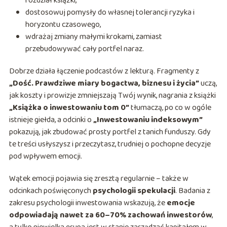
rozdział książki,
dostosowuj pomysły do własnej tolerancji ryzyka i
horyzontu czasowego,
wdrażaj zmiany małymi krokami, zamiast
przebudowywać cały portfel naraz.
Dobrze działa łączenie podcastów z lekturą. Fragmenty z
„Dość. Prawdziwe miary bogactwa, biznesu i życia”
uczą,
jak koszty i prowizje zmniejszają Twój wynik, nagrania z książki
„Książka o inwestowaniu tom 0”
tłumaczą, po co w ogóle
istnieje giełda, a odcinki o
„Inwestowaniu indeksowym”
pokazują, jak zbudować prosty portfel z tanich funduszy. Gdy
te treści usłyszysz i przeczytasz, trudniej o pochopne decyzje
pod wpływem emocji.
Wątek emocji pojawia się zresztą regularnie – także w
odcinkach poświęconych
psychologii spekulacji
. Badania z
zakresu psychologii inwestowania wskazują, że
emocje
odpowiadają nawet za 60–70% zachowań inwestorów
,