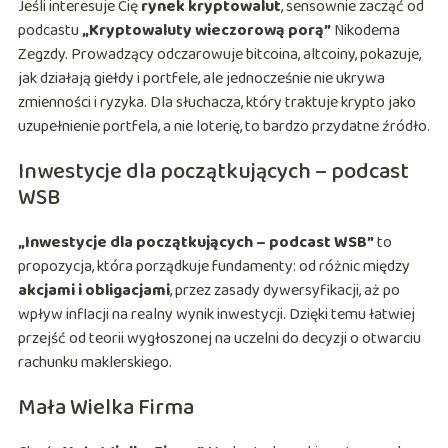
Jeśli interesuje Cię
rynek kryptowalut
, sensownie zacząć od
podcastu
„Kryptowaluty wieczorową porą”
Nikodema
Zegzdy. Prowadzący odczarowuje bitcoina, altcoiny, pokazuje,
jak działają giełdy i portfele, ale jednocześnie nie ukrywa
zmienności i ryzyka. Dla słuchacza, który traktuje krypto jako
uzupełnienie portfela, a nie loterię, to bardzo przydatne źródło.
Inwestycje dla początkujących – podcast
WSB
„Inwestycje dla początkujących – podcast WSB”
to
propozycja, która porządkuje fundamenty: od różnic między
akcjami i obligacjami
, przez zasady dywersyfikacji, aż po
wpływ inflacji na realny wynik inwestycji. Dzięki temu łatwiej
przejść od teorii wygłoszonej na uczelni do decyzji o otwarciu
rachunku maklerskiego.
Mała Wielka Firma