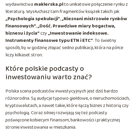
wydawnictwa
maklerska.pl
to unikatowe połączenie rynku z
literaturą. Wysłuchasz tam fragmentów książek takich jak
„Psychologia spekulacji”
,
„Nieznani mistrzowie rynków
finansowych”
,
„Dość. Prawdziwe miary bogactwa,
biznesu i życia”
czy
„Inwestowanie indeksowe.
Instrumenty finansowe typu ETN i ETC”
. To świetny
sposób, by w godzinę złapać sedno publikacji, która na półce
liczy kilkaset stron.
Które polskie podcasty o
inwestowaniu warto znać?
Polska scena podcastów inwestycyjnych jest dziś bardzo
różnorodna. Są audycje typowo giełdowe, o nieruchomościach,
kryptowalutach, a nawet takie, które łączą biznes z historią czy
psychologią. Coraz silniej rozwijają się też podcasty
poświęcone kobiecym finansom, bankowości i praktycznej
stronie inwestowania w mieszkania.