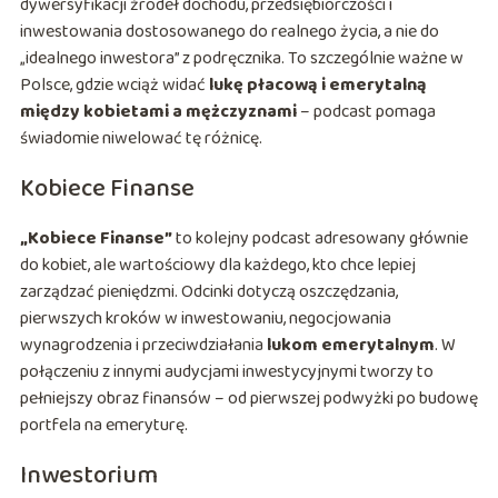
dywersyfikacji źródeł dochodu, przedsiębiorczości i
inwestowania dostosowanego do realnego życia, a nie do
„idealnego inwestora” z podręcznika. To szczególnie ważne w
Polsce, gdzie wciąż widać
lukę płacową i emerytalną
między kobietami a mężczyznami
– podcast pomaga
świadomie niwelować tę różnicę.
Kobiece Finanse
„Kobiece Finanse”
to kolejny podcast adresowany głównie
do kobiet, ale wartościowy dla każdego, kto chce lepiej
zarządzać pieniędzmi. Odcinki dotyczą oszczędzania,
pierwszych kroków w inwestowaniu, negocjowania
wynagrodzenia i przeciwdziałania
lukom emerytalnym
. W
połączeniu z innymi audycjami inwestycyjnymi tworzy to
pełniejszy obraz finansów – od pierwszej podwyżki po budowę
portfela na emeryturę.
Inwestorium