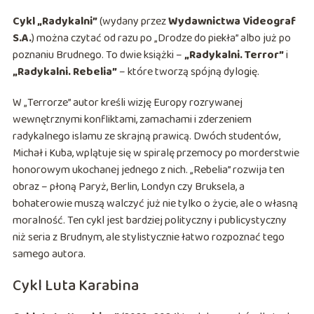
Cykl „Radykalni”
(wydany przez
Wydawnictwa Videograf
S.A.
) można czytać od razu po „Drodze do piekła” albo już po
poznaniu Brudnego. To dwie książki –
„Radykalni. Terror”
i
„Radykalni. Rebelia”
– które tworzą spójną dylogię.
W „Terrorze” autor kreśli wizję Europy rozrywanej
wewnętrznymi konfliktami, zamachami i zderzeniem
radykalnego islamu ze skrajną prawicą. Dwóch studentów,
Michał i Kuba, wplątuje się w spiralę przemocy po morderstwie
honorowym ukochanej jednego z nich. „Rebelia” rozwija ten
obraz – płoną Paryż, Berlin, Londyn czy Bruksela, a
bohaterowie muszą walczyć już nie tylko o życie, ale o własną
moralność. Ten cykl jest bardziej polityczny i publicystyczny
niż seria z Brudnym, ale stylistycznie łatwo rozpoznać tego
samego autora.
Cykl Luta Karabina