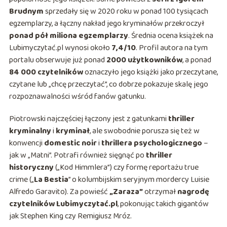
Brudnym
sprzedały się w 2020 roku w ponad 100 tysiącach
egzemplarzy, a łączny nakład jego kryminałów przekroczył
ponad pół miliona egzemplarzy
. Średnia ocena książek na
Lubimyczytać.pl wynosi około
7,4/10
. Profil autora na tym
portalu obserwuje już ponad
2000 użytkowników
, a ponad
84 000 czytelników
oznaczyło jego książki jako przeczytane,
czytane lub „chcę przeczytać”, co dobrze pokazuje skalę jego
rozpoznawalności wśród fanów gatunku.
Piotrowski najczęściej łączony jest z gatunkami
thriller
kryminalny
i
kryminał
, ale swobodnie porusza się też w
konwencji
domestic noir
i
thrillera psychologicznego
–
jak w „Matni”. Potrafi również sięgnąć po
thriller
historyczny
(„Kod Himmlera”) czy formę reportażu true
crime („
La Bestia
” o kolumbijskim seryjnym mordercy Luisie
Alfredo Garavito). Za powieść
„Zaraza”
otrzymał
nagrodę
czytelników Lubimyczytać.pl
, pokonując takich gigantów
jak Stephen King czy Remigiusz Mróz.