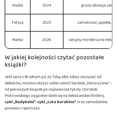
Anubis
2024
groza, obsesja, zamk
Fetysz
2025
samotność, upadek, wal
Markiz
2026
seryjny morderca na Helu, k
W jakiej kolejności czytać pozostałe
książki?
Jeśli seria z Brudnym już za Tobą albo lubisz zaczynać od
debiutów, możesz ułożyć sobie całość bardziej „historycznie” –
od pierwszych książek po najświeższe tytuły. Dorobek
Piotrowskiego wygodnie dzieli się na debiutanckie thrillery,
cykl „Radykalni”
,
cykl „Luta Karabina”
oraz samodzielne
powieści i reportaże.