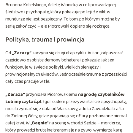
Brunona Kotelskiego, Arletę Winnicką w roli prowadzącej
śledztwo i psychopatę, który pokazuje policji, że nikt w
mundurze nie jest bezpieczny. To tom, po którym można by
serię zakończyć – ale Piotrowski dopiero się rozkręca.
Polityka, trauma i prowincja
Od
„Zarazy”
zaczyna się drugi etap cyklu. Autor „odpuszcza”
częściowo osobiste demony bohatera i pokazuje, jak ten
funkcjonuje w świecie polityki, wielkich pieniędzy i
prowincjonalnych układów. Jednocześnie trauma z przeszłości
cały czas pracuje w tle.
„Zaraza”
przyniosła Piotrowskiemu
nagrodę czytelników
Lubimyczytać.pl
. Igor cudem przeżywa starcie z psychopatą,
musi trzymać się z dala od Warszawy, a Julia Zawadzka trafia
do Zielonej Góry, gdzie pojawiają się ofiary pozbawione niemal
całej krwi. W „
Bagnie
” na scenę wchodzi Sędzia – morderca,
który prowadzi brutalne transmisje na żywo, wymierza karę