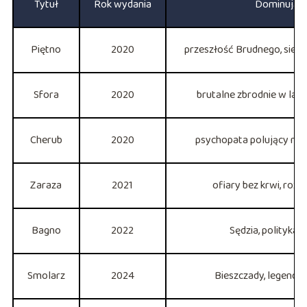
Tytuł
Rok wydania
Dominując
Piętno
2020
przeszłość Brudnego, siero
Sfora
2020
brutalne zbrodnie w lasa
Cherub
2020
psychopata polujący na p
Zaraza
2021
ofiary bez krwi, rozb
Bagno
2022
Sędzia, polityka, 
Smolarz
2024
Bieszczady, legenda 