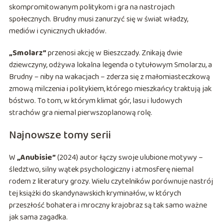
skompromitowanym politykom i gra na nastrojach
społecznych. Brudny musi zanurzyć się w świat władzy,
mediów i cynicznych układów.
„Smolarz”
przenosi akcję w Bieszczady. Znikają dwie
dziewczyny, odżywa lokalna legenda o tytułowym Smolarzu, a
Brudny – niby na wakacjach – zderza się z małomiasteczkową
zmową milczenia i politykiem, którego mieszkańcy traktują jak
bóstwo. To tom, w którym klimat gór, lasu i ludowych
strachów gra niemal pierwszoplanową rolę.
Najnowsze tomy serii
W
„Anubisie”
(2024) autor łączy swoje ulubione motywy –
śledztwo, silny wątek psychologiczny i atmosferę niemal
rodem z literatury grozy. Wielu czytelników porównuje nastrój
tej książki do skandynawskich kryminałów, w których
przeszłość bohatera i mroczny krajobraz są tak samo ważne
jak sama zagadka.