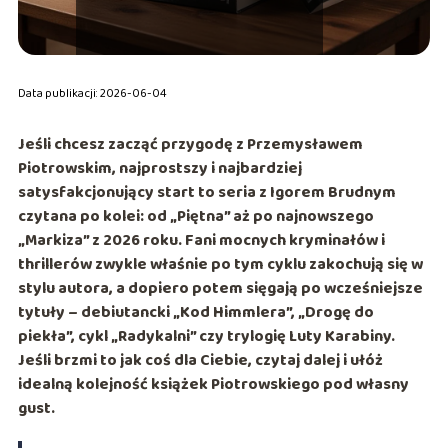
Data publikacji: 2026-06-04
Jeśli chcesz zacząć przygodę z Przemysławem
Piotrowskim, najprostszy i najbardziej
satysfakcjonujący start to
seria z Igorem Brudnym
czytana po kolei: od
„Piętna”
aż po najnowszego
„Markiza”
z 2026 roku. Fani mocnych kryminałów i
thrillerów zwykle właśnie po tym cyklu zakochują się w
stylu autora, a dopiero potem sięgają po wcześniejsze
tytuły – debiutancki
„Kod Himmlera”
,
„Drogę do
piekła”
, cykl
„Radykalni”
czy trylogię
Luty Karabiny
.
Jeśli brzmi to jak coś dla Ciebie, czytaj dalej i ułóż
idealną kolejność książek Piotrowskiego pod własny
gust.