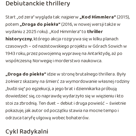
Debiutanckie thrillery
Start „od zera” wygląda tak: najpierw
„Kod Himmlera”
(2015),
potem
„Droga do piekła”
(2016, w nowej wersji także w
wydaniu z 2025 roku). „Kod Himmlera” to
thriller
historyczny
, którego akcja rozgrywa się w kilku planach
czasowych – od nazistowskiego projektu w Górach Sowich w
1943 roku, przez powojenną wyprawę na Antarktydę, aż po
współczesną Norwegię i morderstwo naukowca.
„Droga do piekła”
idzie w stronę brutalnego thrillera. Były
żołnierz skazany na śmierć za wymordowanie własnej rodziny
„budzi się” po egzekucji, a jego brat i dziennikarka próbują
dowiedzieć się, co naprawdę wydarzyło się w więzieniu i kto
stoi za zbrodnią. Ten duet – debiut i druga powieść – świetnie
pokazuje, jak autor od początku stawia na mocne tempo i
odrzuca taryfę ulgową wobec bohaterów.
Cykl Radykalni