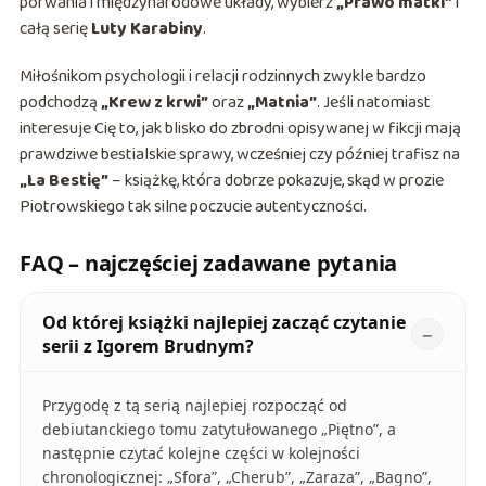
porwania i międzynarodowe układy, wybierz
„Prawo matki”
i
całą serię
Luty Karabiny
.
Miłośnikom psychologii i relacji rodzinnych zwykle bardzo
podchodzą
„Krew z krwi”
oraz
„Matnia”
. Jeśli natomiast
interesuje Cię to, jak blisko do zbrodni opisywanej w fikcji mają
prawdziwe bestialskie sprawy, wcześniej czy później trafisz na
„La Bestię”
– książkę, która dobrze pokazuje, skąd w prozie
Piotrowskiego tak silne poczucie autentyczności.
FAQ – najczęściej zadawane pytania
Od której książki najlepiej zacząć czytanie
serii z Igorem Brudnym?
Przygodę z tą serią najlepiej rozpocząć od
debiutanckiego tomu zatytułowanego „Piętno”, a
następnie czytać kolejne części w kolejności
chronologicznej: „Sfora”, „Cherub”, „Zaraza”, „Bagno”,