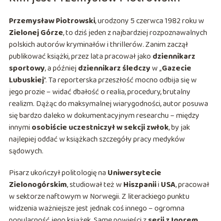
Przemysław Piotrowski
, urodzony 5 czerwca 1982 roku w
Zielonej Górze
, to dziś jeden z najbardziej rozpoznawalnych
polskich autorów kryminałów i thrillerów. Zanim zaczął
publikować książki, przez lata pracował jako
dziennikarz
sportowy
, a później
dziennikarz śledczy
w „
Gazecie
Lubuskiej
”. Ta reporterska przeszłość mocno odbija się w
jego prozie – widać dbałość o realia, procedury, brutalny
realizm. Dążąc do maksymalnej wiarygodności, autor posuwa
się bardzo daleko w dokumentacyjnym researchu – między
innymi
osobiście uczestniczył w sekcji zwłok
, by jak
najlepiej oddać w książkach szczegóły pracy medyków
sądowych.
Pisarz ukończył politologię na
Uniwersytecie
Zielonogórskim
, studiował też w
Hiszpanii
i
USA
, pracował
w sektorze naftowym w Norwegii. Z literackiego punktu
widzenia ważniejsze jest jednak coś innego – ogromna
popularność jego książek. Same powieści z
serii z Igorem