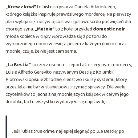
„Krew z krwi”
to historia pisarza Daniela Adamskiego,
którego książka inspiruje prawdziwego mordercę. Na pierwszy
plan wybija się motyw ojcostwa i gotowości do poświęceń dla
chorego syna.
„Matnia”
to z kolei przykład
domestic noir
–
młoda kobieta w ciąży wprowadza się z pozoru do
wymarzonego domu w lesie, a potem z każdym dniem coraz
mocniej czuje, że nie jest tam sama.
„La Bestia”
to rzecz osobna – reportaż o seryjnym mordercy,
Luisie Alfredo Garavito, nazywanym Bestią z Kolumbii.
Piotrowski opisuje zbrodnie, śledztwo i kulisy systemu, który
przez lata nie był w stanie powstrzymać sprawcy. Dla wielu
czytelników to jedna z najmocniejszych książek w całym jego
dorobku, bo tu wszystko wydarzyło się naprawdę.
Jeśli lubisz true crime, najlepiej sięgnąć po „La Bestię” po