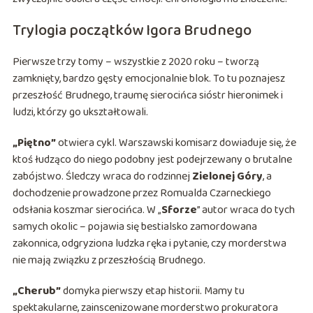
Trylogia początków Igora Brudnego
Pierwsze trzy tomy – wszystkie z 2020 roku – tworzą
zamknięty, bardzo gęsty emocjonalnie blok. To tu poznajesz
przeszłość Brudnego, traumę sierocińca sióstr hieronimek i
ludzi, którzy go ukształtowali.
„Piętno”
otwiera cykl. Warszawski komisarz dowiaduje się, że
ktoś łudząco do niego podobny jest podejrzewany o brutalne
zabójstwo. Śledczy wraca do rodzinnej
Zielonej Góry
, a
dochodzenie prowadzone przez Romualda Czarneckiego
odsłania koszmar sierocińca. W „
Sforze
” autor wraca do tych
samych okolic – pojawia się bestialsko zamordowana
zakonnica, odgryziona ludzka ręka i pytanie, czy morderstwa
nie mają związku z przeszłością Brudnego.
„Cherub”
domyka pierwszy etap historii. Mamy tu
spektakularne, zainscenizowane morderstwo prokuratora