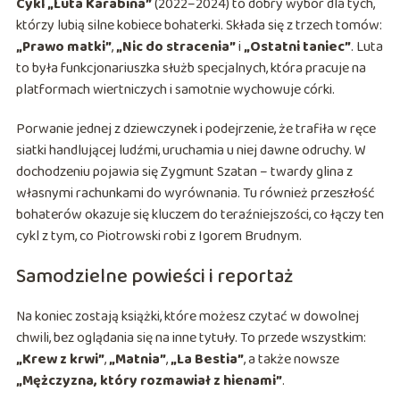
Cykl „Luta Karabina”
(2022–2024) to dobry wybór dla tych,
którzy lubią silne kobiece bohaterki. Składa się z trzech tomów:
„Prawo matki”
,
„Nic do stracenia”
i
„Ostatni taniec”
. Luta
to była funkcjonariuszka służb specjalnych, która pracuje na
platformach wiertniczych i samotnie wychowuje córki.
Porwanie jednej z dziewczynek i podejrzenie, że trafiła w ręce
siatki handlującej ludźmi, uruchamia u niej dawne odruchy. W
dochodzeniu pojawia się Zygmunt Szatan – twardy glina z
własnymi rachunkami do wyrównania. Tu również przeszłość
bohaterów okazuje się kluczem do teraźniejszości, co łączy ten
cykl z tym, co Piotrowski robi z Igorem Brudnym.
Samodzielne powieści i reportaż
Na koniec zostają książki, które możesz czytać w dowolnej
chwili, bez oglądania się na inne tytuły. To przede wszystkim:
„Krew z krwi”
,
„Matnia”
,
„La Bestia”
, a także nowsze
„Mężczyzna, który rozmawiał z hienami”
.