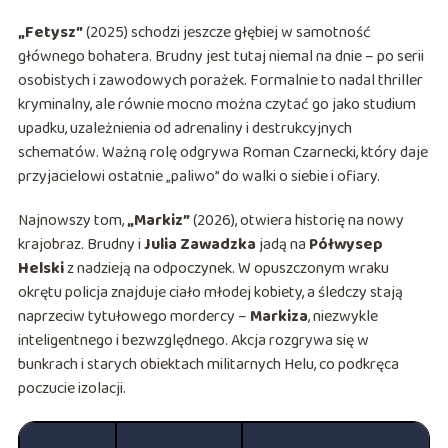
„Fetysz”
(2025) schodzi jeszcze głębiej w samotność
głównego bohatera. Brudny jest tutaj niemal na dnie – po serii
osobistych i zawodowych porażek. Formalnie to nadal thriller
kryminalny, ale równie mocno można czytać go jako studium
upadku, uzależnienia od adrenaliny i destrukcyjnych
schematów. Ważną rolę odgrywa Roman Czarnecki, który daje
przyjacielowi ostatnie „paliwo” do walki o siebie i ofiary.
Najnowszy tom,
„Markiz”
(2026), otwiera historię na nowy
krajobraz. Brudny i
Julia Zawadzka
jadą na
Półwysep
Helski
z nadzieją na odpoczynek. W opuszczonym wraku
okrętu policja znajduje ciało młodej kobiety, a śledczy stają
naprzeciw tytułowego mordercy –
Markiza
, niezwykle
inteligentnego i bezwzględnego. Akcja rozgrywa się w
bunkrach i starych obiektach militarnych Helu, co podkręca
poczucie izolacji.