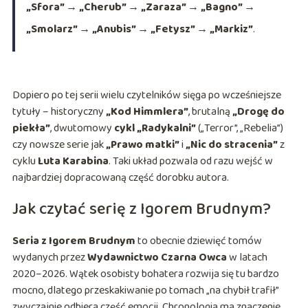
„Sfora” → „Cherub” → „Zaraza” → „Bagno” →
„Smolarz” → „Anubis” → „Fetysz” → „Markiz”
.
Dopiero po tej serii wielu czytelników sięga po wcześniejsze
tytuły – historyczny
„Kod Himmlera”
, brutalną
„Drogę do
piekła”
, dwutomowy
cykl „Radykalni”
(„Terror”, „Rebelia”)
czy nowsze serie jak
„Prawo matki”
i
„Nic do stracenia”
z
cyklu
Luta Karabina
. Taki układ pozwala od razu wejść w
najbardziej dopracowaną część dorobku autora.
Jak czytać serię z Igorem Brudnym?
Seria z Igorem Brudnym
to obecnie dziewięć tomów
wydanych przez
Wydawnictwo Czarna Owca
w latach
2020–2026. Wątek osobisty bohatera rozwija się tu bardzo
mocno, dlatego przeskakiwanie po tomach „na chybił trafił”
zwyczajnie odbiera część emocji. Chronologia ma znaczenie.