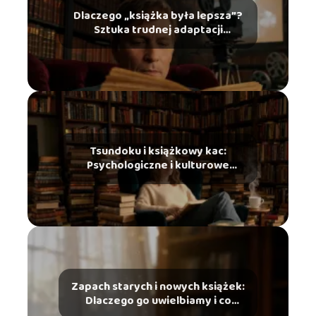
Dlaczego „książka była lepsza”?
Sztuka trudnej adaptacji
literackiej na ekran
Tsundoku i książkowy kac:
Psychologiczne i kulturowe
zjawiska ze świata czytelników
Zapach starych i nowych książek:
Dlaczego go uwielbiamy i co
mówi o tym chemia?