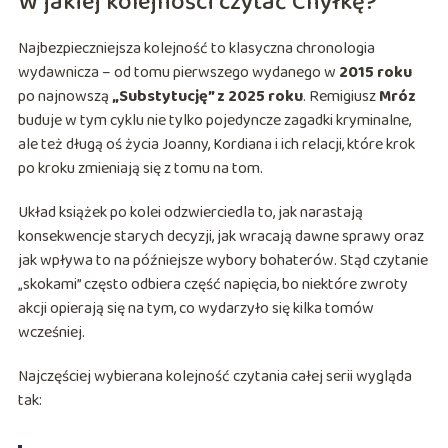
W jakiej kolejności czytać Chyłkę?
Najbezpieczniejsza kolejność to klasyczna chronologia
wydawnicza – od tomu pierwszego wydanego w
2015 roku
po najnowszą
„Substytucję” z 2025 roku
. Remigiusz
Mróz
buduje w tym cyklu nie tylko pojedyncze zagadki kryminalne,
ale też długą oś życia Joanny, Kordiana i ich relacji, które krok
po kroku zmieniają się z tomu na tom.
Układ książek po kolei odzwierciedla to, jak narastają
konsekwencje starych decyzji, jak wracają dawne sprawy oraz
jak wpływa to na późniejsze wybory bohaterów. Stąd czytanie
„skokami” często odbiera część napięcia, bo niektóre zwroty
akcji opierają się na tym, co wydarzyło się kilka tomów
wcześniej.
Najczęściej wybierana kolejność czytania całej serii wygląda
tak: