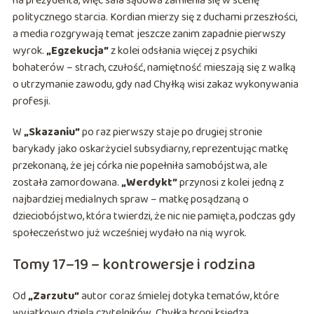
na prezydenta, więc sala sądowa zamienia się w scenę
politycznego starcia. Kordian mierzy się z duchami przeszłości,
a media rozgrywają temat jeszcze zanim zapadnie pierwszy
wyrok.
„Egzekucja”
z kolei odsłania więcej z psychiki
bohaterów – strach, czułość, namiętność mieszają się z walką
o utrzymanie zawodu, gdy nad Chyłką wisi zakaz wykonywania
profesji.
W
„Skazaniu”
po raz pierwszy staje po drugiej stronie
barykady jako oskarżyciel subsydiarny, reprezentując matkę
przekonaną, że jej córka nie popełniła samobójstwa, ale
została zamordowana.
„Werdykt”
przynosi z kolei jedną z
najbardziej medialnych spraw – matkę posądzaną o
dzieciobójstwo, która twierdzi, że nic nie pamięta, podczas gdy
społeczeństwo już wcześniej wydało na nią wyrok.
Tomy 17–19 – kontrowersje i rodzina
Od
„Zarzutu”
autor coraz śmielej dotyka tematów, które
wyjątkowo dzielą czytelników. Chyłka broni księdza