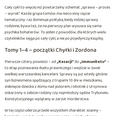
Cały cykl to więcej niż powtarzalny schemat „sprawa – proces
– wyrok”. Każda grupa tomów ma nieco inny ciężar
tematyczny: raz dominuje polityka, kiedy indziej sprawy
rodzinne, bywa też, że na pierwszy plan wysuwa się sama
psychika bohaterów. To jeden z powodów, dla których wielu
czytelników sięga po cały cykl, a nie po pojedynczą książkę.
Tomy 1–4 – początki Chyłki i Zordona
Pierwsze cztery powieści – od
„Kasacji”
do
„Immunitetu”
–
to etap poznawania duetu prawniczego i wejście w świat
wielkiej warszawskiej kancelarii. Sprawy są już wtedy głośne:
syn biznesmena spędzający z trupami 10 dni w mieszkaniu,
zniknięcie dziecka z domu nad jeziorem, robotnik z Ursynowa
oskarżony o zabicie rodziny czy najmłodszy sędzia Trybunału
Konstytucyjnego wplątany w zarzut morderstwa.
W tej części uderza przede wszystkim charakter Joanny –