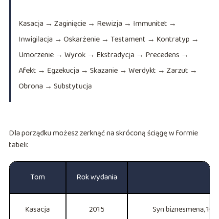
Kasacja → Zaginięcie → Rewizja → Immunitet →
Inwigilacja → Oskarżenie → Testament → Kontratyp →
Umorzenie → Wyrok → Ekstradycja → Precedens →
Afekt → Egzekucja → Skazanie → Werdykt → Zarzut →
Obrona → Substytucja
Dla porządku możesz zerknąć na skróconą ściągę w formie
tabeli:
Tom
Rok wydania
Kasacja
2015
Syn biznesmena, 10 dn