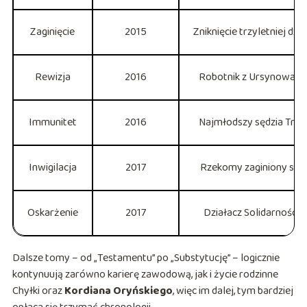
Zaginięcie
2015
Zniknięcie trzyletniej d
Rewizja
2016
Robotnik z Ursynowa, śm
Immunitet
2016
Najmłodszy sędzia Try
Inwigilacja
2017
Rzekomy zaginiony syn
Oskarżenie
2017
Działacz Solidarności
Dalsze tomy – od „Testamentu” po „Substytucję” – logicznie
kontynuują zarówno karierę zawodową, jak i życie rodzinne
Chyłki oraz
Kordiana Oryńskiego
, więc im dalej, tym bardziej