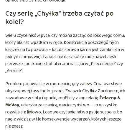
opłaca się trzymać chronologii.
Czy serię „Chyłka” trzeba czytać po
kolei?
Wielu czytelników pyta, czy można zacząć od losowego tomu,
który akurat wpadł im w ręce. Konstrukcja poszczególnych
książek na to pozwala – każda sprawa karna jest zamknięta w
jednym tomie, więc fabularnie dasz sobie radę nawet, jeśli
pierwsze spotkanie z bohaterami nastąpi w „Precedensie” czy
„Afekcie”.
Problem pojawia się w momencie, gdy zależy Ci na warstwie
obyczajowej i psychologicznej. Związek Chyłki z Zordonem, ich
zawodowe wzloty i upadki, konflikty z kancelarią
Żelazny &
McVay
, ucieczka za granicę, macierzyństwo – to wszystko
rozwija się liniowo. Losowe czytanie łatwo psuje suspens, bo
nagle widzisz w tle konsekwencje wydarzeń, których jeszcze
nie znasz.