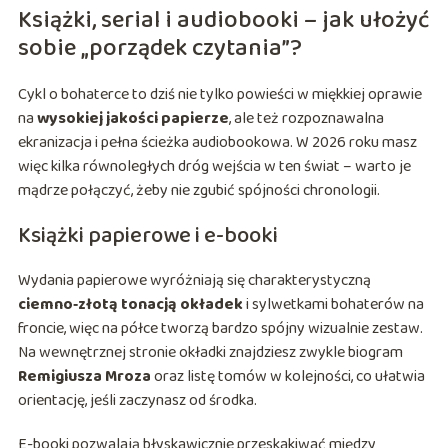
Książki, serial i audiobooki – jak ułożyć
sobie „porządek czytania”?
Cykl o bohaterce to dziś nie tylko powieści w miękkiej oprawie
na
wysokiej jakości papierze
, ale też rozpoznawalna
ekranizacja i pełna ścieżka audiobookowa. W 2026 roku masz
więc kilka równoległych dróg wejścia w ten świat – warto je
mądrze połączyć, żeby nie zgubić spójności chronologii.
Książki papierowe i e-booki
Wydania papierowe wyróżniają się charakterystyczną
ciemno‑złotą tonacją okładek
i sylwetkami bohaterów na
froncie, więc na półce tworzą bardzo spójny wizualnie zestaw.
Na wewnętrznej stronie okładki znajdziesz zwykle biogram
Remigiusza Mroza
oraz listę tomów w kolejności, co ułatwia
orientację, jeśli zaczynasz od środka.
E-booki pozwalają błyskawicznie przeskakiwać między