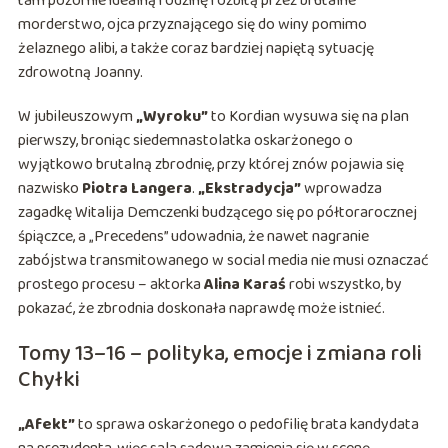
tam pozornie idealną rodzinę rozbitą przez brutalne
morderstwo, ojca przyznającego się do winy pomimo
żelaznego alibi, a także coraz bardziej napiętą sytuację
zdrowotną Joanny.
W jubileuszowym
„Wyroku”
to Kordian wysuwa się na plan
pierwszy, broniąc siedemnastolatka oskarżonego o
wyjątkowo brutalną zbrodnię, przy której znów pojawia się
nazwisko
Piotra Langera
.
„Ekstradycja”
wprowadza
zagadkę Witalija Demczenki budzącego się po półtorarocznej
śpiączce, a „Precedens” udowadnia, że nawet nagranie
zabójstwa transmitowanego w social media nie musi oznaczać
prostego procesu – aktorka
Alina Karaś
robi wszystko, by
pokazać, że zbrodnia doskonała naprawdę może istnieć.
Tomy 13–16 – polityka, emocje i zmiana roli
Chyłki
„Afekt”
to sprawa oskarżonego o pedofilię brata kandydata