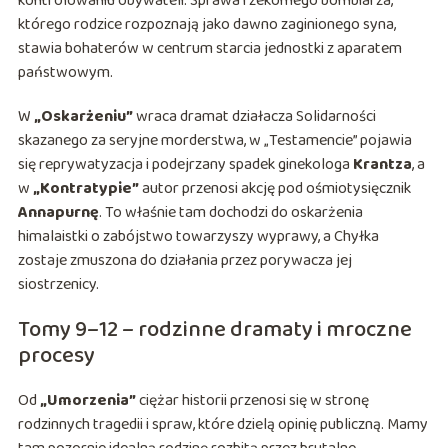
kontrolowaniu obywateli. Sprawa rzekomego bombiarza,
którego rodzice rozpoznają jako dawno zaginionego syna,
stawia bohaterów w centrum starcia jednostki z aparatem
państwowym.
W
„Oskarżeniu”
wraca dramat działacza Solidarności
skazanego za seryjne morderstwa, w „Testamencie” pojawia
się reprywatyzacja i podejrzany spadek ginekologa
Krantza
, a
w
„Kontratypie”
autor przenosi akcję pod ośmiotysięcznik
Annapurnę
. To właśnie tam dochodzi do oskarżenia
himalaistki o zabójstwo towarzyszy wyprawy, a Chyłka
zostaje zmuszona do działania przez porywacza jej
siostrzenicy.
Tomy 9–12 – rodzinne dramaty i mroczne
procesy
Od
„Umorzenia”
ciężar historii przenosi się w stronę
rodzinnych tragedii i spraw, które dzielą opinię publiczną. Mamy