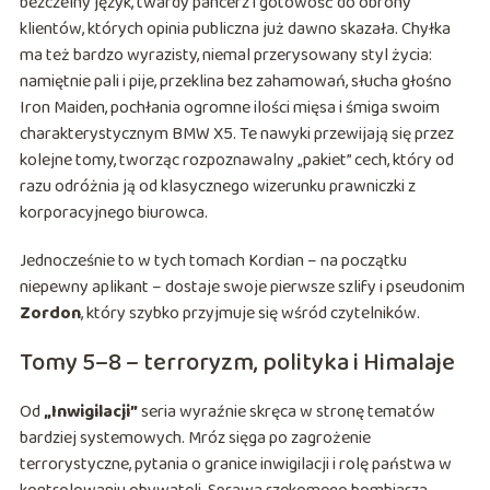
bezczelny język, twardy pancerz i gotowość do obrony
klientów, których opinia publiczna już dawno skazała. Chyłka
ma też bardzo wyrazisty, niemal przerysowany styl życia:
namiętnie pali i pije, przeklina bez zahamowań, słucha głośno
Iron Maiden, pochłania ogromne ilości mięsa i śmiga swoim
charakterystycznym BMW X5. Te nawyki przewijają się przez
kolejne tomy, tworząc rozpoznawalny „pakiet” cech, który od
razu odróżnia ją od klasycznego wizerunku prawniczki z
korporacyjnego biurowca.
Jednocześnie to w tych tomach Kordian – na początku
niepewny aplikant – dostaje swoje pierwsze szlify i pseudonim
Zordon
, który szybko przyjmuje się wśród czytelników.
Tomy 5–8 – terroryzm, polityka i Himalaje
Od
„Inwigilacji”
seria wyraźnie skręca w stronę tematów
bardziej systemowych. Mróz sięga po zagrożenie
terrorystyczne, pytania o granice inwigilacji i rolę państwa w