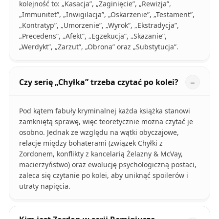
kolejność to: „Kasacja”, „Zaginięcie”, „Rewizja”,
„Immunitet”, „Inwigilacja”, „Oskarżenie”, „Testament”,
„Kontratyp”, „Umorzenie”, „Wyrok”, „Ekstradycja”,
„Precedens”, „Afekt”, „Egzekucja”, „Skazanie”,
„Werdykt”, „Zarzut”, „Obrona” oraz „Substytucja”.
Czy serię „Chyłka” trzeba czytać po kolei?
Pod kątem fabuły kryminalnej każda książka stanowi
zamkniętą sprawę, więc teoretycznie można czytać je
osobno. Jednak ze względu na wątki obyczajowe,
relacje między bohaterami (związek Chyłki z
Zordonem, konflikty z kancelarią Żelazny & McVay,
macierzyństwo) oraz ewolucję psychologiczną postaci,
zaleca się czytanie po kolei, aby uniknąć spoilerów i
utraty napięcia.