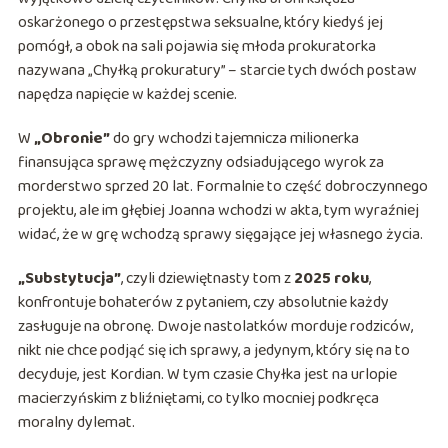
oskarżonego o przestępstwa seksualne, który kiedyś jej
pomógł, a obok na sali pojawia się młoda prokuratorka
nazywana „Chyłką prokuratury” – starcie tych dwóch postaw
napędza napięcie w każdej scenie.
W
„Obronie”
do gry wchodzi tajemnicza milionerka
finansująca sprawę mężczyzny odsiadującego wyrok za
morderstwo sprzed 20 lat. Formalnie to część dobroczynnego
projektu, ale im głębiej Joanna wchodzi w akta, tym wyraźniej
widać, że w grę wchodzą sprawy sięgające jej własnego życia.
„Substytucja”
, czyli dziewiętnasty tom z
2025 roku
,
konfrontuje bohaterów z pytaniem, czy absolutnie każdy
zasługuje na obronę. Dwoje nastolatków morduje rodziców,
nikt nie chce podjąć się ich sprawy, a jedynym, który się na to
decyduje, jest Kordian. W tym czasie Chyłka jest na urlopie
macierzyńskim z bliźniętami, co tylko mocniej podkręca
moralny dylemat.