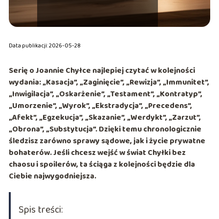
Data publikacji: 2026-05-28
Serię o
Joannie Chyłce
najlepiej czytać w kolejności
wydania:
„Kasacja”, „Zaginięcie”, „Rewizja”, „Immunitet”,
„Inwigilacja”, „Oskarżenie”, „Testament”, „Kontratyp”,
„Umorzenie”, „Wyrok”, „Ekstradycja”, „Precedens”,
„Afekt”, „Egzekucja”, „Skazanie”, „Werdykt”, „Zarzut”,
„Obrona”, „Substytucja”
. Dzięki temu chronologicznie
śledzisz zarówno sprawy sądowe, jak i życie prywatne
bohaterów. Jeśli chcesz wejść w świat Chyłki bez
chaosu i spoilerów, ta ściąga z kolejności będzie dla
Ciebie najwygodniejsza.
Spis treści: