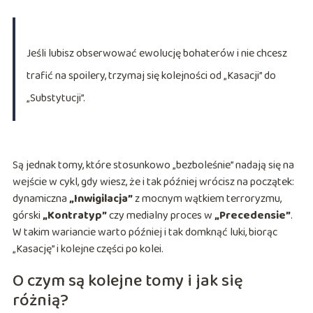
Jeśli lubisz obserwować ewolucję bohaterów i nie chcesz
trafić na spoilery, trzymaj się kolejności od „Kasacji” do
„Substytucji”.
Są jednak tomy, które stosunkowo „bezboleśnie” nadają się na
wejście w cykl, gdy wiesz, że i tak później wrócisz na początek:
dynamiczna
„Inwigilacja”
z mocnym wątkiem terroryzmu,
górski
„Kontratyp”
czy medialny proces w
„Precedensie”
.
W takim wariancie warto później i tak domknąć luki, biorąc
„Kasację” i kolejne części po kolei.
O czym są kolejne tomy i jak się
różnią?