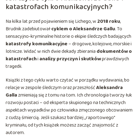
katastrofach komunikacyjnych?
Na kilka lat przed pojawieniem się Lichego, w
2018 roku
,
Brudnik zadebiutował
cyklem o Aleksandrze Gallu
. To
sensacyjno-kryminalne historie o ekipie śledczych badających
katastrofy komunikacyjne
– drogowe, kolejowe, morskie i
lotnicze. Widać w nich dwie dekady zbierania
dokumentów o
katastrofach
i
analizy przyczyn i skutków
prawdziwych
tragedii.
Książki z tego cyklu warto czytać w porządku wydawania, bo
relacje w zespole śledczym oraz przeszłość
Aleksandra
Galla
zmieniają się z tomu na tom. Ich chronologia tworzy łuk
rozwoju postaci – od eksperta skupionego na technicznych
aspektach wypadków po człowieka zmęczonego obcowaniem
z cudzą śmiercią. Jeśli szukasz bardziej „raportowego”
kryminału, od tych książek możesz zacząć znajomość z
autorem.