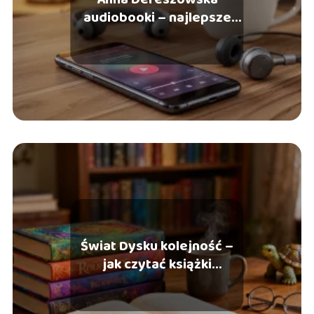
audiobooki – najlepsze
tytuły, gdzie słuchać
Świat Dysku kolejność –
jak czytać książki
Terry’ego Pratchetta?