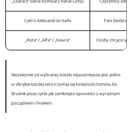
„Szafarz” (seria Komisarz Rafał Lichy)
Czytelnicy lubią
Cykl o Aleksandrze Gallu
Fani śledztw t
„Rota” / „Alfa” / „Gawra”
Osoby chcące spraw
Niezależnie od wybranej ścieżki najważniejsze jest jedno:
w obrębie każdej serii trzymaj się kolejności tomów, bo
Brudnik pisze cykle jak zamknięte opowieści z wyraźnym
początkiem i finałem.