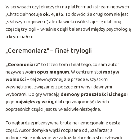
W serwisach czytelniczych i na platformach streamingowych
„Chrzciciel” notuje
ok. 4,8/5
. To dowód, że drugi tom nie jest
„słabszym ogniwem”, ale dla wielu osób staje się ulubioną
częścią trylogii – właśnie dzięki balansowi między psychologią
a kryminałem.
„Ceremoniarz” – finał trylogii
„Ceremoniarz”
to trzeci tom i finał tego, co sam autor
nazywa swoim
opus magnum
. W centrum stoi
motyw
wolności
– tej zewnętrznej, ale przede wszystkim
wewnętrznej, związanej z poczuciem winy i dawnymi
wyborami. Do gry wracają
demony przeszłości Lichego
i
jego
największy wróg
, dlatego znajomość dwóch
poprzednich części jest tu właściwie niezbędna.
To najbardziej intensywna, brutalna i emocjonalnie gęsta
część. Autor domyka wątki rozpisane od „Szafarza”, a
jednocześnie pokazuje, że za każdą zbrodnią stoi człowiek –