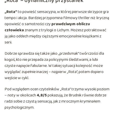
„Rota” – dynamiczny przystanek
„Rota”
to powieść sensacyjna, w której pierwsze skrzypce gra
tempo i akcja. Bardziej przypomina filmowy thriller niż liryczną
opowieść o samotności czy
prawdziwym obliczu
człowieka
znanym z trylogii o Lichym. Możesz potraktować
ją jako oddech między cięższymi emocjonalnie książkami z
serii.
Dobrze sprawdza się także jako „przedsmak” twórczości dla
kogoś, kto nie przepada za policyjnymi śledztwami, a lubi
czyste napięcie fabularne. W takiej sytuacji kolejność może
wyglądać zupełnie inaczej – najpierw „Rota”, potem dopiero
wejście w cykl.
Pod względem ocen czytelników „Rota” trzyma wysoki poziom
– noty w okolicach
4,8/5
pokazują, że Brudnik równie dobrze
radzi sobie z czystą sensacją, jak z mrocznym kryminałem
psychologicznym.