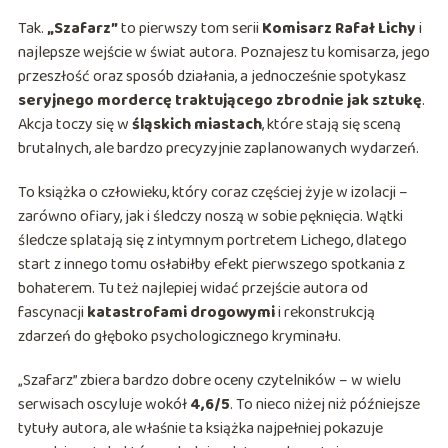
Tak.
„Szafarz”
to pierwszy tom serii
Komisarz Rafał Lichy
i
najlepsze wejście w świat autora. Poznajesz tu komisarza, jego
przeszłość oraz sposób działania, a jednocześnie spotykasz
seryjnego mordercę traktującego zbrodnie jak sztukę
.
Akcja toczy się w
śląskich miastach
, które stają się sceną
brutalnych, ale bardzo precyzyjnie zaplanowanych wydarzeń.
To książka o człowieku, który coraz częściej żyje w izolacji –
zarówno ofiary, jak i śledczy noszą w sobie pęknięcia. Wątki
śledcze splatają się z intymnym portretem Lichego, dlatego
start z innego tomu osłabiłby efekt pierwszego spotkania z
bohaterem. Tu też najlepiej widać przejście autora od
fascynacji
katastrofami drogowymi
i rekonstrukcją
zdarzeń do głęboko psychologicznego kryminału.
„Szafarz” zbiera bardzo dobre oceny czytelników – w wielu
serwisach oscyluje wokół
4,6/5
. To nieco niżej niż późniejsze
tytuły autora, ale właśnie ta książka najpełniej pokazuje