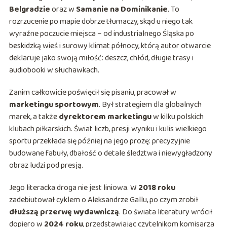
Belgradzie
oraz w
Samanie na Dominikanie
. To
rozrzucenie po mapie dobrze tłumaczy, skąd u niego tak
wyraźne poczucie miejsca – od industrialnego Śląska po
beskidzką wieś i surowy klimat północy, którą autor otwarcie
deklaruje jako swoją miłość: deszcz, chłód, długie trasy i
audiobooki w słuchawkach.
Zanim całkowicie poświęcił się pisaniu, pracował w
marketingu sportowym
. Był strategiem dla globalnych
marek, a także
dyrektorem marketingu
w kilku polskich
klubach piłkarskich. Świat liczb, presji wyniku i kulis wielkiego
sportu przekłada się później na jego prozę: precyzyjnie
budowane fabuły, dbałość o detale śledztwa i niewygładzony
obraz ludzi pod presją.
Jego literacka droga nie jest liniowa. W
2018 roku
zadebiutował cyklem o Aleksandrze Gallu, po czym zrobił
dłuższą przerwę wydawniczą
. Do świata literatury wrócił
dopiero w
2024 roku
, przedstawiając czytelnikom komisarza