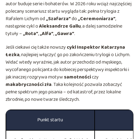
autor buduje serie i bohaterów. W 2026 roku wciąż najczęściej
polecany scenariusz startu wygląda tak: pełna trylogia z
Rafalem Lichym od
„Szafarza”
do
„Ceremoniarza”
,
następnie cykl o
Aleksandrze Gallu
, a dalej samodzielne
tytuły –
„Rota”
,
„Alfa”
,
„Gawra”
.
Jeśli ciekawi cię także nowszy
cykl Inspektor Katarzyna
Łezka
, najlepiej włączyć go po zakończeniu trylogii o Lichym.
Widać wtedy wyraźnie, jak autor przechodzi od męskiego,
wycofanego policjanta do kobiecej perspektywy inspektorki i
jak inaczej rozgrywa motyw
samotności
czy
makabryczności zła
. Taka kolejność pozwala zobaczyć
pełne spektrum jego pisania – od katastrof, przez lokalne
zbrodnie, po nowe twarze śledczych.
Punkt startu