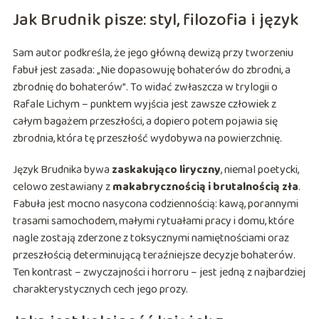
Jak Brudnik pisze: styl, filozofia i język
Sam autor podkreśla, że jego główną dewizą przy tworzeniu
fabuł jest zasada:
„Nie dopasowuję bohaterów do zbrodni, a
zbrodnię do bohaterów”
. To widać zwłaszcza w trylogii o
Rafale Lichym – punktem wyjścia jest zawsze człowiek z
całym bagażem przeszłości, a dopiero potem pojawia się
zbrodnia, która tę przeszłość wydobywa na powierzchnię.
Język Brudnika bywa
zaskakująco liryczny
, niemal poetycki,
celowo zestawiany z
makabrycznością i brutalnością zła
.
Fabuła jest mocno nasycona codziennością: kawą, porannymi
trasami samochodem, małymi rytuałami pracy i domu, które
nagle zostają zderzone z toksycznymi namiętnościami oraz
przeszłością determinującą teraźniejsze decyzje bohaterów.
Ten kontrast – zwyczajności i horroru – jest jedną z najbardziej
charakterystycznych cech jego prozy.