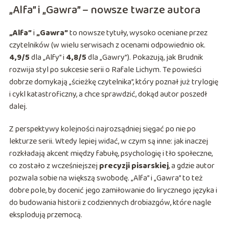
„Alfa” i „Gawra” – nowsze twarze autora
„Alfa”
i
„Gawra”
to nowsze tytuły, wysoko oceniane przez
czytelników (w wielu serwisach z ocenami odpowiednio ok.
4,9/5
dla „Alfy” i
4,8/5
dla „Gawry”). Pokazują, jak Brudnik
rozwija styl po sukcesie serii o Rafale Lichym. Te powieści
dobrze domykają „ścieżkę czytelnika”, który poznał już trylogię
i cykl katastroficzny, a chce sprawdzić, dokąd autor poszedł
dalej.
Z perspektywy kolejności najrozsądniej sięgać po nie po
lekturze serii. Wtedy lepiej widać, w czym są inne: jak inaczej
rozkładają akcent między fabułę, psychologię i tło społeczne,
co zostało z wcześniejszej
precyzji pisarskiej
, a gdzie autor
pozwala sobie na większą swobodę. „Alfa” i „Gawra” to też
dobre pole, by docenić jego zamiłowanie do lirycznego języka i
do budowania historii z codziennych drobiazgów, które nagle
eksplodują przemocą.