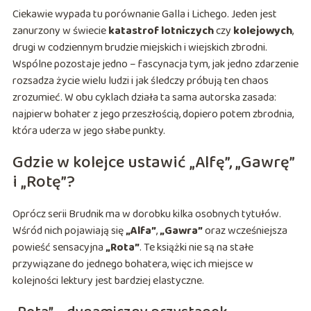
Ciekawie wypada tu porównanie Galla i Lichego. Jeden jest
zanurzony w świecie
katastrof lotniczych
czy
kolejowych
,
drugi w codziennym brudzie miejskich i wiejskich zbrodni.
Wspólne pozostaje jedno – fascynacja tym, jak jedno zdarzenie
rozsadza życie wielu ludzi i jak śledczy próbują ten chaos
zrozumieć. W obu cyklach działa ta sama autorska zasada:
najpierw bohater z jego przeszłością, dopiero potem zbrodnia,
która uderza w jego słabe punkty.
Gdzie w kolejce ustawić „Alfę”, „Gawrę”
i „Rotę”?
Oprócz serii Brudnik ma w dorobku kilka osobnych tytułów.
Wśród nich pojawiają się
„Alfa”
,
„Gawra”
oraz wcześniejsza
powieść sensacyjna
„Rota”
. Te książki nie są na stałe
przywiązane do jednego bohatera, więc ich miejsce w
kolejności lektury jest bardziej elastyczne.