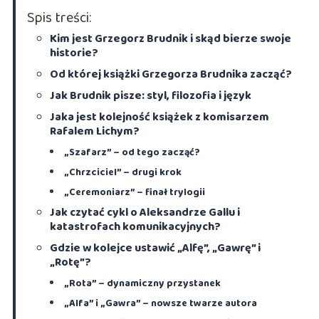
Spis treści:
Kim jest Grzegorz Brudnik i skąd bierze swoje
historie?
Od której książki Grzegorza Brudnika zacząć?
Jak Brudnik pisze: styl, filozofia i język
Jaka jest kolejność książek z komisarzem
Rafalem Lichym?
„Szafarz” – od tego zacząć?
„Chrzciciel” – drugi krok
„Ceremoniarz” – finał trylogii
Jak czytać cykl o Aleksandrze Gallu i
katastrofach komunikacyjnych?
Gdzie w kolejce ustawić „Alfę”, „Gawrę” i
„Rotę”?
„Rota” – dynamiczny przystanek
„Alfa” i „Gawra” – nowsze twarze autora