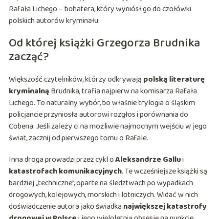
Rafała Lichego – bohatera, który wyniósł go do czołówki
polskich autorów kryminału.
Od której książki Grzegorza Brudnika
zacząć?
Większość czytelników, którzy odkrywają
polską literaturę
kryminalną
Brudnika, trafia najpierw na komisarza Rafała
Lichego. To naturalny wybór, bo właśnie trylogia o śląskim
policjancie przyniosła autorowi rozgłos i porównania do
Cobena. Jeśli zależy ci na możliwie najmocnym wejściu w jego
świat, zacznij od pierwszego tomu o Rafale.
Inna droga prowadzi przez cykl o
Aleksandrze Gallu
i
katastrofach komunikacyjnych
. Te wcześniejsze książki są
bardziej „techniczne”, oparte na śledztwach po wypadkach
drogowych, kolejowych, morskich i lotniczych. Widać w nich
doświadczenie autora jako świadka
największej katastrofy
drogowej w Polsce
i jego wieloletnią obsesję na punkcie