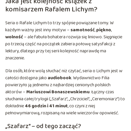
Jaka jest kolejność książek z
komisarzem Rafalem Lichym?
Seria o Rafale Lichym to trzy spójnie powiązane tomy. W
każdym ważny jest inny motyw –
samotność
,
piękno
,
wolność
– ale fabuła bohatera rozwija się liniowo. Sięgnięcie
po trzecią część na początek zabiera połowę satysfakcji z
lektury, dlatego przy tej serii kolejność naprawdę ma
znaczenie.
Dla osób, które wolą słuchać niż czytać, seria o Lichym jest w
całości dostępna jako
audiobook
. Wydawnictwo Filia
powierzyło ją jednemu z najbardziej cenionych polskich
aktorów –
Mariuszowi Bonaszewskiemu
. Łączny czas
słuchania całej trylogii („Szafarz”, „Chrzciciel”, „Ceremoniarz”) to
dokładnie
46 godzin i 41 minut
, co czyni z niej
pełnowymiarową, rozpisaną na wiele wieczorów opowieść.
„Szafarz” – od tego zacząć?