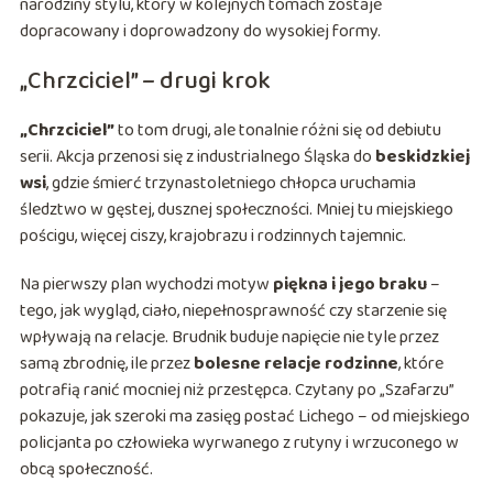
narodziny stylu, który w kolejnych tomach zostaje
dopracowany i doprowadzony do wysokiej formy.
„Chrzciciel” – drugi krok
„Chrzciciel”
to tom drugi, ale tonalnie różni się od debiutu
serii. Akcja przenosi się z industrialnego Śląska do
beskidzkiej
wsi
, gdzie śmierć trzynastoletniego chłopca uruchamia
śledztwo w gęstej, dusznej społeczności. Mniej tu miejskiego
pościgu, więcej ciszy, krajobrazu i rodzinnych tajemnic.
Na pierwszy plan wychodzi motyw
piękna i jego braku
–
tego, jak wygląd, ciało, niepełnosprawność czy starzenie się
wpływają na relacje. Brudnik buduje napięcie nie tyle przez
samą zbrodnię, ile przez
bolesne relacje rodzinne
, które
potrafią ranić mocniej niż przestępca. Czytany po „Szafarzu”
pokazuje, jak szeroki ma zasięg postać Lichego – od miejskiego
policjanta po człowieka wyrwanego z rutyny i wrzuconego w
obcą społeczność.