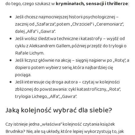
do tego, czego szukasz w
kryminałach, sensacji i thrillerze
:
Jeśli chcesz najmocniejszej historii psychologicznej –
zacznij od „Szafarza”, potem „Chrzciciel” i „Ceremoniarz”,
dalej „Alfa” i „Gawra”.
Jeśli wolisz śledztwa techniczne i katastrofy – wyjdź od
cyklu z Aleksandrem Gallem, później przejdź do trylogii o
Rafale Lichym.
Jeśli liczysz głównie na akcję – sięgnij najpierw po „Rotę”, a
dopiero potem wybierz serię, która najbardziej cię
pociąga.
Jeśli interesuje cię droga autora – czytaj w kolejności
zbliżonej do powstawania: cykl katastroficzny, „Rota”,
trylogia Lichego, „Alfa”, „Gawra”.
Jaką kolejność wybrać dla siebie?
Czy istnieje jedna „właściwa” kolejność czytania książek
Brudnika? Nie, ale są układy, które lepiej wykorzystują to, jak