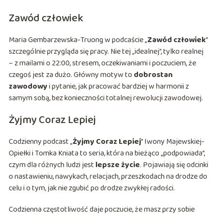
Zawód człowiek
Maria Gembarzewska-Truong w podcaście „
Zawód człowiek
”
szczególnie przygląda się pracy. Nie tej „idealnej”, tylko realnej
– z mailami o 22:00, stresem, oczekiwaniami i poczuciem, że
czegoś jest za dużo. Główny motyw to
dobrostan
zawodowy
i pytanie, jak pracować bardziej w harmonii z
samym sobą, bez konieczności totalnej rewolucji zawodowej.
Żyjmy Coraz Lepiej
Codzienny podcast „
Żyjmy Coraz Lepiej
” Iwony Majewskiej-
Opiełki i Tomka Kniata to seria, która na bieżąco „podpowiada”,
czym dla różnych ludzi jest
lepsze życie
. Pojawiają się odcinki
o nastawieniu, nawykach, relacjach, przeszkodach na drodze do
celu i o tym, jak nie zgubić po drodze zwykłej radości.
Codzienna częstotliwość daje poczucie, że masz przy sobie