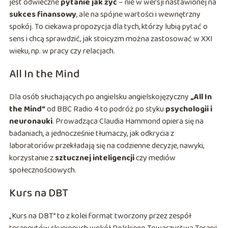
jest odwieczne
pytanie jak żyć
– nie w wersji nastawionej na
sukces finansowy
, ale na spójne wartości i wewnętrzny
spokój. To ciekawa propozycja dla tych, którzy lubią pytać o
sens i chcą sprawdzić, jak stoicyzm można zastosować w XXI
wieku, np. w pracy czy relacjach.
All In the Mind
Dla osób słuchających po angielsku angielskojęzyczny
„All In
the Mind”
od BBC Radio 4 to podróż po styku
psychologii i
neuronauki
. Prowadząca Claudia Hammond opiera się na
badaniach, a jednocześnie tłumaczy, jak odkrycia z
laboratoriów przekładają się na codzienne decyzje, nawyki,
korzystanie z
sztucznej inteligencji
czy mediów
społecznościowych.
Kurs na DBT
„Kurs na DBT” to z kolei format tworzony przez zespół