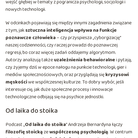
wejść głębiej w tematy z pogranicza psychologii, socjologii i
nowych technologii.
W odcinkach pojawiają się między innymi zagadnienia związane
z tym, jak
sztuczna inteligencja wpływa na funkcje
poznawcze człowieka
– czy przyspiesza „cyborgizację”
naszej codzienności, czy raczej prowadzi do poznawczej
regresji, bo coraz więcej zadań oddajemy algorytmom.
Autorzy analizują także
uzależnienia behawioralne
i pytają,
czy żyjemy dziś w epoce nałogu na punkcie technologii, gier i
mediów społecznościowych, oraz przyglądają się
kryzysowi
męskości
we współczesnej kulturze. To dobry wybór, jeśli
interesuje cię, jak duże społeczne procesy i innowacje
technologiczne odbijają się na psychice jednostki.
Od laika do stoika
Podcast „
Od laika do stoika
” Andrzeja Bernardyna łączy
filozofię stoicką
ze
współczesną psychologią
. W centrum