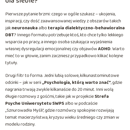
dla siebie?
Pierwsze pytanie brzmi: czego w ogóle szukasz – ukojenia,
inspiracji, czy dość zaawansowanej wiedzy z obszarów takich
jak
neuronauka
albo
terapia dialektyczno-behawioralna
DBT
? Innego formatu potrzebuje ktoś, kto chce tylko lekkiego
wsparcia po pracy, a innego osoba szukająca wyjaśnienia
własnej dysregulacji emocjonalnej czy objawów
ADHD
. Warto
mieć to w głowie, zanim zaczniesz przypadkowo klikać kolejne
tytuły.
Drugi filtr to forma. Jedni lubią solowe, kilkunastominutowe
odcinki – jak w serii
„Psychologia, którą warto znać”
, gdzie
nagrania trwają zwykle kilkanaście do 20 minut. Inni wolą
długie rozmowy z gośćmi, takie jak w projekcie
Strefa
Psyche Uniwersytetu SWPS
albo w podcaście
„Sznurowadła Myśli”, gdzie rozmówcy spokojnie rozwijają
temat macierzyństwa, kryzysu wieku średniego czy zmian w
modelu rodziny.