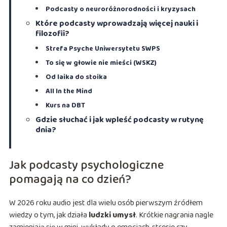
Podcasty o neuroróżnorodności i kryzysach
Które podcasty wprowadzają więcej nauki i
filozofii?
Strefa Psyche Uniwersytetu SWPS
To się w głowie nie mieści (WSKZ)
Od laika do stoika
All In the Mind
Kurs na DBT
Gdzie słuchać i jak wpleść podcasty w rutynę
dnia?
Jak podcasty psychologiczne
pomagają na co dzień?
W 2026 roku audio jest dla wielu osób pierwszym źródłem
wiedzy o tym, jak działa
ludzki umysł
. Krótkie nagrania nagle