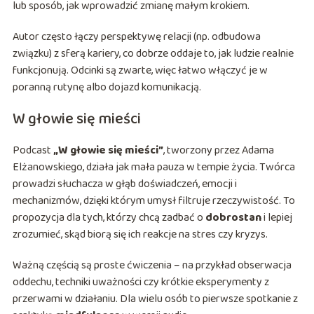
lub sposób, jak wprowadzić zmianę małym krokiem.
Autor często łączy perspektywę relacji (np. odbudowa
związku) z sferą kariery, co dobrze oddaje to, jak ludzie realnie
funkcjonują. Odcinki są zwarte, więc łatwo włączyć je w
poranną rutynę albo dojazd komunikacją.
W głowie się mieści
Podcast
„W głowie się mieści”
, tworzony przez Adama
Elżanowskiego, działa jak mała pauza w tempie życia. Twórca
prowadzi słuchacza w głąb doświadczeń, emocji i
mechanizmów, dzięki którym umysł filtruje rzeczywistość. To
propozycja dla tych, którzy chcą zadbać o
dobrostan
i lepiej
zrozumieć, skąd biorą się ich reakcje na stres czy kryzys.
Ważną częścią są proste ćwiczenia – na przykład obserwacja
oddechu, techniki uważności czy krótkie eksperymenty z
przerwami w działaniu. Dla wielu osób to pierwsze spotkanie z