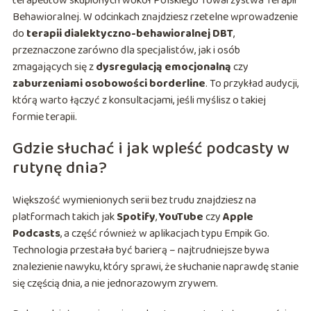
terapeutów skupionych wokół Polskiego Towarzystwa Terapii
Behawioralnej. W odcinkach znajdziesz rzetelne wprowadzenie
do
terapii dialektyczno-behawioralnej DBT
,
przeznaczone zarówno dla specjalistów, jak i osób
zmagających się z
dysregulacją emocjonalną
czy
zaburzeniami osobowości borderline
. To przykład audycji,
którą warto łączyć z konsultacjami, jeśli myślisz o takiej
formie terapii.
Gdzie słuchać i jak wpleść podcasty w
rutynę dnia?
Większość wymienionych serii bez trudu znajdziesz na
platformach takich jak
Spotify
,
YouTube
czy
Apple
Podcasts
, a część również w aplikacjach typu Empik Go.
Technologia przestała być barierą – najtrudniejsze bywa
znalezienie nawyku, który sprawi, że słuchanie naprawdę stanie
się częścią dnia, a nie jednorazowym zrywem.