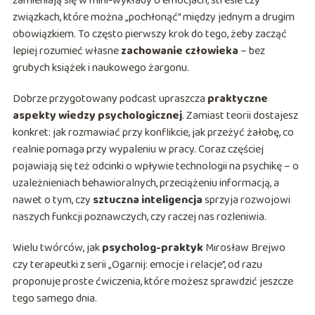
zamieniają się w mini-wykłady o emocjach, stresie czy
związkach, które można „pochłonąć” między jednym a drugim
obowiązkiem. To często pierwszy krok do tego, żeby zacząć
lepiej rozumieć własne
zachowanie człowieka
– bez
grubych książek i naukowego żargonu.
Dobrze przygotowany podcast upraszcza
praktyczne
aspekty wiedzy psychologicznej
. Zamiast teorii dostajesz
konkret: jak rozmawiać przy konflikcie, jak przeżyć żałobę, co
realnie pomaga przy wypaleniu w pracy. Coraz częściej
pojawiają się też odcinki o wpływie technologii na psychikę – o
uzależnieniach behawioralnych, przeciążeniu informacją, a
nawet o tym, czy
sztuczna inteligencja
sprzyja rozwojowi
naszych funkcji poznawczych, czy raczej nas rozleniwia.
Wielu twórców, jak
psycholog-praktyk
Mirosław Brejwo
czy terapeutki z serii „Ogarnij: emocje i relacje”, od razu
proponuje proste ćwiczenia, które możesz sprawdzić jeszcze
tego samego dnia.