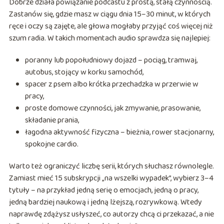
Dobrze działa powiązanie podcastu z prostą, stałą czynnością.
Zastanów się, gdzie masz w ciągu dnia 15–30 minut, w których
ręce i oczy są zajęte, ale głowa mogłaby przyjąć coś więcej niż
szum radia. W takich momentach audio sprawdza się najlepiej:
poranny lub popołudniowy dojazd – pociąg, tramwaj,
autobus, stojący w korku samochód,
spacer z psem albo krótka przechadzka w przerwie w
pracy,
proste domowe czynności, jak zmywanie, prasowanie,
składanie prania,
łagodna aktywność fizyczna – bieżnia, rower stacjonarny,
spokojne cardio.
Warto też ograniczyć liczbę serii, których słuchasz równolegle.
Zamiast mieć 15 subskrypcji „na wszelki wypadek”, wybierz 3–4
tytuły – na przykład jedną serię o emocjach, jedną o pracy,
jedną bardziej naukową i jedną lżejszą, rozrywkową. Wtedy
naprawdę zdążysz usłyszeć, co autorzy chcą ci przekazać, a nie