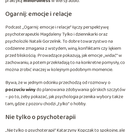
praktyką
mindfulness
w wersji audio.
Ogarnij: emocje i relacje
Podcast „Ogarnij: emocje i relacje” łączy perspektywę
psychoterapeutki Magdaleny Tylko i dziennikarki oraz
psycholożki Natalii Gorzelnik. To dobre towarzystwo na
codzienne zmagania z wstydem, winą, konfliktami czy lękiem
przed bliskością. Prowadzące pokazują, jak emocje „widać” w
zachowaniu, a potem przekładają to na konkretne pomysły, co
można zrobić inaczej w kolejnym podobnym momencie.
Bywa, że w jednym odcinku przechodzą od rozmowy o
poczuciu winy
do planowania zdobywania górskich szczytów
– po to, żeby pokazać, jak psychologia przenika wybory także
tam, gdzie z pozoru chodzi „tylko” o hobby.
Nie tylko o psychoterapii
„Nie tylko o psychoterapii” Katarzyny Kopczak to spokojne, ale