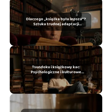
Dlaczego „książka była lepsza”?
Sztuka trudnej adaptacji
literackiej na ekran
Tsundoku i książkowy kac:
Psychologiczne i kulturowe
zjawiska ze świata czytelników