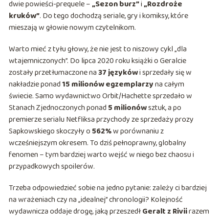
dwie powieści-prequele –
„Sezon burz”
i
„Rozdroże
kruków”
. Do tego dochodzą seriale, gry i komiksy, które
mieszają w głowie nowym czytelnikom.
Warto mieć z tyłu głowy, że nie jest to niszowy cykl „dla
wtajemniczonych”. Do lipca 2020 roku książki o Geralcie
zostały przetłumaczone na
37 języków
i sprzedały się w
nakładzie ponad
15 milionów egzemplarzy
na całym
świecie. Samo wydawnictwo Orbit/Hachette sprzedało w
Stanach Zjednoczonych ponad
5 milionów
sztuk, a po
premierze serialu Netfliksa przychody ze sprzedaży prozy
Sapkowskiego skoczyły o
562%
w porównaniu z
wcześniejszym okresem. To dziś pełnoprawny, globalny
fenomen – tym bardziej warto wejść w niego bez chaosu i
przypadkowych spoilerów.
Trzeba odpowiedzieć sobie na jedno pytanie: zależy ci bardziej
na wrażeniach czy na „idealnej” chronologii? Kolejność
wydawnicza oddaje drogę, jaką przeszedł
Geralt z Rivii
razem