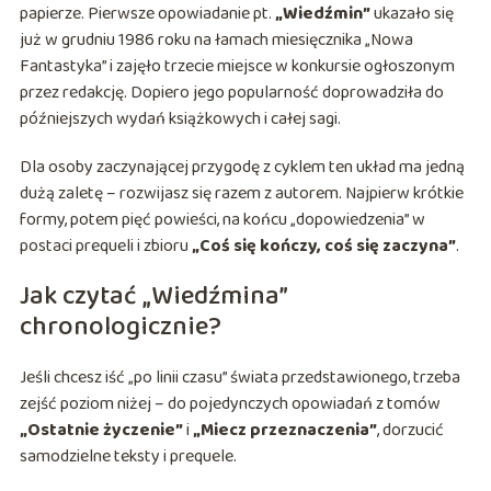
papierze. Pierwsze opowiadanie pt.
„Wiedźmin”
ukazało się
już w grudniu 1986 roku na łamach miesięcznika „Nowa
Fantastyka” i zajęło trzecie miejsce w konkursie ogłoszonym
przez redakcję. Dopiero jego popularność doprowadziła do
późniejszych wydań książkowych i całej sagi.
Dla osoby zaczynającej przygodę z cyklem ten układ ma jedną
dużą zaletę – rozwijasz się razem z autorem. Najpierw krótkie
formy, potem pięć powieści, na końcu „dopowiedzenia” w
postaci prequeli i zbioru
„Coś się kończy, coś się zaczyna”
.
Jak czytać „Wiedźmina”
chronologicznie?
Jeśli chcesz iść „po linii czasu” świata przedstawionego, trzeba
zejść poziom niżej – do pojedynczych opowiadań z tomów
„Ostatnie życzenie”
i
„Miecz przeznaczenia”
, dorzucić
samodzielne teksty i prequele.