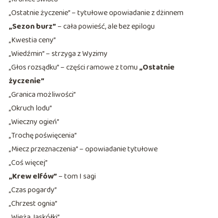
„Ostatnie życzenie” – tytułowe opowiadanie z dżinnem
„Sezon burz”
– cała powieść, ale bez epilogu
„Kwestia ceny”
„Wiedźmin” – strzyga z Wyzimy
„Głos rozsądku” – części ramowe z tomu
„Ostatnie
życzenie”
„Granica możliwości”
„Okruch lodu”
„Wieczny ogień”
„Trochę poświęcenia”
„Miecz przeznaczenia” – opowiadanie tytułowe
„Coś więcej”
„Krew elfów”
– tom I sagi
„Czas pogardy”
„Chrzest ognia”
„Wieża Jaskółki”