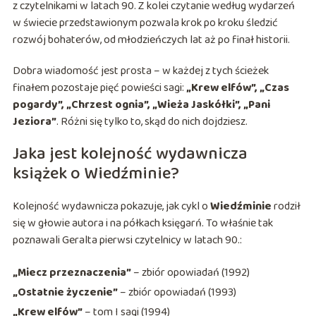
z czytelnikami w latach 90. Z kolei czytanie według wydarzeń
w świecie przedstawionym pozwala krok po kroku śledzić
rozwój bohaterów, od młodzieńczych lat aż po finał historii.
Dobra wiadomość jest prosta – w każdej z tych ścieżek
finałem pozostaje pięć powieści sagi:
„Krew elfów”, „Czas
pogardy”, „Chrzest ognia”, „Wieża Jaskółki”, „Pani
Jeziora”
. Różni się tylko to, skąd do nich dojdziesz.
Jaka jest kolejność wydawnicza
książek o Wiedźminie?
Kolejność wydawnicza pokazuje, jak cykl o
Wiedźminie
rodził
się w głowie autora i na półkach księgarń. To właśnie tak
poznawali Geralta pierwsi czytelnicy w latach 90.:
„Miecz przeznaczenia”
– zbiór opowiadań (1992)
„Ostatnie życzenie”
– zbiór opowiadań (1993)
„Krew elfów”
– tom I sagi (1994)