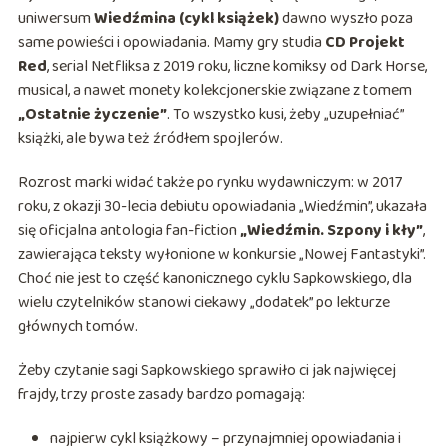
uniwersum
Wiedźmina (cykl książek)
dawno wyszło poza
same powieści i opowiadania. Mamy gry studia
CD Projekt
Red
, serial Netfliksa z 2019 roku, liczne komiksy od Dark Horse,
musical, a nawet monety kolekcjonerskie związane z tomem
„Ostatnie życzenie”
. To wszystko kusi, żeby „uzupełniać”
książki, ale bywa też źródłem spojlerów.
Rozrost marki widać także po rynku wydawniczym: w 2017
roku, z okazji 30-lecia debiutu opowiadania „Wiedźmin”, ukazała
się oficjalna antologia fan-fiction
„Wiedźmin. Szpony i kły”
,
zawierająca teksty wyłonione w konkursie „Nowej Fantastyki”.
Choć nie jest to część kanonicznego cyklu Sapkowskiego, dla
wielu czytelników stanowi ciekawy „dodatek” po lekturze
głównych tomów.
Żeby czytanie sagi Sapkowskiego sprawiło ci jak najwięcej
frajdy, trzy proste zasady bardzo pomagają:
najpierw cykl książkowy – przynajmniej opowiadania i