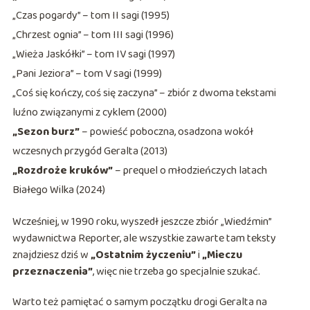
„Czas pogardy” – tom II sagi (1995)
„Chrzest ognia” – tom III sagi (1996)
„Wieża Jaskółki” – tom IV sagi (1997)
„Pani Jeziora” – tom V sagi (1999)
„Coś się kończy, coś się zaczyna” – zbiór z dwoma tekstami
luźno związanymi z cyklem (2000)
„Sezon burz”
– powieść poboczna, osadzona wokół
wczesnych przygód Geralta (2013)
„Rozdroże kruków”
– prequel o młodzieńczych latach
Białego Wilka (2024)
Wcześniej, w 1990 roku, wyszedł jeszcze zbiór „Wiedźmin”
wydawnictwa Reporter, ale wszystkie zawarte tam teksty
znajdziesz dziś w
„Ostatnim życzeniu”
i
„Mieczu
przeznaczenia”
, więc nie trzeba go specjalnie szukać.
Warto też pamiętać o samym początku drogi Geralta na