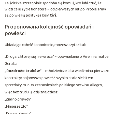
Ta ścieżka szczególnie spodoba się komuś, kto lubi czuć, że
widzi całe życie bohatera – od pierwszych lat po Próbie Traw
aż po wielką politykę i losy
Ciri
.
Proponowana kolejność opowiadań i
powieści
Układając całość kanonicznie, możesz czytać tak:
„Droga, z której się nie wraca” – opowiadanie o Visennie, matce
Geralta
„Rozdroże kruków”
– młodzieńcze lata wiedźmina, pierwsze
kontrakty; najnowsza powieść szybko stała się hitem
sprzedaży m.in. w zestawieniach polskiego serwisu Allegro,
więc bez trudu ją dziś znajdziesz
„Ziarno prawdy”
„Mniejsze zło”
„Kraniec świata”