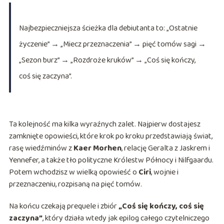
Najbezpieczniejsza ścieżka dla debiutanta to: „Ostatnie
życzenie” → „Miecz przeznaczenia” → pięć tomów sagi →
„Sezon burz” → „Rozdroże kruków” → „Coś się kończy,
coś się zaczyna”.
Ta kolejność ma kilka wyraźnych zalet. Najpierw dostajesz
zamknięte opowieści, które krok po kroku przedstawiają świat,
rasę wiedźminów z
Kaer Morhen
, relację Geralta z Jaskrem i
Yennefer, a także tło polityczne Królestw Północy i Nilfgaardu.
Potem wchodzisz w wielką opowieść o
Ciri
, wojnie i
przeznaczeniu, rozpisaną na pięć tomów.
Na końcu czekają prequele i zbiór
„Coś się kończy, coś się
zaczyna”
, który działa wtedy jak epilog całego czytelniczego