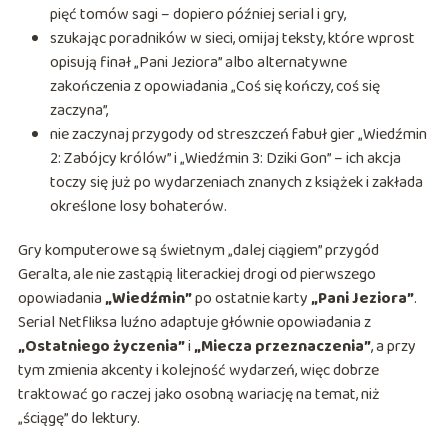
pięć tomów sagi – dopiero później serial i gry,
szukając poradników w sieci, omijaj teksty, które wprost
opisują finał „Pani Jeziora” albo alternatywne
zakończenia z opowiadania „Coś się kończy, coś się
zaczyna”,
nie zaczynaj przygody od streszczeń fabuł gier „Wiedźmin
2: Zabójcy królów” i „Wiedźmin 3: Dziki Gon” – ich akcja
toczy się już po wydarzeniach znanych z książek i zakłada
określone losy bohaterów.
Gry komputerowe są świetnym „dalej ciągiem” przygód
Geralta, ale nie zastąpią literackiej drogi od pierwszego
opowiadania
„Wiedźmin”
po ostatnie karty
„Pani Jeziora”
.
Serial Netfliksa luźno adaptuje głównie opowiadania z
„Ostatniego życzenia”
i
„Miecza przeznaczenia”
, a przy
tym zmienia akcenty i kolejność wydarzeń, więc dobrze
traktować go raczej jako osobną wariację na temat, niż
„ściągę” do lektury.