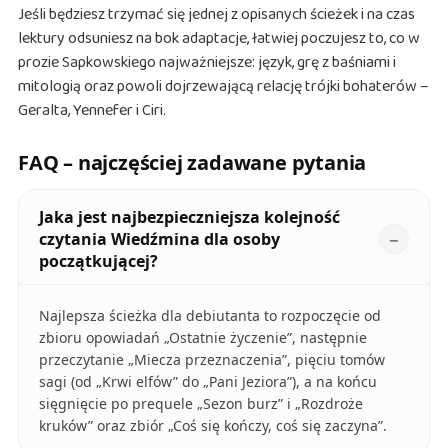
Jeśli będziesz trzymać się jednej z opisanych ścieżek i na czas
lektury odsuniesz na bok adaptacje, łatwiej poczujesz to, co w
prozie Sapkowskiego najważniejsze: język, grę z baśniami i
mitologią oraz powoli dojrzewającą relację trójki bohaterów –
Geralta, Yennefer i Ciri.
FAQ – najczęściej zadawane pytania
Jaka jest najbezpieczniejsza kolejność
czytania Wiedźmina dla osoby
początkującej?
Najlepsza ścieżka dla debiutanta to rozpoczęcie od
zbioru opowiadań „Ostatnie życzenie”, następnie
przeczytanie „Miecza przeznaczenia”, pięciu tomów
sagi (od „Krwi elfów” do „Pani Jeziora”), a na końcu
sięgnięcie po prequele „Sezon burz” i „Rozdroże
kruków” oraz zbiór „Coś się kończy, coś się zaczyna”.